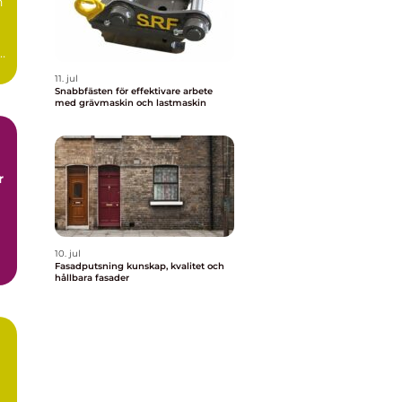
n
11. jul
Snabbfästen för effektivare arbete
med grävmaskin och lastmaskin
r
10. jul
Fasadputsning kunskap, kvalitet och
hållbara fasader