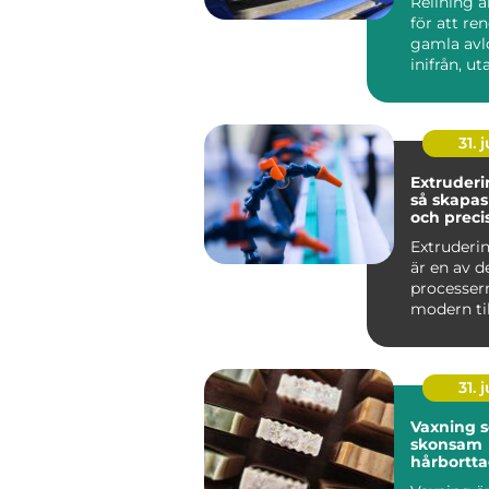
Relining 
för att re
gamla avl
inifrån, ut
väggar och
stä...
31. j
Extruderi
så skapas
och preci
plastprofi
Extruderin
är en av d
processer
modern til
Metoden an
31. j
Vaxning 
skonsam
hårbortt
profession