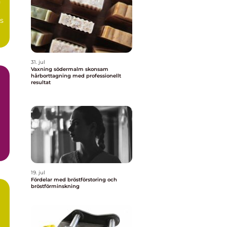
n
s
31. jul
Vaxning södermalm skonsam
hårborttagning med professionellt
resultat
19. jul
Fördelar med bröstförstoring och
bröstförminskning