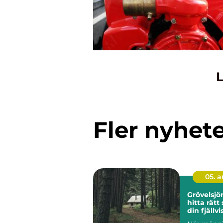
L
Fler nyhet
05. 
Grövelsj
hitta rätt
din fjällvi