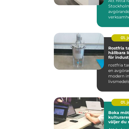
Att hitta r
Stockholm
avgörande
verksamhe
på sikt. D
01. j
Rostfria 
hållbara 
för indust
livsmedel
rostfria t
en avgöran
modern in
livsmedel
De används
01. j
Boka möte
kulturare
väljer du 
för nästa