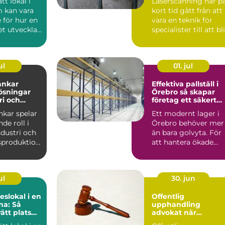
ätt lokal i
Laserscanning har p
 kan vara
kort tid gått från att
 för hur en
vara en teknik för
t utvecklas
specialister till att bli
en som...
ett självkl...
ul
01. jul
tankar
Effektiva pallställ i
lösningar
Örebro så skapar
ri och
företag ett säkert
och smart lager
ankar spelar
Ett modernt lager i
de roll i
Örebro behöver mer
dustri och
än bara golvyta. För
sproduktion.
att hantera ökade
 för ...
flöden, fler artiklar ...
ul
30. jun
slokal i en
Offentlig
na: Så
upphandling
rätt plats
advokat när
 konferens
juridiken avgör