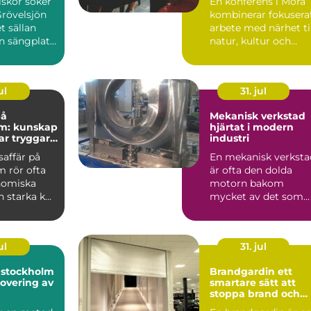
skor söker
En konferens i Mora
Grövelsjön
kombinerar fokusera
t sällan
arbete med närhet ti
n sängplats.
natur, kultur och
a rakt ...
lugn. För många gr...
ul
31. jul
på
Mekanisk verkstad
m: kunskap
hjärtat i modern
ar tryggare
industri
färer
saffär på
En mekanisk verksta
 rör ofta
är ofta den dolda
nomiska
motorn bakom
 starka k...
mycket av det som
fungerar i vardagen.
Maskiner ...
ul
31. jul
i stockholm
Brandgardin ett
overing av
smartare sätt att
stoppa brand och
rök