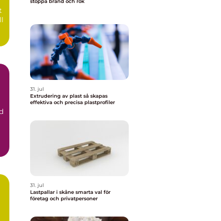
stoppa brand och rök
t
ll
31. jul
Extrudering av plast så skapas
effektiva och precisa plastprofiler
d
31. jul
Lastpallar i skåne smarta val för
företag och privatpersoner