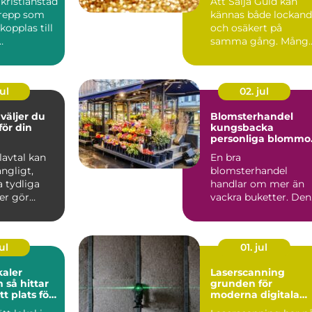
kristianstad
Att Sälja Guld kan
n
grepp som
kännas både lockan
 kopplas till
och osäkert på
samma gång. Mång
ser,
har gamla smycken,
.
ärvda ri...
ul
02. jul
Blomsterhandel
 för din
kungsbacka
personliga blommo
för livets alla stund
Elavtal kan
En bra
ngligt,
blomsterhandel
 tydliga
handlar om mer än
er gör
vackra buketter. Den
etydligt
förenar hantverk,
känsla för säsong
och...
ul
01. jul
kaler
Laserscanning
tar
grunden för
tt plats för
moderna digitala
samhet
tvillingar