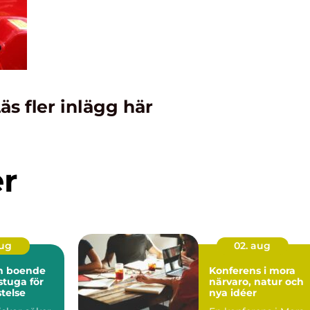
äs fler inlägg här
er
aug
02. aug
ön boende
Konferens i mora
 stuga för
närvaro, natur och
stelse
nya idéer