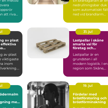
är en metod
En brandgardin är e
novera
nedrullningsbar duk
oppsrör
som automatiskt fäll
an att riva
ned vid brandlarm
 golv. I
och skapar en barri...
ul
31. jul
ng av plast
Lastpallar i skåne
 effektiva
smarta val för
sa
företag och
ler
privatpersoner
g av plast
Lastpallar är en
e viktigaste
grundsten i all
na inom
modern logistik. I en
lverkning.
region som Skåne,
vänds fö...
med hamnar, lager,
industri...
ul
19. jul
södermalm
Fördelar med
bröstförstoring och
agning med
bröstförminskning
ellt