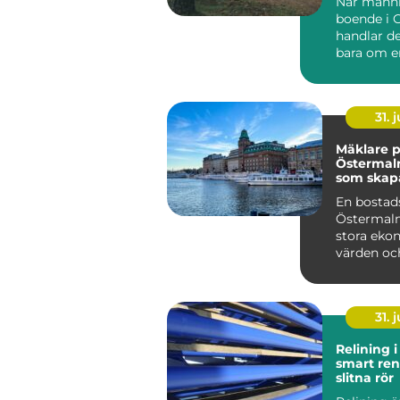
När männi
boende i 
handlar de
bara om e
De vill kliv
31. j
Mäklare 
Östermal
som skap
bostadsaf
En bostad
Östermalm
stora eko
värden och
31. j
Relining 
smart ren
slitna rör