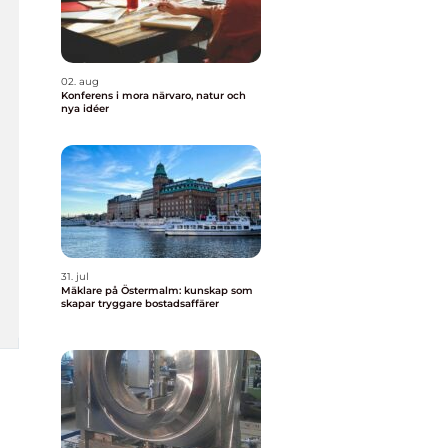
02. aug
Konferens i mora närvaro, natur och
nya idéer
31. jul
Mäklare på Östermalm: kunskap som
skapar tryggare bostadsaffärer