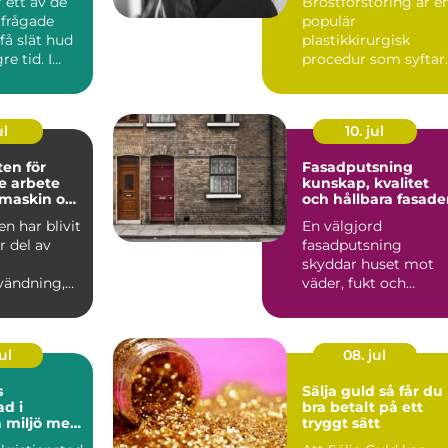
 ett av de
Bröstförstoring är e
rfrågade
populär
 få slät hud
plastikkirurgisk
e tid. I
procedur som syftar
 som Söd...
till att till...
ul
10. jul
en för
Fasadputsning
re arbete
kunskap, kvalitet
maskin och
och hållbara fasade
n
n har blivit
En välgjord
r del av
fasadputsning
skyddar huset mot
vändning,
väder, fukt och
 det ha...
slitage, samtidigt
som byggnaden får
ett...
ul
08. jul
s
Sälja guld så får du
ad i
bra betalt på ett
 miljö med
tryggt sätt
 människor