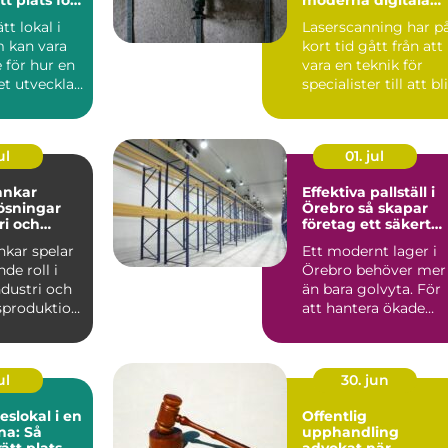
samhet
tvillingar
ätt lokal i
Laserscanning har p
 kan vara
kort tid gått från att
 för hur en
vara en teknik för
t utvecklas
specialister till att bli
en som...
ett självkl...
ul
01. jul
tankar
Effektiva pallställ i
lösningar
Örebro så skapar
ri och
företag ett säkert
och smart lager
ankar spelar
Ett modernt lager i
de roll i
Örebro behöver mer
dustri och
än bara golvyta. För
sproduktion.
att hantera ökade
 för ...
flöden, fler artiklar ...
ul
30. jun
slokal i en
Offentlig
na: Så
upphandling
rätt plats
advokat när