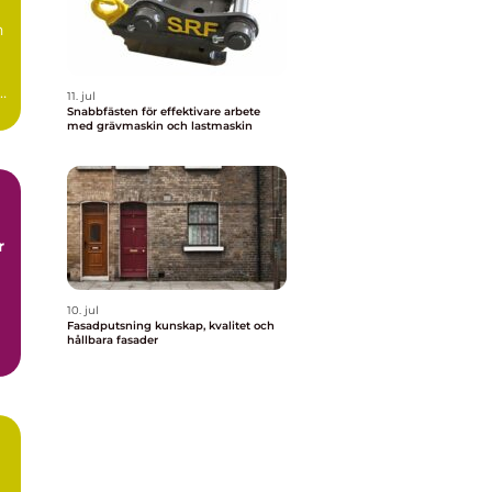
n
11. jul
Snabbfästen för effektivare arbete
med grävmaskin och lastmaskin
r
10. jul
Fasadputsning kunskap, kvalitet och
hållbara fasader