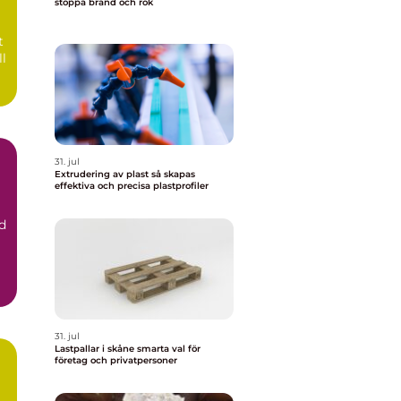
stoppa brand och rök
t
ll
31. jul
Extrudering av plast så skapas
effektiva och precisa plastprofiler
d
31. jul
Lastpallar i skåne smarta val för
företag och privatpersoner