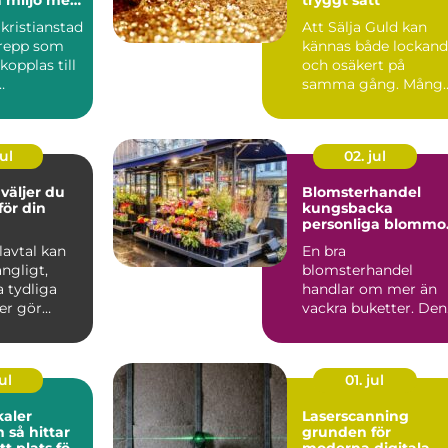
 människor
kristianstad
Att Sälja Guld kan
n
grepp som
kännas både lockan
 kopplas till
och osäkert på
samma gång. Mång
ser,
har gamla smycken,
.
ärvda ri...
ul
02. jul
Blomsterhandel
 för din
kungsbacka
personliga blommo
för livets alla stund
Elavtal kan
En bra
ngligt,
blomsterhandel
 tydliga
handlar om mer än
er gör
vackra buketter. Den
etydligt
förenar hantverk,
känsla för säsong
och...
ul
01. jul
kaler
Laserscanning
tar
grunden för
tt plats för
moderna digitala