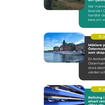
När männi
boende i 
handlar de
bara om e
De vill kliv
31. j
Mäklare 
Östermal
som skap
bostadsaf
En bostad
Östermalm
stora eko
värden och
31. j
Relining 
smart ren
slitna rör