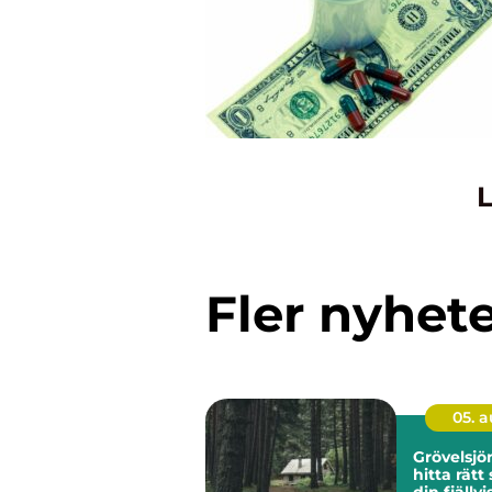
L
Fler nyhet
05. 
Grövelsj
hitta rätt
din fjällvi