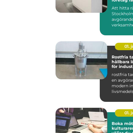
sin verk
Att hitta r
Stockholm
avgörande
verksamhe
på sikt. D
01. j
Rostfria 
hållbara 
för indust
livsmedel
rostfria t
en avgöran
modern in
livsmedel
De används
01. j
Boka möte
kulturare
väljer du 