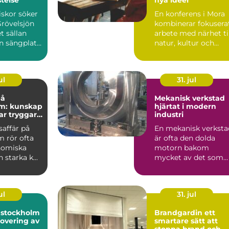
skor söker
En konferens i Mora
Grövelsjön
kombinerar fokusera
t sällan
arbete med närhet ti
n sängplats.
natur, kultur och
a rakt ...
lugn. För många gr...
ul
31. jul
på
Mekanisk verkstad
m: kunskap
hjärtat i modern
ar tryggare
industri
färer
saffär på
En mekanisk verksta
 rör ofta
är ofta den dolda
nomiska
motorn bakom
 starka k...
mycket av det som
fungerar i vardagen.
Maskiner ...
ul
31. jul
i stockholm
Brandgardin ett
overing av
smartare sätt att
stoppa brand och