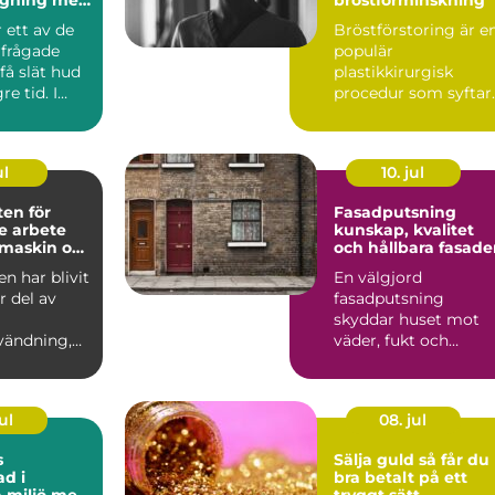
ellt
 ett av de
Bröstförstoring är e
rfrågade
populär
 få slät hud
plastikkirurgisk
e tid. I
procedur som syftar
 som Söd...
till att till...
ul
10. jul
en för
Fasadputsning
re arbete
kunskap, kvalitet
maskin och
och hållbara fasade
n
n har blivit
En välgjord
r del av
fasadputsning
skyddar huset mot
vändning,
väder, fukt och
 det ha...
slitage, samtidigt
som byggnaden får
ett...
ul
08. jul
s
Sälja guld så får du
ad i
bra betalt på ett
 miljö med
tryggt sätt