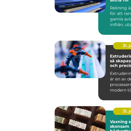
Relining 
för att re
gamla avl
inifrån, ut
väggar och
stä...
31. j
Extruderi
så skapas
och preci
plastprofi
Extruderin
är en av d
processer
modern til
Metoden an
31. j
Vaxning 
skonsam
hårbortt