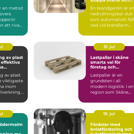
rök
är en metod
En brandgardin är e
novera
nedrullningsbar duk
oppsrör
som automatiskt fäll
an att riva
ned vid brandlarm
 golv. I
och skapar en barri...
ul
31. jul
ng av plast
Lastpallar i skåne
 effektiva
smarta val för
sa
företag och
ler
privatpersoner
g av plast
Lastpallar är en
e viktigaste
grundsten i all
na inom
modern logistik. I en
lverkning.
region som Skåne,
vänds fö...
med hamnar, lager,
industri...
ul
19. jul
södermalm
Fördelar med
bröstförstoring och
agning med
bröstförminskning