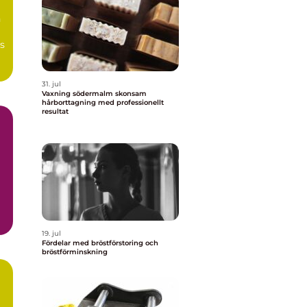
n
s
31. jul
Vaxning södermalm skonsam
hårborttagning med professionellt
resultat
19. jul
Fördelar med bröstförstoring och
bröstförminskning