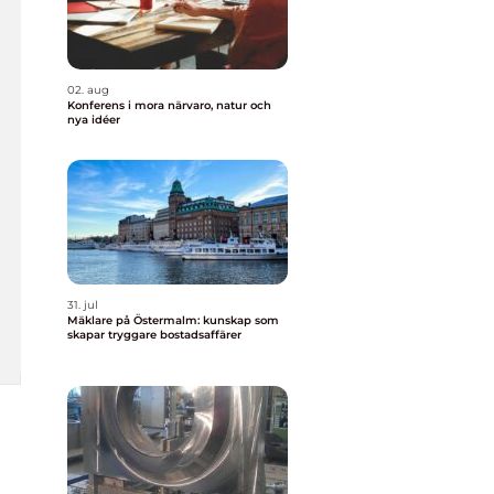
02. aug
Konferens i mora närvaro, natur och
nya idéer
31. jul
Mäklare på Östermalm: kunskap som
skapar tryggare bostadsaffärer