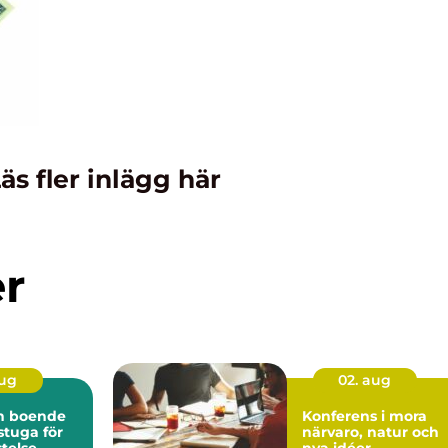
äs fler inlägg här
er
aug
02. aug
ön boende
Konferens i mora
 stuga för
närvaro, natur och
stelse
nya idéer