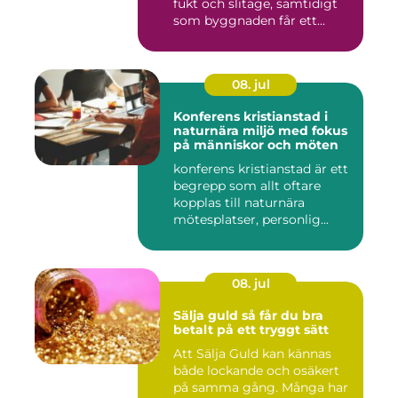
fukt och slitage, samtidigt
som byggnaden får ett...
08. jul
Konferens kristianstad i
naturnära miljö med fokus
på människor och möten
konferens kristianstad är ett
begrepp som allt oftare
kopplas till naturnära
mötesplatser, personlig...
08. jul
Sälja guld så får du bra
betalt på ett tryggt sätt
Att Sälja Guld kan kännas
både lockande och osäkert
på samma gång. Många har