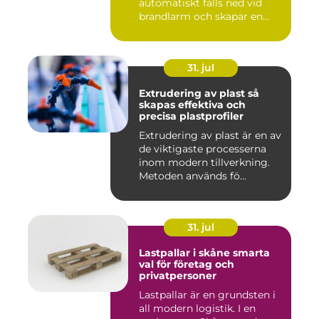
automatiskt fälls ned vid
brandlarm och skapar en
barri...
31. jul
Extrudering av plast så
skapas effektiva och
precisa plastprofiler
Extrudering av plast är en av
de viktigaste processerna
inom modern tillverkning.
Metoden används fö...
31. jul
Lastpallar i skåne smarta
val för företag och
privatpersoner
Lastpallar är en grundsten i
all modern logistik. I en