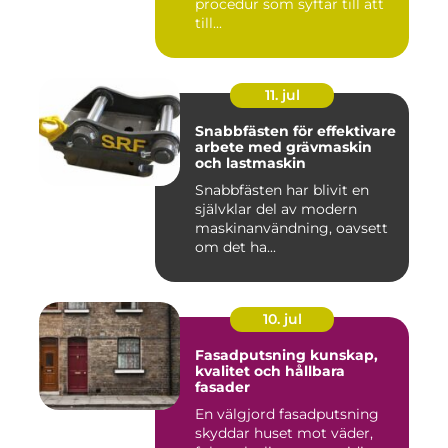
procedur som syftar till att
till...
11. jul
Snabbfästen för effektivare
arbete med grävmaskin
och lastmaskin
Snabbfästen har blivit en
självklar del av modern
maskinanvändning, oavsett
om det ha...
10. jul
Fasadputsning kunskap,
kvalitet och hållbara
fasader
En välgjord fasadputsning
skyddar huset mot väder,