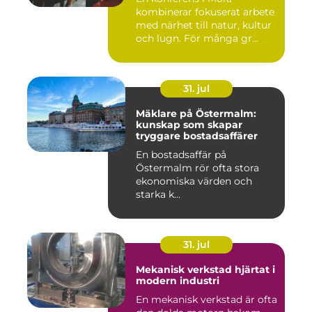
kombinerar fokuserat arbete
med närhet till natur, kultur
och lugn. För många gr...
31. jul
Mäklare på Östermalm:
kunskap som skapar
tryggare bostadsaffärer
En bostadsaffär på
Östermalm rör ofta stora
ekonomiska värden och
starka k...
31. jul
Mekanisk verkstad hjärtat i
modern industri
En mekanisk verkstad är ofta