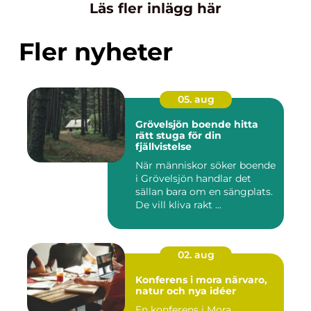
Läs fler inlägg här
Fler nyheter
05. aug
Grövelsjön boende hitta
rätt stuga för din
fjällvistelse
När människor söker boende
i Grövelsjön handlar det
sällan bara om en sängplats.
De vill kliva rakt ...
02. aug
Konferens i mora närvaro,
natur och nya idéer
En konferens i Mora