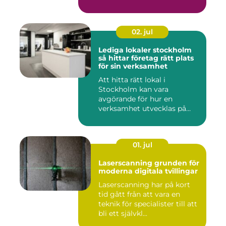
och...
02. jul
Lediga lokaler stockholm
så hittar företag rätt plats
för sin verksamhet
Att hitta rätt lokal i
Stockholm kan vara
avgörande för hur en
verksamhet utvecklas på
sikt. Den som...
01. jul
Laserscanning grunden för
moderna digitala tvillingar
Laserscanning har på kort
tid gått från att vara en
teknik för specialister till att
bli ett självkl...