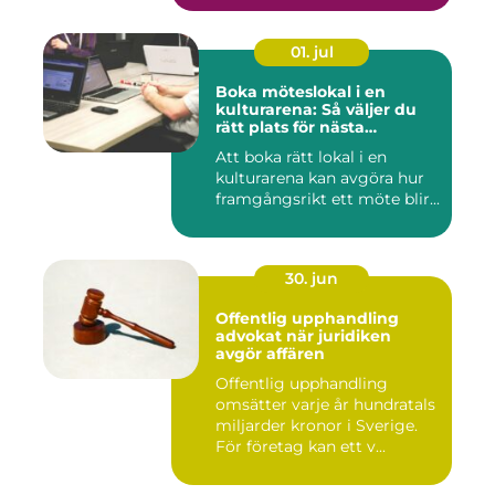
01. jul
Boka möteslokal i en
kulturarena: Så väljer du
rätt plats för nästa
konferens
Att boka rätt lokal i en
kulturarena kan avgöra hur
framgångsrikt ett möte blir...
30. jun
Offentlig upphandling
advokat när juridiken
avgör affären
Offentlig upphandling
omsätter varje år hundratals
miljarder kronor i Sverige.
För företag kan ett v...