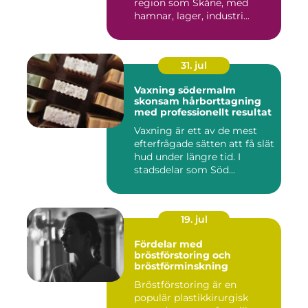
region som Skåne, med
hamnar, lager, industri...
31. jul
Vaxning södermalm
skonsam hårborttagning
med professionellt resultat
Vaxning är ett av de mest
efterfrågade sätten att få slät
hud under längre tid. I
stadsdelar som Söd...
19. jul
Fördelar med
bröstförstoring och
bröstförminskning
Bröstförstoring är en
populär plastikkirurgisk