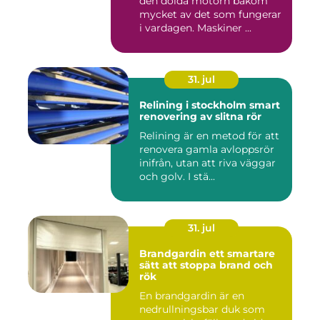
den dolda motorn bakom
mycket av det som fungerar
i vardagen. Maskiner ...
31. jul
Relining i stockholm smart
renovering av slitna rör
Relining är en metod för att
renovera gamla avloppsrör
inifrån, utan att riva väggar
och golv. I stä...
31. jul
Brandgardin ett smartare
sätt att stoppa brand och
rök
En brandgardin är en
nedrullningsbar duk som