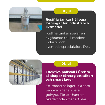
01. jul
Rostfria tankar hållbara
lösningar för industri och
livsmedel
rostfria tankar spelar en
avgörande roll i modern
industri och
livsmedelsproduktion. De
används för ...
01. jul
Effektiva pallställ i Örebro
så skapar företag ett säkert
och smart lager
Ett modernt lager i Örebro
behöver mer än bara
golvyta. För att hantera
ökade flöden, fler artiklar ...