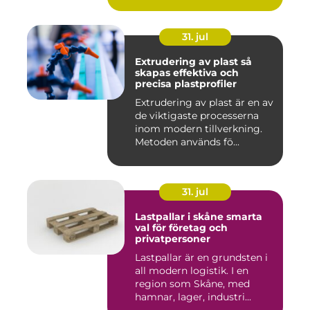
barri...
31. jul
Extrudering av plast så
skapas effektiva och
precisa plastprofiler
Extrudering av plast är en av
de viktigaste processerna
inom modern tillverkning.
Metoden används fö...
31. jul
Lastpallar i skåne smarta
val för företag och
privatpersoner
Lastpallar är en grundsten i
all modern logistik. I en
region som Skåne, med
hamnar, lager, industri...