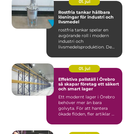
01. jul
Rostfria tankar hållbara
lösningar för industri och
livsmedel
rostfria tankar spelar en
avgörande roll i modern
industri och
livsmedelsproduktion. De
används för ...
01. jul
Effektiva pallställ i Örebro
så skapar företag ett säkert
och smart lager
Ett modernt lager i Örebro
behöver mer än bara
golvyta. För att hantera
ökade flöden, fler artiklar ...