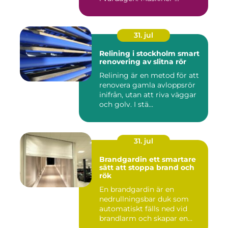
31. jul
Relining i stockholm smart
renovering av slitna rör
Relining är en metod för att
renovera gamla avloppsrör
inifrån, utan att riva väggar
och golv. I stä...
31. jul
Brandgardin ett smartare
sätt att stoppa brand och
rök
En brandgardin är en
nedrullningsbar duk som
automatiskt fälls ned vid
brandlarm och skapar en