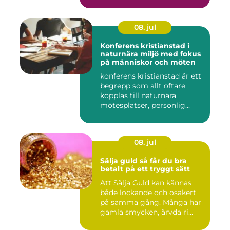
08. jul
Konferens kristianstad i
naturnära miljö med fokus
på människor och möten
konferens kristianstad är ett
begrepp som allt oftare
kopplas till naturnära
mötesplatser, personlig...
08. jul
Sälja guld så får du bra
betalt på ett tryggt sätt
Att Sälja Guld kan kännas
både lockande och osäkert
på samma gång. Många har
gamla smycken, ärvda ri...