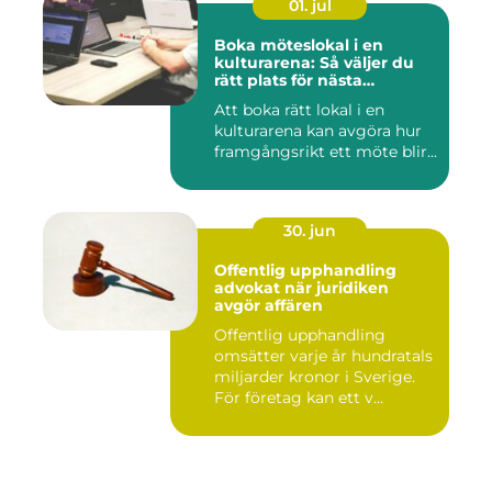
01. jul
Boka möteslokal i en
kulturarena: Så väljer du
rätt plats för nästa
konferens
Att boka rätt lokal i en
kulturarena kan avgöra hur
framgångsrikt ett möte blir...
30. jun
Offentlig upphandling
advokat när juridiken
avgör affären
Offentlig upphandling
omsätter varje år hundratals
miljarder kronor i Sverige.
För företag kan ett v...