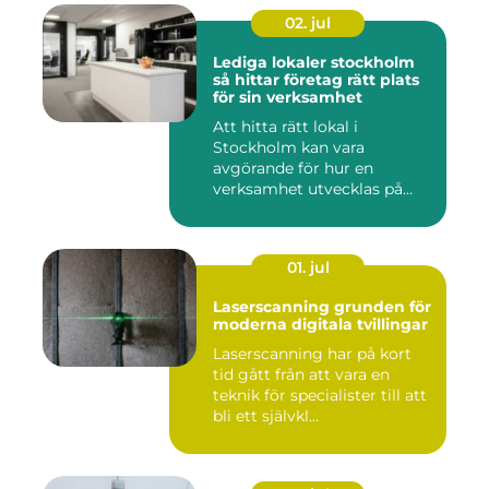
02. jul
Lediga lokaler stockholm
så hittar företag rätt plats
för sin verksamhet
Att hitta rätt lokal i
Stockholm kan vara
avgörande för hur en
verksamhet utvecklas på
sikt. Den som...
01. jul
Laserscanning grunden för
moderna digitala tvillingar
Laserscanning har på kort
tid gått från att vara en
teknik för specialister till att
bli ett självkl...