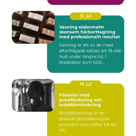
31. jul
Vaxning södermalm
skonsam hårborttagning
med professionellt resultat
Vaxning är ett av de mest
efterfrågade sätten att få slät
hud under längre tid. I
stadsdelar som Söd...
19. jul
Fördelar med
bröstförstoring och
bröstförminskning
Bröstförstoring är en
populär plastikkirurgisk
procedur som syftar till att
till...