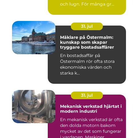
och lugn. För många gr...
31. jul
Mäklare på Östermalm:
kunskap som skapar
tryggare bostadsaffärer
En bostadsaffär på
Östermalm rör ofta stora
ekonomiska värden och
starka k...
31. jul
Mekanisk verkstad hjärtat i
modern industri
En mekanisk verkstad är ofta
den dolda motorn bakom
mycket av det som fungerar
i vardagen. Maskiner ...