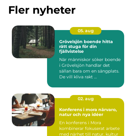
Fler nyheter
05. aug
Grövelsjön boende hitta
rätt stuga för din
fjällvistelse
När människor söker boende
i Grövelsjön handlar det
sällan bara om en sängplats.
De vill kliva rakt ...
02. aug
Konferens i mora närvaro,
natur och nya idéer
En konferens i Mora
kombinerar fokuserat arbete
med närhet till natur, kultur