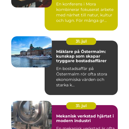
En konferens i Mora
kombinerar fokuserat arbete
med närhet till natur, kultur
och lugn. För många gr...
31. jul
Mäklare på Östermalm:
kunskap som skapar
tryggare bostadsaffärer
En bostadsaffär på
Östermalm rör ofta stora
ekonomiska värden och
starka k...
31. jul
Mekanisk verkstad hjärtat i
modern industri
En mekanisk verkstad är ofta