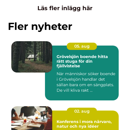
Läs fler inlägg här
Fler nyheter
05. aug
Grövelsjön boende hitta
rätt stuga för din
fjällvistelse
När människor söker boende
i Grövelsjön handlar det
sällan bara om en sängplats.
De vill kliva rakt ...
02. aug
Konferens i mora närvaro,
natur och nya idéer