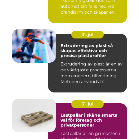
nedrullningsbar duk som
automatiskt fälls ned vid
brandlarm och skapar en
barri...
31. jul
Extrudering av plast så
skapas effektiva och
precisa plastprofiler
Extrudering av plast är en av
de viktigaste processerna
inom modern tillverkning.
Metoden används fö...
31. jul
Lastpallar i skåne smarta
val för företag och
privatpersoner
Lastpallar är en grundsten i