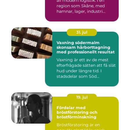
all modern logistik. I en
region som Skåne, med
hamnar, lager, industri...
31. jul
Vaxning södermalm
skonsam hårborttagning
med professionellt resultat
Vaxning är ett av de mest
efterfrågade sätten att få slät
hud under längre tid. I
stadsdelar som Söd...
19. jul
Fördelar med
bröstförstoring och
bröstförminskning
Bröstförstoring är en