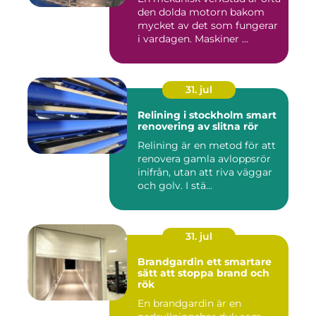
den dolda motorn bakom
mycket av det som fungerar
i vardagen. Maskiner ...
31. jul
Relining i stockholm smart
renovering av slitna rör
Relining är en metod för att
renovera gamla avloppsrör
inifrån, utan att riva väggar
och golv. I stä...
31. jul
Brandgardin ett smartare
sätt att stoppa brand och
rök
En brandgardin är en