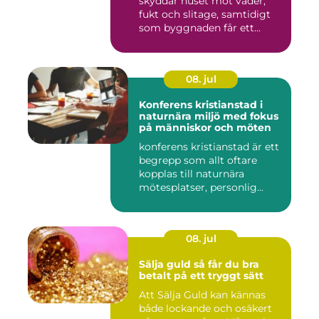
skyddar huset mot väder,
fukt och slitage, samtidigt
som byggnaden får ett...
08. jul
Konferens kristianstad i
naturnära miljö med fokus
på människor och möten
konferens kristianstad är ett
begrepp som allt oftare
kopplas till naturnära
mötesplatser, personlig...
08. jul
Sälja guld så får du bra
betalt på ett tryggt sätt
Att Sälja Guld kan kännas
både lockande och osäkert