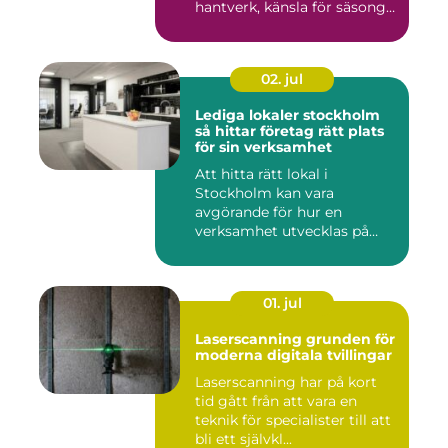
hantverk, känsla för säsong
och...
02. jul
Lediga lokaler stockholm
så hittar företag rätt plats
för sin verksamhet
Att hitta rätt lokal i
Stockholm kan vara
avgörande för hur en
verksamhet utvecklas på
sikt. Den som...
01. jul
Laserscanning grunden för
moderna digitala tvillingar
Laserscanning har på kort
tid gått från att vara en
teknik för specialister till att
bli ett självkl...