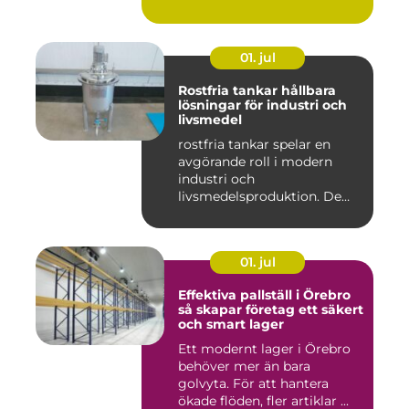
01. jul
Rostfria tankar hållbara
lösningar för industri och
livsmedel
rostfria tankar spelar en
avgörande roll i modern
industri och
livsmedelsproduktion. De
används för ...
01. jul
Effektiva pallställ i Örebro
så skapar företag ett säkert
och smart lager
Ett modernt lager i Örebro
behöver mer än bara
golvyta. För att hantera
ökade flöden, fler artiklar ...