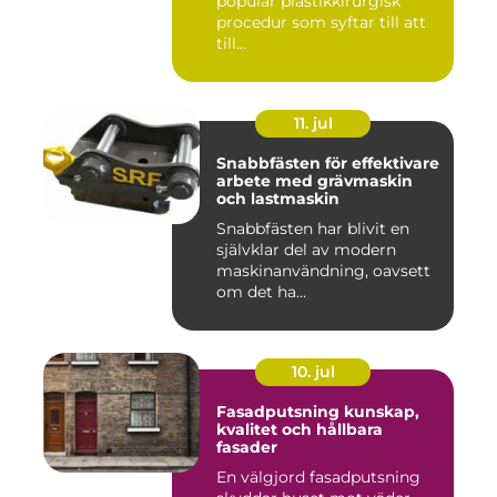
populär plastikkirurgisk
procedur som syftar till att
till...
11. jul
Snabbfästen för effektivare
arbete med grävmaskin
och lastmaskin
Snabbfästen har blivit en
självklar del av modern
maskinanvändning, oavsett
om det ha...
10. jul
Fasadputsning kunskap,
kvalitet och hållbara
fasader
En välgjord fasadputsning