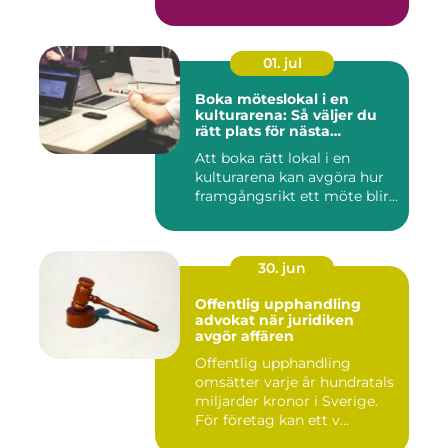
01. jul
Boka möteslokal i en
kulturarena: Så väljer du
rätt plats för nästa
konferens
Att boka rätt lokal i en
kulturarena kan avgöra hur
framgångsrikt ett möte blir...
30. jun
Offentlig upphandling
advokat när juridiken
avgör affären
Offentlig upphandling
omsätter varje år hundratals
miljarder kronor i Sverige.
För företag kan ett v...