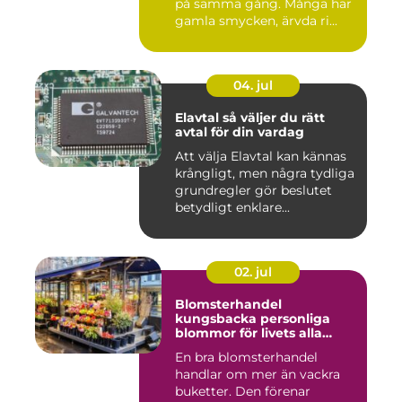
på samma gång. Många har
gamla smycken, ärvda ri...
04. jul
Elavtal så väljer du rätt
avtal för din vardag
Att välja Elavtal kan kännas
krångligt, men några tydliga
grundregler gör beslutet
betydligt enklare...
02. jul
Blomsterhandel
kungsbacka personliga
blommor för livets alla
stunder
En bra blomsterhandel
handlar om mer än vackra
buketter. Den förenar