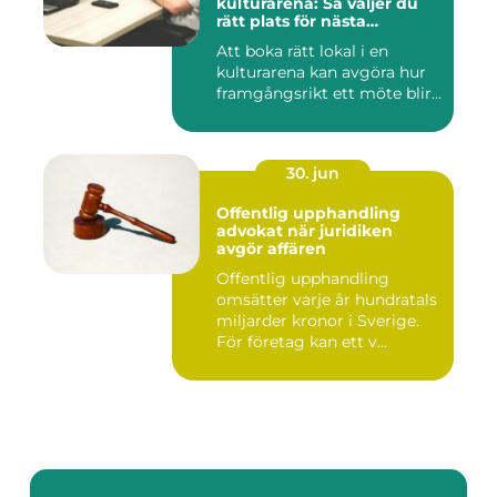
kulturarena: Så väljer du
rätt plats för nästa
konferens
Att boka rätt lokal i en
kulturarena kan avgöra hur
framgångsrikt ett möte blir...
30. jun
Offentlig upphandling
advokat när juridiken
avgör affären
Offentlig upphandling
omsätter varje år hundratals
miljarder kronor i Sverige.
För företag kan ett v...