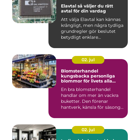
Elavtal så väljer du rätt
avtal för din vardag
Att välja Elavtal kan kännas
krångligt, men några tydliga
grundregler gör beslutet
betydligt enklare...
02. jul
Blomsterhandel
kungsbacka personliga
blommor för livets alla
stunder
En bra blomsterhandel
handlar om mer än vackra
buketter. Den förenar
hantverk, känsla för säsong
och...
02. jul