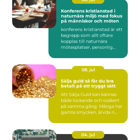
Konferens kristianstad i
naturnära miljö med fokus
på människor och möten
konferens kristianstad är ett
begrepp som allt oftare
kopplas till naturnära
mötesplatser, personlig...
08. jul
Sälja guld så får du bra
betalt på ett tryggt sätt
Att Sälja Guld kan kännas
både lockande och osäkert
på samma gång. Många har
gamla smycken, ärvda ri...
04. jul