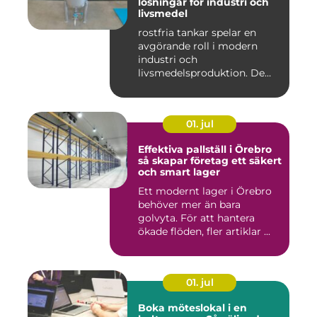
lösningar för industri och
livsmedel
rostfria tankar spelar en
avgörande roll i modern
industri och
livsmedelsproduktion. De
används för ...
01. jul
Effektiva pallställ i Örebro
så skapar företag ett säkert
och smart lager
Ett modernt lager i Örebro
behöver mer än bara
golvyta. För att hantera
ökade flöden, fler artiklar ...
01. jul
Boka möteslokal i en