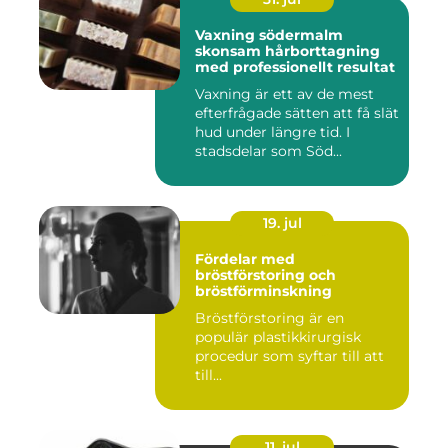
Vaxning södermalm
skonsam hårborttagning
med professionellt resultat
Vaxning är ett av de mest
efterfrågade sätten att få slät
hud under längre tid. I
stadsdelar som Söd...
19. jul
Fördelar med
bröstförstoring och
bröstförminskning
Bröstförstoring är en
populär plastikkirurgisk
procedur som syftar till att
till...
11. jul