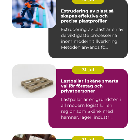
Extrudering av plast så
skapas effektiva och
precisa plastprofiler
Extrudering av plast är en av
de viktigaste processerna
inom modern tillverkning.
Metoden används fö...
31. jul
Lastpallar i skåne smarta
val för företag och
privatpersoner
Lastpallar är en grundsten i
all modern logistik. I en
region som Skåne, med
hamnar, lager, industri...
31. jul