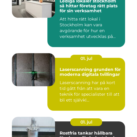
Lediga lokaler stockholm
så hittar företag rätt plats
för sin verksamhet
Att hitta rätt lokal i
Stockholm kan vara
avgörande för hur en
verksamhet utvecklas på
sikt. Den som...
01. jul
Laserscanning grunden för
moderna digitala tvillingar
Laserscanning har på kort
tid gått från att vara en
teknik för specialister till att
bli ett självkl...
01. jul
Rostfria tankar hållbara