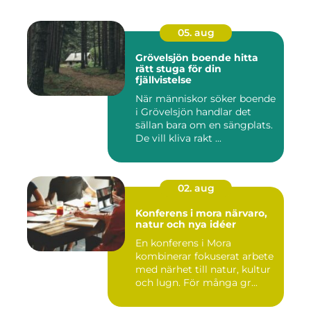
05. aug
Grövelsjön boende hitta
rätt stuga för din
fjällvistelse
När människor söker boende
i Grövelsjön handlar det
sällan bara om en sängplats.
De vill kliva rakt ...
02. aug
Konferens i mora närvaro,
natur och nya idéer
En konferens i Mora
kombinerar fokuserat arbete
med närhet till natur, kultur
och lugn. För många gr...