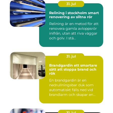
31. jul
Relining i stockholm smart
renovering av slitna rör
Relining är en metod för att
renovera gamla avloppsrör
inifrån, utan att riva väggar
och golv. I stä...
31. jul
Brandgardin ett smartare
sätt att stoppa brand och
rök
En brandgardin är en
nedrullningsbar duk som
automatiskt fälls ned vid
brandlarm och skapar en
barri...
31. jul