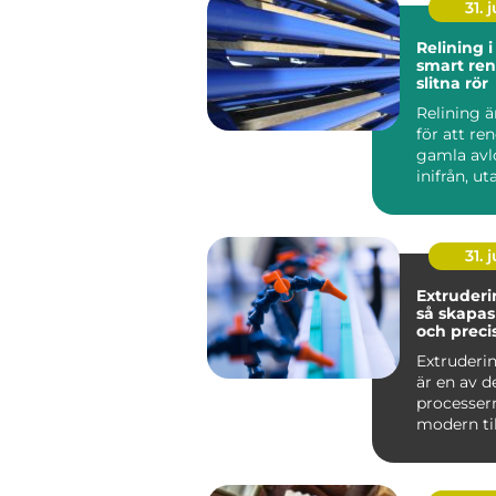
31. j
Relining 
smart ren
slitna rör
Relining 
för att re
gamla avl
inifrån, ut
väggar och
stä...
31. j
Extruderi
så skapas
och preci
plastprofi
Extruderin
är en av d
processer
modern til
Metoden an