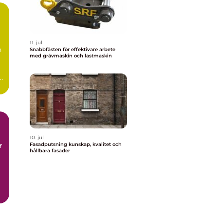
11. jul
n
Snabbfästen för effektivare arbete
med grävmaskin och lastmaskin
10. jul
r
Fasadputsning kunskap, kvalitet och
hållbara fasader