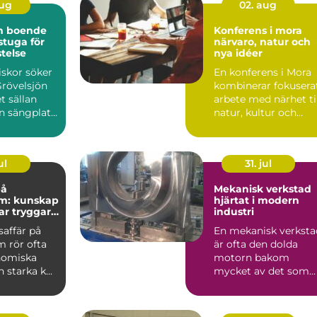
aug
02. aug
ön boende
Konferens i mora
 stuga för
närvaro, natur och
stelse
nya idéer
skor söker
En konferens i Mora
Grövelsjön
kombinerar fokusera
t sällan
arbete med närhet ti
n sängplats.
natur, kultur och
a rakt ...
lugn. För många gr...
ul
31. jul
på
Mekanisk verkstad
m: kunskap
hjärtat i modern
ar tryggare
industri
färer
saffär på
En mekanisk verksta
 rör ofta
är ofta den dolda
nomiska
motorn bakom
 starka k...
mycket av det som
fungerar i vardagen.
Maskiner ...