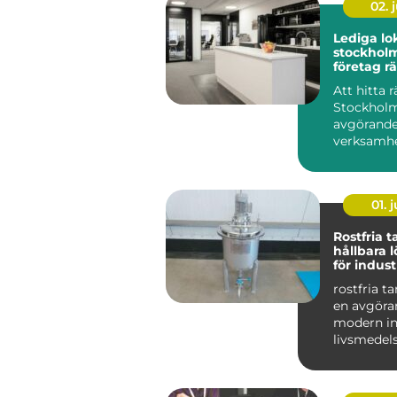
02. j
Lediga lo
stockholm så hit
företag rä
sin verk
Att hitta r
Stockholm
avgörande
verksamhe
på sikt. D
01. j
Rostfria 
hållbara 
för indust
livsmedel
rostfria t
en avgöran
modern in
livsmedel
De används