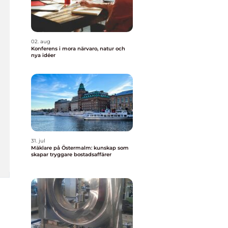
02. aug
Konferens i mora närvaro, natur och
nya idéer
31. jul
Mäklare på Östermalm: kunskap som
skapar tryggare bostadsaffärer