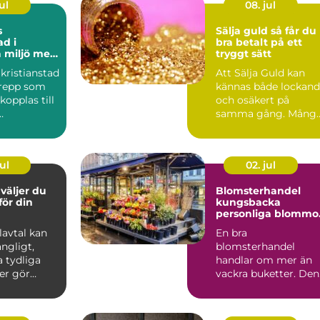
ul
08. jul
s
Sälja guld så får du
ad i
bra betalt på ett
 miljö med
tryggt sätt
 människor
kristianstad
Att Sälja Guld kan
n
grepp som
kännas både lockan
 kopplas till
och osäkert på
samma gång. Mång
ser,
har gamla smycken,
.
ärvda ri...
ul
02. jul
Blomsterhandel
 för din
kungsbacka
personliga blommo
för livets alla stund
Elavtal kan
En bra
ngligt,
blomsterhandel
 tydliga
handlar om mer än
er gör
vackra buketter. Den
etydligt
förenar hantverk,
känsla för säsong
och...