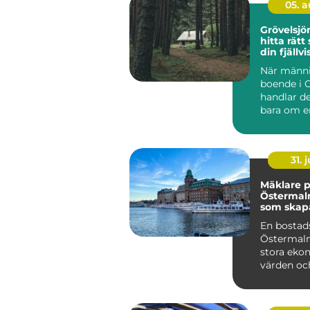
05. 
Grövelsj
hitta rätt
din fjällvi
När männi
boende i 
handlar de
bara om e
De vill kliv
31. j
Mäklare 
Östermal
som skap
bostadsaf
En bostad
Östermalm
stora eko
värden och