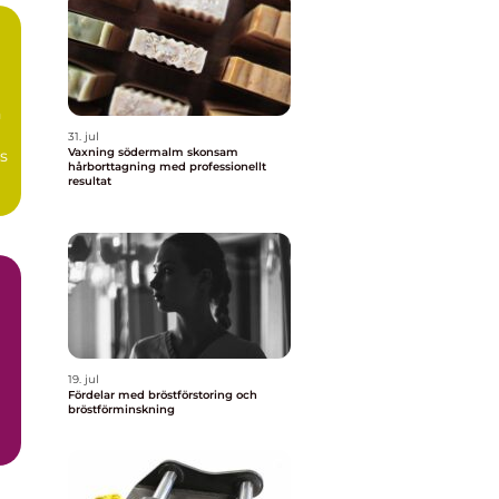
n
31. jul
Vaxning södermalm skonsam
s
hårborttagning med professionellt
resultat
19. jul
Fördelar med bröstförstoring och
bröstförminskning