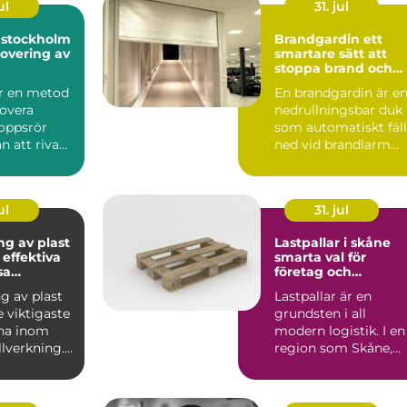
ul
31. jul
i stockholm
Brandgardin ett
overing av
smartare sätt att
stoppa brand och
rök
är en metod
En brandgardin är e
novera
nedrullningsbar duk
oppsrör
som automatiskt fäll
an att riva
ned vid brandlarm
 golv. I
och skapar en barri...
ul
31. jul
ng av plast
Lastpallar i skåne
 effektiva
smarta val för
sa
företag och
ler
privatpersoner
g av plast
Lastpallar är en
e viktigaste
grundsten i all
na inom
modern logistik. I en
lverkning.
region som Skåne,
vänds fö...
med hamnar, lager,
industri...