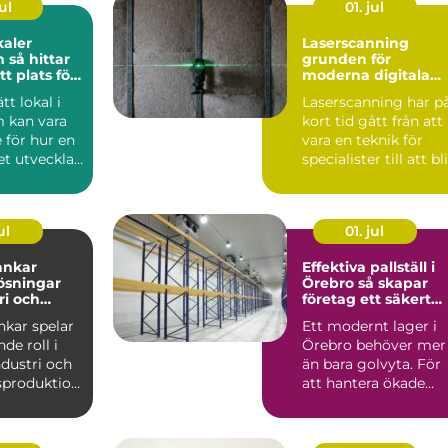
ul
01. jul
kaler
Laserscanning
tar
grunden för
tt plats för
moderna digitala
samhet
tvillingar
ätt lokal i
Laserscanning har p
 kan vara
kort tid gått från att
 för hur en
vara en teknik för
t utvecklas
specialister till att bli
en som...
ett självkl...
ul
01. jul
tankar
Effektiva pallställ i
lösningar
Örebro så skapar
ri och
företag ett säkert
och smart lager
ankar spelar
Ett modernt lager i
de roll i
Örebro behöver mer
dustri och
än bara golvyta. För
sproduktion.
att hantera ökade
 för ...
flöden, fler artiklar ...