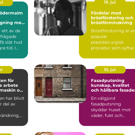
ul
19. jul
södermalm
Fördelar med
bröstförstoring och
agning med
bröstförminskning
ellt
 ett av de
Bröstförstoring är e
rfrågade
populär
 få slät hud
plastikkirurgisk
e tid. I
procedur som syftar
 som Söd...
till att till...
ul
10. jul
en för
Fasadputsning
re arbete
kunskap, kvalitet
maskin och
och hållbara fasade
n
n har blivit
En välgjord
r del av
fasadputsning
skyddar huset mot
vändning,
väder, fukt och
 det ha...
slitage, samtidigt
som byggnaden får
ett...