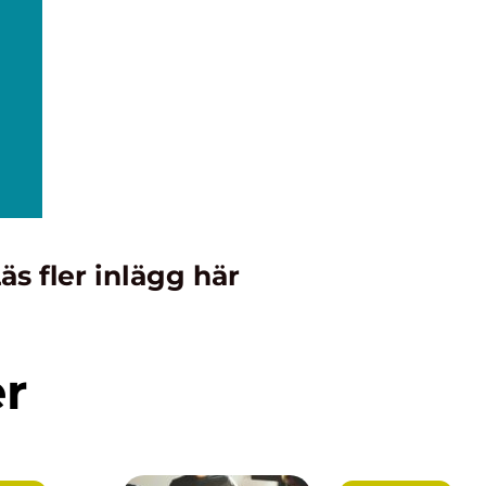
äs fler inlägg här
er