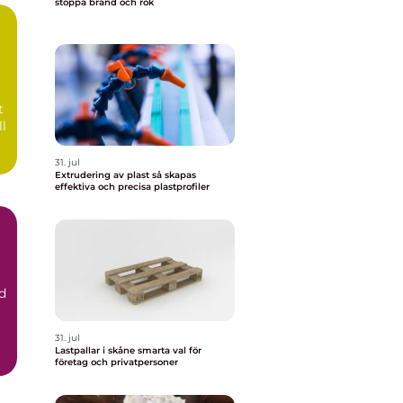
stoppa brand och rök
t
ll
31. jul
Extrudering av plast så skapas
effektiva och precisa plastprofiler
d
31. jul
Lastpallar i skåne smarta val för
företag och privatpersoner