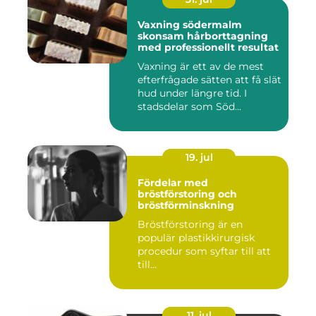
Vaxning södermalm
skonsam hårborttagning
med professionellt resultat
Vaxning är ett av de mest
efterfrågade sätten att få slät
hud under längre tid. I
stadsdelar som Söd...
19. jul
Fördelar med
bröstförstoring och
bröstförminskning
Bröstförstoring är en
populär plastikkirurgisk
procedur som syftar till att
till...
11. jul