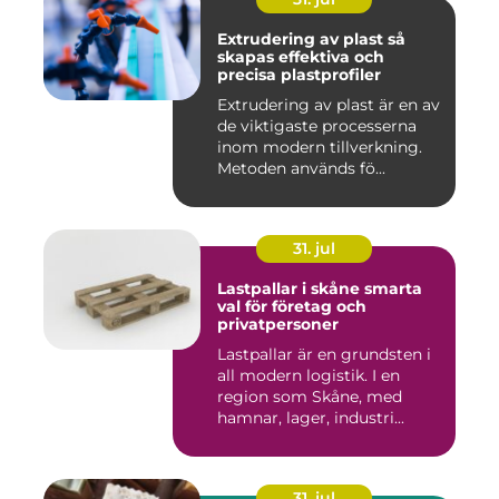
Extrudering av plast så
skapas effektiva och
precisa plastprofiler
Extrudering av plast är en av
de viktigaste processerna
inom modern tillverkning.
Metoden används fö...
31. jul
Lastpallar i skåne smarta
val för företag och
privatpersoner
Lastpallar är en grundsten i
all modern logistik. I en
region som Skåne, med
hamnar, lager, industri...
31. jul