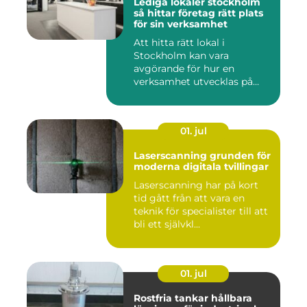
Lediga lokaler stockholm
så hittar företag rätt plats
för sin verksamhet
Att hitta rätt lokal i
Stockholm kan vara
avgörande för hur en
verksamhet utvecklas på
sikt. Den som...
01. jul
Laserscanning grunden för
moderna digitala tvillingar
Laserscanning har på kort
tid gått från att vara en
teknik för specialister till att
bli ett självkl...
01. jul
Rostfria tankar hållbara