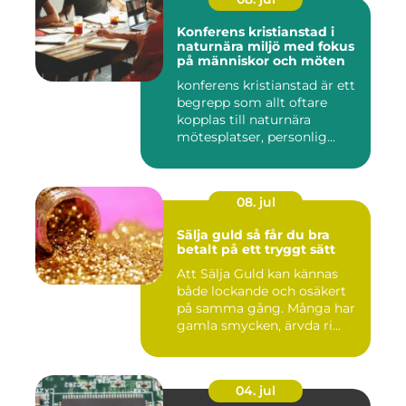
Konferens kristianstad i
naturnära miljö med fokus
på människor och möten
konferens kristianstad är ett
begrepp som allt oftare
kopplas till naturnära
mötesplatser, personlig...
08. jul
Sälja guld så får du bra
betalt på ett tryggt sätt
Att Sälja Guld kan kännas
både lockande och osäkert
på samma gång. Många har
gamla smycken, ärvda ri...
04. jul