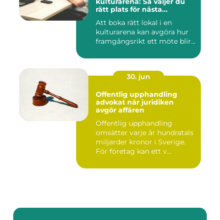
kulturarena: Så väljer du
rätt plats för nästa
konferens
Att boka rätt lokal i en
kulturarena kan avgöra hur
framgångsrikt ett möte blir...
30. jun
Offentlig upphandling
advokat när juridiken
avgör affären
Offentlig upphandling
omsätter varje år hundratals
miljarder kronor i Sverige.
För företag kan ett v...