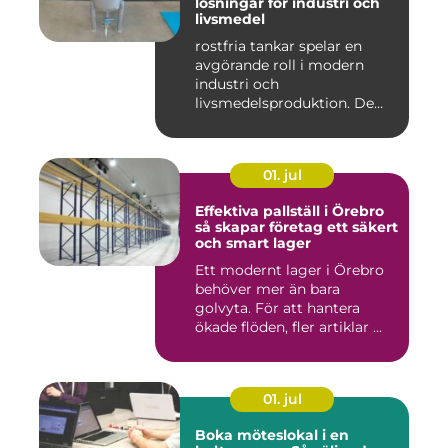
lösningar för industri och
livsmedel
rostfria tankar spelar en
avgörande roll i modern
industri och
livsmedelsproduktion. De
används för ...
01. jul
Effektiva pallställ i Örebro
så skapar företag ett säkert
och smart lager
Ett modernt lager i Örebro
behöver mer än bara
golvyta. För att hantera
ökade flöden, fler artiklar ...
01. jul
Boka möteslokal i en