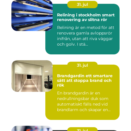
31. jul
Relining i stockholm smart
renovering av slitna rör
Relining är en metod för att
renovera gamla avloppsrör
inifrån, utan att riva väggar
och golv. I stä...
31. jul
Brandgardin ett smartare
sätt att stoppa brand och
rök
En brandgardin är en
nedrullningsbar duk som
automatiskt fälls ned vid
brandlarm och skapar en
barri...
31. jul