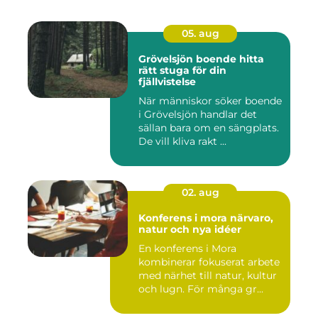
05. aug
Grövelsjön boende hitta
rätt stuga för din
fjällvistelse
När människor söker boende
i Grövelsjön handlar det
sällan bara om en sängplats.
De vill kliva rakt ...
02. aug
Konferens i mora närvaro,
natur och nya idéer
En konferens i Mora
kombinerar fokuserat arbete
med närhet till natur, kultur
och lugn. För många gr...