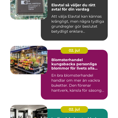
Elavtal så väljer du rätt
avtal för din vardag
Att välja Elavtal kan kännas
krångligt, men några tydliga
grundregler gör beslutet
betydligt enklare...
02. jul
Blomsterhandel
kungsbacka personliga
blommor för livets alla
stunder
En bra blomsterhandel
handlar om mer än vackra
buketter. Den förenar
hantverk, känsla för säsong
och...
02. jul