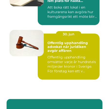
rätt plats för nästa
konferens
Att boka rätt lokal i en
kulturarena kan avgöra hur
framgångsrikt ett möte blir...
30. jun
Offentlig upphandling
advokat när juridiken
avgör affären
Offentlig upphandling
omsätter varje år hundratals
miljarder kronor i Sverige.
För företag kan ett v...