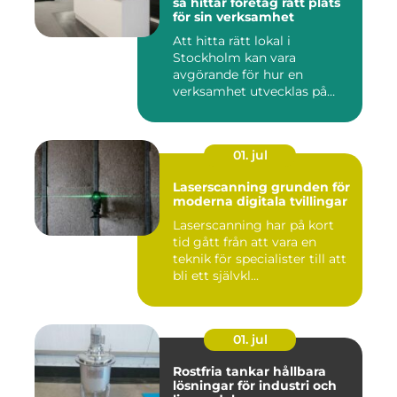
så hittar företag rätt plats
för sin verksamhet
Att hitta rätt lokal i
Stockholm kan vara
avgörande för hur en
verksamhet utvecklas på
sikt. Den som...
01. jul
Laserscanning grunden för
moderna digitala tvillingar
Laserscanning har på kort
tid gått från att vara en
teknik för specialister till att
bli ett självkl...
01. jul
Rostfria tankar hållbara
lösningar för industri och