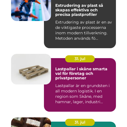
Extrudering av plast så
skapas effektiva och
precisa plastprofiler
Extrudering av plast är en av
de viktigaste processerna
inom modern tillverkning.
Metoden används fö...
31. jul
Lastpallar i skåne smarta
val för företag och
privatpersoner
Lastpallar är en grundsten i
all modern logistik. I en
region som Skåne, med
hamnar, lager, industri...
31. jul