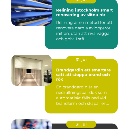
Relining i stockholm smart
renovering av slitna rör
Relining är en metod för att
renovera gamla avloppsrör
inifrån, utan att riva väggar
och golv. I stä...
31. jul
Brandgardin ett smartare
sätt att stoppa brand och
rök
En brandgardin är en
nedrullningsbar duk som
automatiskt fälls ned vid
brandlarm och skapar en
barri...
31. jul