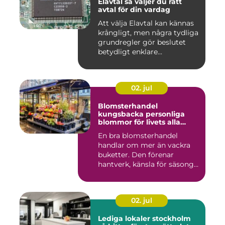
Elavtal så väljer du rätt
avtal för din vardag
Att välja Elavtal kan kännas
krångligt, men några tydliga
grundregler gör beslutet
betydligt enklare...
02. jul
Blomsterhandel
kungsbacka personliga
blommor för livets alla
stunder
En bra blomsterhandel
handlar om mer än vackra
buketter. Den förenar
hantverk, känsla för säsong
och...
02. jul
Lediga lokaler stockholm