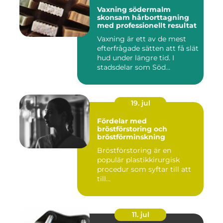
Vaxning södermalm
skonsam hårborttagning
med professionellt resultat
Vaxning är ett av de mest
efterfrågade sätten att få slät
hud under längre tid. I
stadsdelar som Söd...
19. jul
Fördelar med
bröstförstoring och
bröstförminskning
Bröstförstoring är en
populär plastikkirurgisk
procedur som syftar till att
till...
11. jul