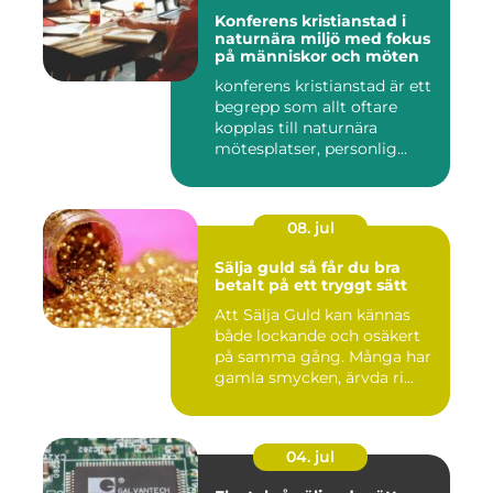
Konferens kristianstad i
naturnära miljö med fokus
på människor och möten
konferens kristianstad är ett
begrepp som allt oftare
kopplas till naturnära
mötesplatser, personlig...
08. jul
Sälja guld så får du bra
betalt på ett tryggt sätt
Att Sälja Guld kan kännas
både lockande och osäkert
på samma gång. Många har
gamla smycken, ärvda ri...
04. jul