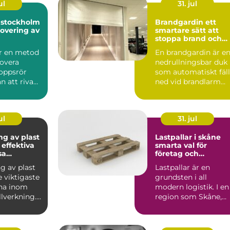
ul
31. jul
i stockholm
Brandgardin ett
overing av
smartare sätt att
stoppa brand och
rök
är en metod
En brandgardin är e
novera
nedrullningsbar duk
oppsrör
som automatiskt fäll
an att riva
ned vid brandlarm
 golv. I
och skapar en barri...
ul
31. jul
ng av plast
Lastpallar i skåne
 effektiva
smarta val för
sa
företag och
ler
privatpersoner
g av plast
Lastpallar är en
e viktigaste
grundsten i all
na inom
modern logistik. I en
lverkning.
region som Skåne,
vänds fö...
med hamnar, lager,
industri...