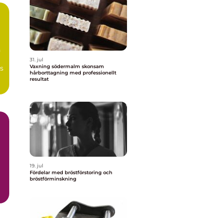
n
31. jul
Vaxning södermalm skonsam
s
hårborttagning med professionellt
resultat
19. jul
Fördelar med bröstförstoring och
bröstförminskning