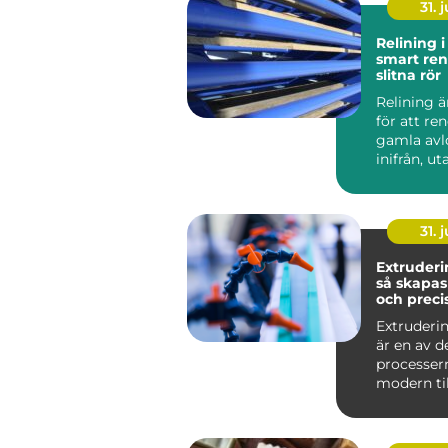
31. j
Relining 
smart ren
slitna rör
Relining 
för att re
gamla avl
inifrån, ut
väggar och
stä...
31. j
Extruderi
så skapas
och preci
plastprofi
Extruderin
är en av d
processer
modern til
Metoden an