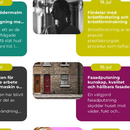
ul
19. jul
södermalm
Fördelar med
bröstförstoring och
agning med
bröstförminskning
ellt
 ett av de
Bröstförstoring är e
rfrågade
populär
 få slät hud
plastikkirurgisk
e tid. I
procedur som syftar
 som Söd...
till att till...
ul
10. jul
en för
Fasadputsning
re arbete
kunskap, kvalitet
maskin och
och hållbara fasade
n
n har blivit
En välgjord
r del av
fasadputsning
skyddar huset mot
vändning,
väder, fukt och
 det ha...
slitage, samtidigt
som byggnaden får
ett...