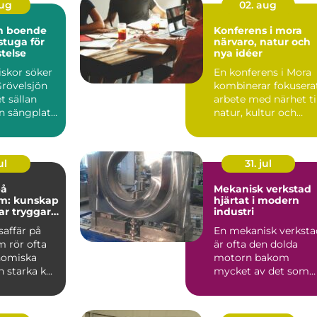
aug
02. aug
ön boende
Konferens i mora
 stuga för
närvaro, natur och
stelse
nya idéer
skor söker
En konferens i Mora
Grövelsjön
kombinerar fokusera
t sällan
arbete med närhet ti
n sängplats.
natur, kultur och
a rakt ...
lugn. För många gr...
ul
31. jul
på
Mekanisk verkstad
m: kunskap
hjärtat i modern
ar tryggare
industri
färer
saffär på
En mekanisk verksta
 rör ofta
är ofta den dolda
nomiska
motorn bakom
 starka k...
mycket av det som
fungerar i vardagen.
Maskiner ...