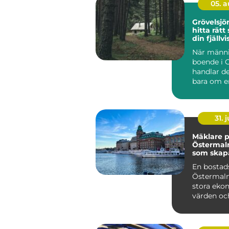
05. 
Grövelsj
hitta rätt
din fjällvi
När männi
boende i 
handlar de
bara om e
De vill kliv
31. j
Mäklare 
Östermal
som skap
bostadsaf
En bostad
Östermalm
stora eko
värden och