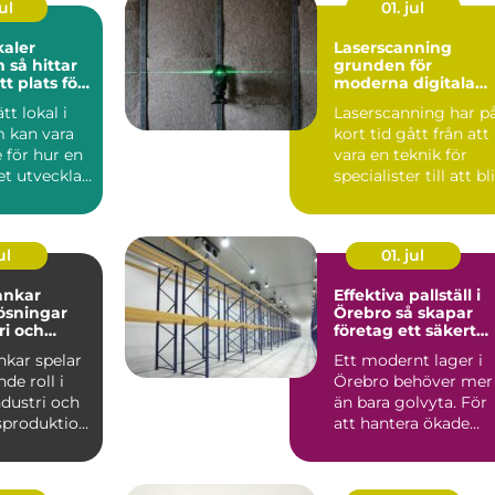
ul
01. jul
kaler
Laserscanning
tar
grunden för
tt plats för
moderna digitala
samhet
tvillingar
ätt lokal i
Laserscanning har p
 kan vara
kort tid gått från att
 för hur en
vara en teknik för
t utvecklas
specialister till att bli
en som...
ett självkl...
ul
01. jul
tankar
Effektiva pallställ i
lösningar
Örebro så skapar
ri och
företag ett säkert
och smart lager
ankar spelar
Ett modernt lager i
de roll i
Örebro behöver mer
dustri och
än bara golvyta. För
sproduktion.
att hantera ökade
 för ...
flöden, fler artiklar ...