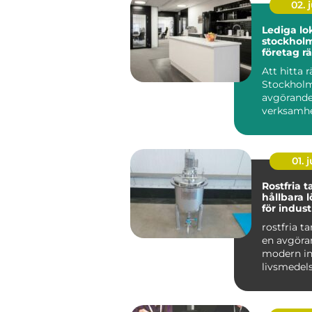
02. j
Lediga lo
stockholm så hit
företag rä
sin verk
Att hitta r
Stockholm
avgörande
verksamhe
på sikt. D
01. j
Rostfria 
hållbara 
för indust
livsmedel
rostfria t
en avgöran
modern in
livsmedel
De används