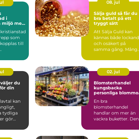
ul
08. jul
s
Sälja guld så får du
ad i
bra betalt på ett
 miljö med
tryggt sätt
 människor
kristianstad
Att Sälja Guld kan
n
grepp som
kännas både lockan
 kopplas till
och osäkert på
samma gång. Mång
ser,
har gamla smycken,
.
ärvda ri...
ul
02. jul
Blomsterhandel
 för din
kungsbacka
personliga blommo
för livets alla stund
Elavtal kan
En bra
ngligt,
blomsterhandel
 tydliga
handlar om mer än
er gör
vackra buketter. Den
etydligt
förenar hantverk,
känsla för säsong
och...