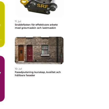
11. jul
n
Snabbfästen för effektivare arbete
med grävmaskin och lastmaskin
10. jul
r
Fasadputsning kunskap, kvalitet och
hållbara fasader