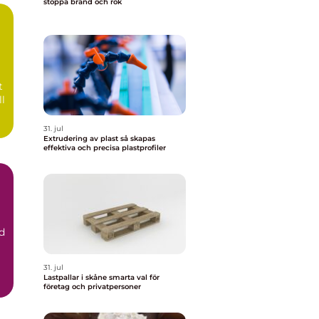
stoppa brand och rök
t
ll
31. jul
Extrudering av plast så skapas
effektiva och precisa plastprofiler
d
31. jul
Lastpallar i skåne smarta val för
företag och privatpersoner