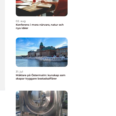
02. aug
Konferens i mora närvaro, natur och
nya idéer
31. jul
Mäklare på Östermalm: kunskap som
skapar tryggare bostadsaffärer