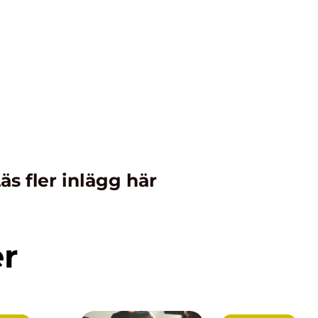
äs fler inlägg här
er