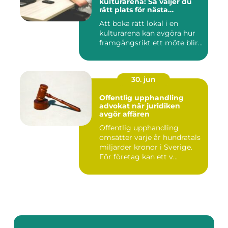
kulturarena: Så väljer du
rätt plats för nästa
konferens
Att boka rätt lokal i en
kulturarena kan avgöra hur
framgångsrikt ett möte blir...
30. jun
Offentlig upphandling
advokat när juridiken
avgör affären
Offentlig upphandling
omsätter varje år hundratals
miljarder kronor i Sverige.
För företag kan ett v...