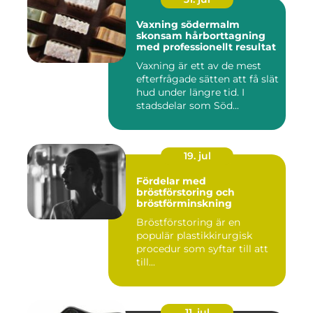
Vaxning södermalm
skonsam hårborttagning
med professionellt resultat
Vaxning är ett av de mest
efterfrågade sätten att få slät
hud under längre tid. I
stadsdelar som Söd...
19. jul
Fördelar med
bröstförstoring och
bröstförminskning
Bröstförstoring är en
populär plastikkirurgisk
procedur som syftar till att
till...
11. jul