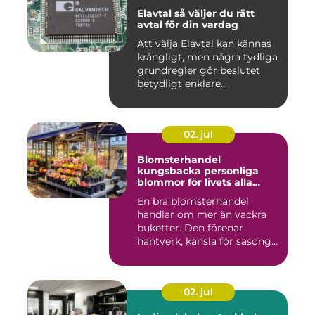
Elavtal så väljer du rätt
avtal för din vardag
Att välja Elavtal kan kännas
krångligt, men några tydliga
grundregler gör beslutet
betydligt enklare...
02. jul
Blomsterhandel
kungsbacka personliga
blommor för livets alla
stunder
En bra blomsterhandel
handlar om mer än vackra
buketter. Den förenar
hantverk, känsla för säsong
och...
02. jul