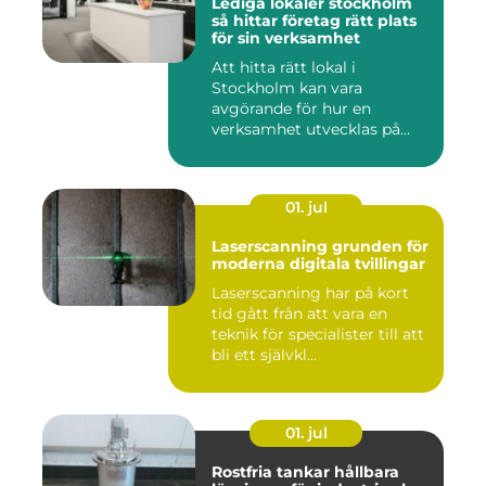
Lediga lokaler stockholm
så hittar företag rätt plats
för sin verksamhet
Att hitta rätt lokal i
Stockholm kan vara
avgörande för hur en
verksamhet utvecklas på
sikt. Den som...
01. jul
Laserscanning grunden för
moderna digitala tvillingar
Laserscanning har på kort
tid gått från att vara en
teknik för specialister till att
bli ett självkl...
01. jul
Rostfria tankar hållbara