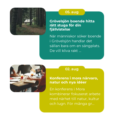
05. aug
Grövelsjön boende hitta
rätt stuga för din
fjällvistelse
När människor söker boende
i Grövelsjön handlar det
sällan bara om en sängplats.
De vill kliva rakt ...
02. aug
Konferens i mora närvaro,
natur och nya idéer
En konferens i Mora
kombinerar fokuserat arbete
med närhet till natur, kultur
och lugn. För många gr...