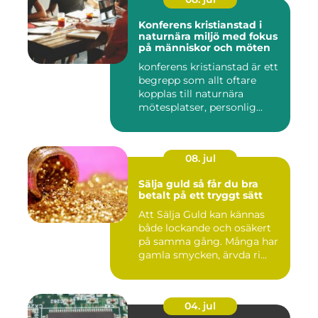
Konferens kristianstad i
naturnära miljö med fokus
på människor och möten
konferens kristianstad är ett
begrepp som allt oftare
kopplas till naturnära
mötesplatser, personlig...
08. jul
Sälja guld så får du bra
betalt på ett tryggt sätt
Att Sälja Guld kan kännas
både lockande och osäkert
på samma gång. Många har
gamla smycken, ärvda ri...
04. jul