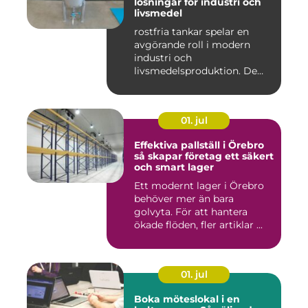
lösningar för industri och
livsmedel
rostfria tankar spelar en
avgörande roll i modern
industri och
livsmedelsproduktion. De
används för ...
01. jul
Effektiva pallställ i Örebro
så skapar företag ett säkert
och smart lager
Ett modernt lager i Örebro
behöver mer än bara
golvyta. För att hantera
ökade flöden, fler artiklar ...
01. jul
Boka möteslokal i en