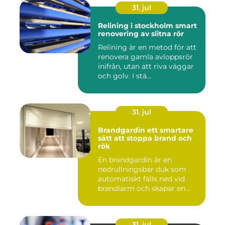
31. jul
Relining i stockholm smart
renovering av slitna rör
Relining är en metod för att
renovera gamla avloppsrör
inifrån, utan att riva väggar
och golv. I stä...
31. jul
Brandgardin ett smartare
sätt att stoppa brand och
rök
En brandgardin är en
nedrullningsbar duk som
automatiskt fälls ned vid
brandlarm och skapar en
barri...
31. jul