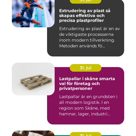
Extrudering av plast så
skapas effektiva och
precisa plastprofiler
Extrudering av plast är en av
de viktigaste processerna
inom modern tillverkning.
Metoden används fö...
31. jul
Lastpallar i skåne smarta
val för företag och
privatpersoner
Lastpallar är en grundsten i
all modern logistik. I en
region som Skåne, med
hamnar, lager, industri...
31. jul