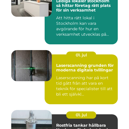
Lediga lokaler stockholm
så hittar företag rätt plats
för sin verksamhet
Att hitta rätt lokal i
Stockholm kan vara
avgörande för hur en
verksamhet utvecklas på
sikt. Den som...
01. jul
Laserscanning grunden för
moderna digitala tvillingar
Laserscanning har på kort
tid gått från att vara en
teknik för specialister till att
bli ett självkl...
01. jul
Rostfria tankar hållbara