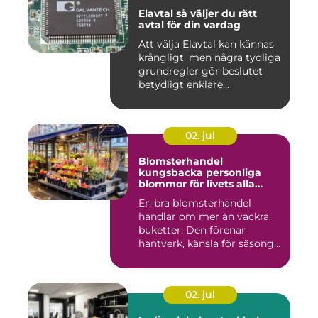
Elavtal så väljer du rätt
avtal för din vardag
Att välja Elavtal kan kännas
krångligt, men några tydliga
grundregler gör beslutet
betydligt enklare...
02. jul
Blomsterhandel
kungsbacka personliga
blommor för livets alla
stunder
En bra blomsterhandel
handlar om mer än vackra
buketter. Den förenar
hantverk, känsla för säsong
och...
02. jul