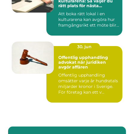
kulturarena: Så väljer du
rätt plats för nästa
konferens
Att boka rätt lokal i en
kulturarena kan avgöra hur
framgångsrikt ett möte blir...
30. jun
Offentlig upphandling
advokat när juridiken
avgör affären
Offentlig upphandling
omsätter varje år hundratals
miljarder kronor i Sverige.
För företag kan ett v...