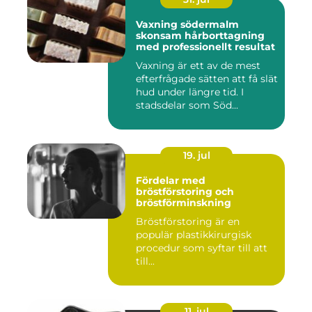
Vaxning södermalm
skonsam hårborttagning
med professionellt resultat
Vaxning är ett av de mest
efterfrågade sätten att få slät
hud under längre tid. I
stadsdelar som Söd...
19. jul
Fördelar med
bröstförstoring och
bröstförminskning
Bröstförstoring är en
populär plastikkirurgisk
procedur som syftar till att
till...
11. jul