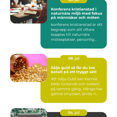
Konferens kristianstad i
naturnära miljö med fokus
på människor och möten
konferens kristianstad är ett
begrepp som allt oftare
kopplas till naturnära
mötesplatser, personlig...
08. jul
Sälja guld så får du bra
betalt på ett tryggt sätt
Att Sälja Guld kan kännas
både lockande och osäkert
på samma gång. Många har
gamla smycken, ärvda ri...
04. jul