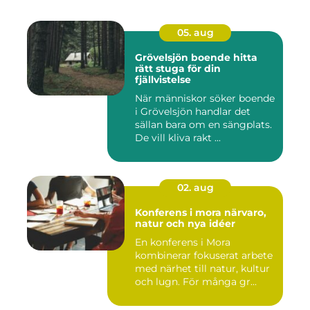
05. aug
Grövelsjön boende hitta
rätt stuga för din
fjällvistelse
När människor söker boende
i Grövelsjön handlar det
sällan bara om en sängplats.
De vill kliva rakt ...
02. aug
Konferens i mora närvaro,
natur och nya idéer
En konferens i Mora
kombinerar fokuserat arbete
med närhet till natur, kultur
och lugn. För många gr...