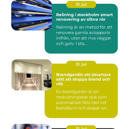
31. jul
Relining i stockholm smart
renovering av slitna rör
Relining är en metod för att
renovera gamla avloppsrör
inifrån, utan att riva väggar
och golv. I stä...
31. jul
Brandgardin ett smartare
sätt att stoppa brand och
rök
En brandgardin är en
nedrullningsbar duk som
automatiskt fälls ned vid
brandlarm och skapar en
barri...
31. jul