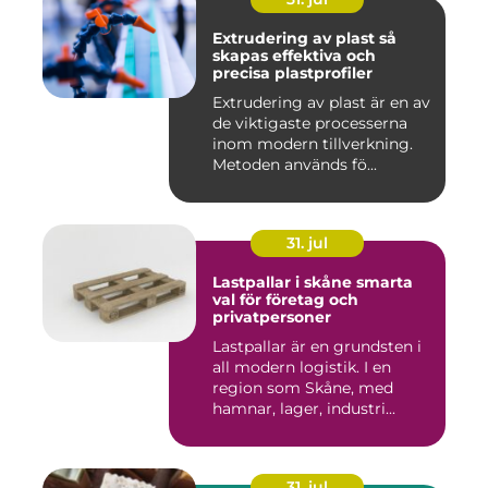
Extrudering av plast så
skapas effektiva och
precisa plastprofiler
Extrudering av plast är en av
de viktigaste processerna
inom modern tillverkning.
Metoden används fö...
31. jul
Lastpallar i skåne smarta
val för företag och
privatpersoner
Lastpallar är en grundsten i
all modern logistik. I en
region som Skåne, med
hamnar, lager, industri...
31. jul