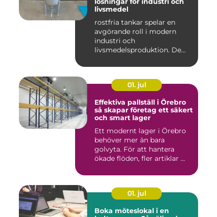
lösningar för industri och
livsmedel
rostfria tankar spelar en
avgörande roll i modern
industri och
livsmedelsproduktion. De
används för ...
01. jul
Effektiva pallställ i Örebro
så skapar företag ett säkert
och smart lager
Ett modernt lager i Örebro
behöver mer än bara
golvyta. För att hantera
ökade flöden, fler artiklar ...
01. jul
Boka möteslokal i en