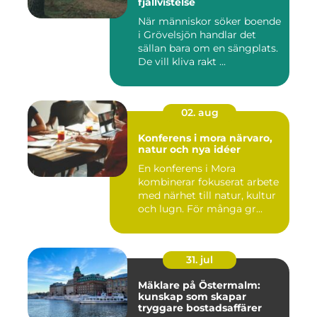
fjällvistelse
När människor söker boende
i Grövelsjön handlar det
sällan bara om en sängplats.
De vill kliva rakt ...
02. aug
Konferens i mora närvaro,
natur och nya idéer
En konferens i Mora
kombinerar fokuserat arbete
med närhet till natur, kultur
och lugn. För många gr...
31. jul
Mäklare på Östermalm:
kunskap som skapar
tryggare bostadsaffärer