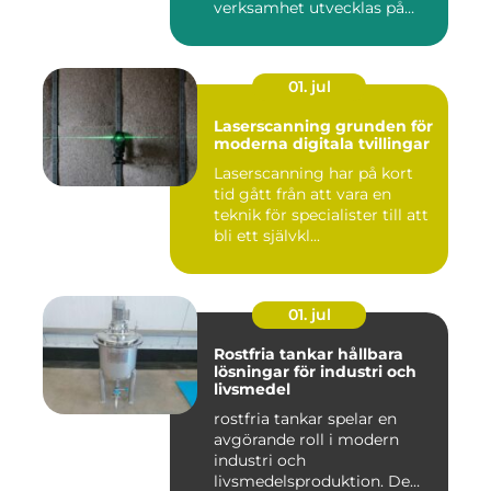
verksamhet utvecklas på
sikt. Den som...
01. jul
Laserscanning grunden för
moderna digitala tvillingar
Laserscanning har på kort
tid gått från att vara en
teknik för specialister till att
bli ett självkl...
01. jul
Rostfria tankar hållbara
lösningar för industri och
livsmedel
rostfria tankar spelar en
avgörande roll i modern
industri och
livsmedelsproduktion. De