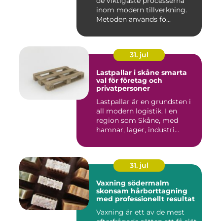
de viktigaste processerna
inom modern tillverkning.
Metoden används fö...
31. jul
Lastpallar i skåne smarta
val för företag och
privatpersoner
Lastpallar är en grundsten i
all modern logistik. I en
region som Skåne, med
hamnar, lager, industri...
31. jul
Vaxning södermalm
skonsam hårborttagning
med professionellt resultat
Vaxning är ett av de mest