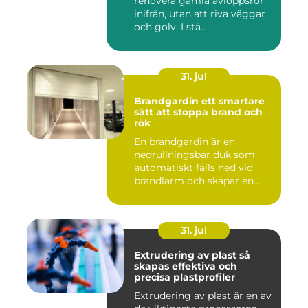
renovera gamla avloppsrör
inifrån, utan att riva väggar
och golv. I stä...
31. jul
Brandgardin ett smartare
sätt att stoppa brand och
rök
En brandgardin är en
nedrullningsbar duk som
automatiskt fälls ned vid
brandlarm och skapar en
barri...
31. jul
Extrudering av plast så
skapas effektiva och
precisa plastprofiler
Extrudering av plast är en av