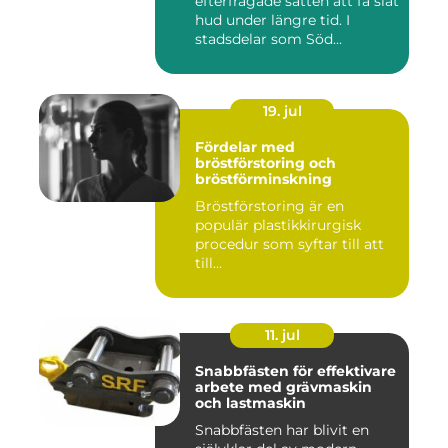
efterfrågade sätten att få slät
hud under längre tid. I
stadsdelar som Söd...
19. jul
Fördelar med
bröstförstoring och
bröstförminskning
Bröstförstoring är en
populär plastikkirurgisk
procedur som syftar till att
till...
11. jul
Snabbfästen för effektivare
arbete med grävmaskin
och lastmaskin
Snabbfästen har blivit en