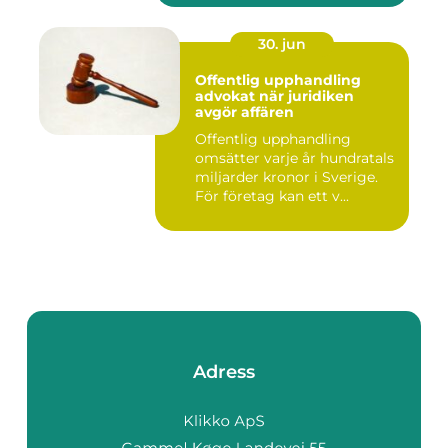
30. jun
Offentlig upphandling
advokat när juridiken
avgör affären
Offentlig upphandling
omsätter varje år hundratals
miljarder kronor i Sverige.
För företag kan ett v...
Adress