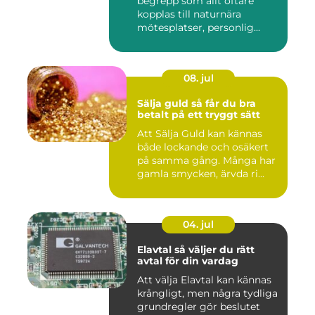
begrepp som allt oftare
kopplas till naturnära
mötesplatser, personlig...
08. jul
Sälja guld så får du bra
betalt på ett tryggt sätt
Att Sälja Guld kan kännas
både lockande och osäkert
på samma gång. Många har
gamla smycken, ärvda ri...
04. jul
Elavtal så väljer du rätt
avtal för din vardag
Att välja Elavtal kan kännas
krångligt, men några tydliga
grundregler gör beslutet