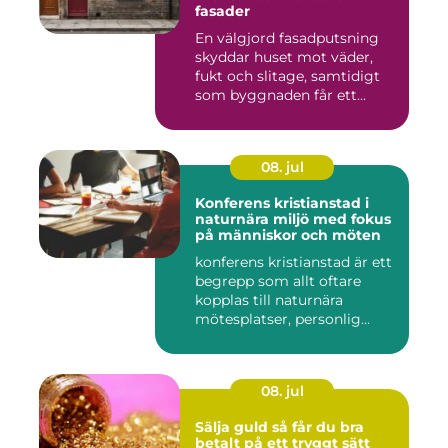
fasader
En välgjord fasadputsning
skyddar huset mot väder,
fukt och slitage, samtidigt
som byggnaden får ett...
08. jul
Konferens kristianstad i
naturnära miljö med fokus
på människor och möten
konferens kristianstad är ett
begrepp som allt oftare
kopplas till naturnära
mötesplatser, personlig...
08. jul
Sälja guld så får du bra
betalt på ett tryggt sätt