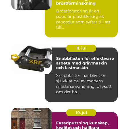
bröstförminskning
Bröstförstoring är en
populär plastikkirurgisk
procedur som syftar till att
till...
11. jul
Snabbfästen för effektivare
arbete med grävmaskin
och lastmaskin
Snabbfästen har blivit en
självklar del av modern
maskinanvändning, oavsett
om det ha...
10. jul
Fasadputsning kunskap,
kvalitet och hållbara