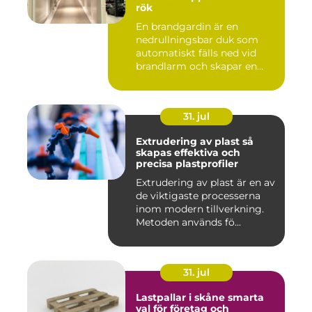
rök
En brandgardin är en
nedrullningsbar duk som
automatiskt fälls ned vid
brandlarm och skapar en
barri...
31. jul
Extrudering av plast så
skapas effektiva och
precisa plastprofiler
Extrudering av plast är en av
de viktigaste processerna
inom modern tillverkning.
Metoden används fö...
31. jul
Lastpallar i skåne smarta
val för företag och