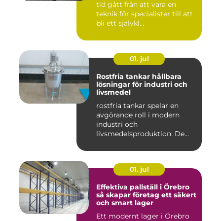
tid gått från att vara en
teknik för specialister till att
bli ett självkl...
01. jul
Rostfria tankar hållbara
lösningar för industri och
livsmedel
rostfria tankar spelar en
avgörande roll i modern
industri och
livsmedelsproduktion. De
används för ...
01. jul
Effektiva pallställ i Örebro
så skapar företag ett säkert
och smart lager
Ett modernt lager i Örebro