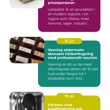
privatpersoner
Lastpallar är en grundsten i
all modern logistik. I en
region som Skåne, med
hamnar, lager, industri...
31. jul
Vaxning södermalm
skonsam hårborttagning
med professionellt resultat
Vaxning är ett av de mest
efterfrågade sätten att få slät
hud under längre tid. I
stadsdelar som Söd...
19. jul
Fördelar med
bröstförstoring och