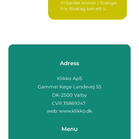
miljarder kronor i Sverige.
För företag kan ett v...
Adress
web:
www.klikko.dk
Menu