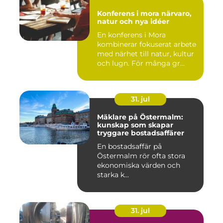
Konferens i mora närvaro,
natur och nya idéer
En konferens i Mora
kombinerar fokuserat arbete
med närhet till natur, kultur
och lugn. För många gr...
31. jul
Mäklare på Östermalm:
kunskap som skapar
tryggare bostadsaffärer
En bostadsaffär på
Östermalm rör ofta stora
ekonomiska värden och
starka k...
31. jul