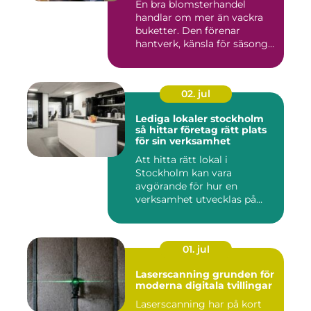
En bra blomsterhandel
handlar om mer än vackra
buketter. Den förenar
hantverk, känsla för säsong
och...
02. jul
Lediga lokaler stockholm
så hittar företag rätt plats
för sin verksamhet
Att hitta rätt lokal i
Stockholm kan vara
avgörande för hur en
verksamhet utvecklas på
sikt. Den som...
01. jul
Laserscanning grunden för
moderna digitala tvillingar
Laserscanning har på kort