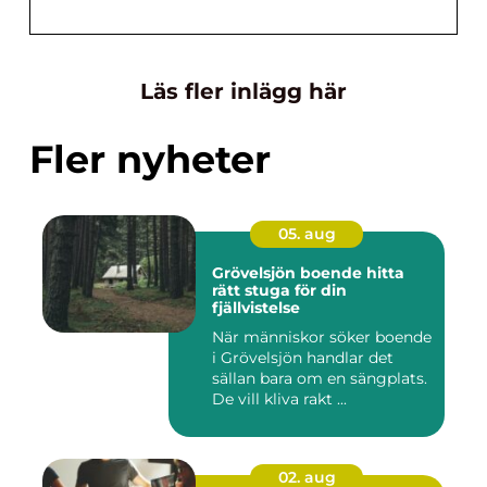
Läs fler inlägg här
Fler nyheter
05. aug
Grövelsjön boende hitta
rätt stuga för din
fjällvistelse
När människor söker boende
i Grövelsjön handlar det
sällan bara om en sängplats.
De vill kliva rakt ...
02. aug