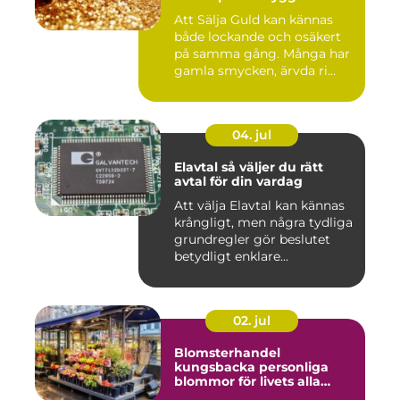
Att Sälja Guld kan kännas
både lockande och osäkert
på samma gång. Många har
gamla smycken, ärvda ri...
04. jul
Elavtal så väljer du rätt
avtal för din vardag
Att välja Elavtal kan kännas
krångligt, men några tydliga
grundregler gör beslutet
betydligt enklare...
02. jul
Blomsterhandel
kungsbacka personliga
blommor för livets alla
stunder