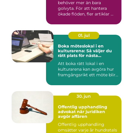
behöver mer än bara
golvyta. För att hantera
ökade flöden, fler artiklar ...
01. jul
Boka möteslokal i en
kulturarena: Så väljer du
rätt plats för nästa
konferens
Att boka rätt lokal i en
kulturarena kan avgöra hur
framgångsrikt ett möte blir...
30. jun
Offentlig upphandling
advokat när juridiken
avgör affären
Offentlig upphandling
omsätter varje år hundratals