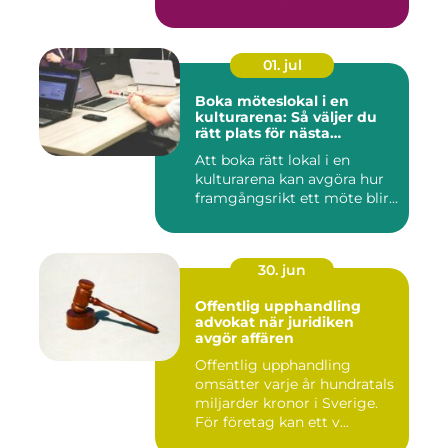
01. jul
Boka möteslokal i en
kulturarena: Så väljer du
rätt plats för nästa
konferens
Att boka rätt lokal i en
kulturarena kan avgöra hur
framgångsrikt ett möte blir...
30. jun
Offentlig upphandling
advokat när juridiken
avgör affären
Offentlig upphandling
omsätter varje år hundratals
miljarder kronor i Sverige.
För företag kan ett v...