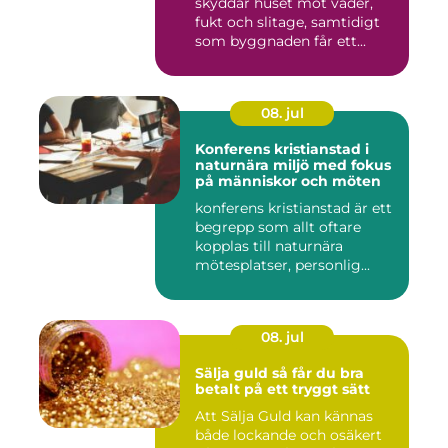
skyddar huset mot väder,
fukt och slitage, samtidigt
som byggnaden får ett...
08. jul
Konferens kristianstad i
naturnära miljö med fokus
på människor och möten
konferens kristianstad är ett
begrepp som allt oftare
kopplas till naturnära
mötesplatser, personlig...
08. jul
Sälja guld så får du bra
betalt på ett tryggt sätt
Att Sälja Guld kan kännas
både lockande och osäkert