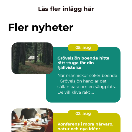
Läs fler inlägg här
Fler nyheter
05. aug
Grövelsjön boende hitta
rätt stuga för din
fjällvistelse
När människor söker boende
i Grövelsjön handlar det
sällan bara om en sängplats.
De vill kliva rakt ...
02. aug
Konferens i mora närvaro,
natur och nya idéer