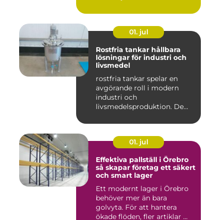
01. jul
Rostfria tankar hållbara
lösningar för industri och
livsmedel
rostfria tankar spelar en
avgörande roll i modern
industri och
livsmedelsproduktion. De
används för ...
01. jul
Effektiva pallställ i Örebro
så skapar företag ett säkert
och smart lager
Ett modernt lager i Örebro
behöver mer än bara
golvyta. För att hantera
ökade flöden, fler artiklar ...