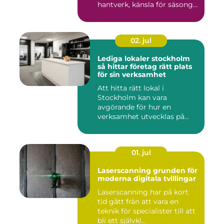
hantverk, känsla för säsong
och...
02. jul
Lediga lokaler stockholm
så hittar företag rätt plats
för sin verksamhet
Att hitta rätt lokal i
Stockholm kan vara
avgörande för hur en
verksamhet utvecklas på
sikt. Den som...
01. jul
Laserscanning grunden för
moderna digitala tvillingar
Laserscanning har på kort
tid gått från att vara en
teknik för specialister till att
bli ett självkl...