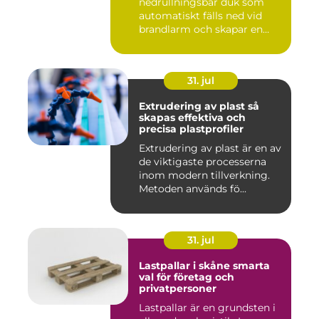
nedrullningsbar duk som
automatiskt fälls ned vid
brandlarm och skapar en
barri...
31. jul
Extrudering av plast så
skapas effektiva och
precisa plastprofiler
Extrudering av plast är en av
de viktigaste processerna
inom modern tillverkning.
Metoden används fö...
31. jul
Lastpallar i skåne smarta
val för företag och
privatpersoner
Lastpallar är en grundsten i