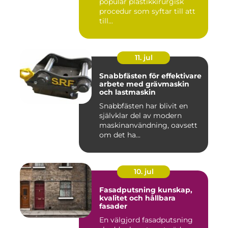
populär plastikkirurgisk
procedur som syftar till att
till...
11. jul
Snabbfästen för effektivare
arbete med grävmaskin
och lastmaskin
Snabbfästen har blivit en
självklar del av modern
maskinanvändning, oavsett
om det ha...
10. jul
Fasadputsning kunskap,
kvalitet och hållbara
fasader
En välgjord fasadputsning