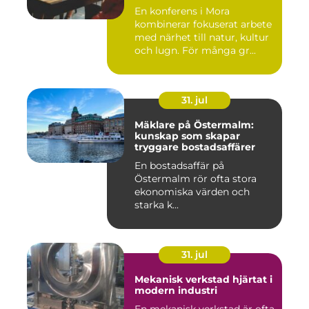
En konferens i Mora
kombinerar fokuserat arbete
med närhet till natur, kultur
och lugn. För många gr...
31. jul
Mäklare på Östermalm:
kunskap som skapar
tryggare bostadsaffärer
En bostadsaffär på
Östermalm rör ofta stora
ekonomiska värden och
starka k...
31. jul
Mekanisk verkstad hjärtat i
modern industri