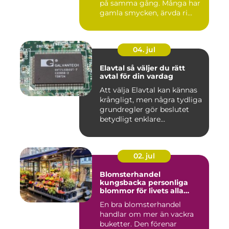
på samma gång. Många har
gamla smycken, ärvda ri...
04. jul
Elavtal så väljer du rätt
avtal för din vardag
Att välja Elavtal kan kännas
krångligt, men några tydliga
grundregler gör beslutet
betydligt enklare...
02. jul
Blomsterhandel
kungsbacka personliga
blommor för livets alla
stunder
En bra blomsterhandel
handlar om mer än vackra
buketter. Den förenar