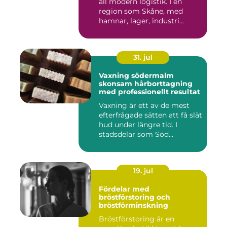
all modern logistik. I en
region som Skåne, med
hamnar, lager, industri...
31. jul
Vaxning södermalm
skonsam hårborttagning
med professionellt resultat
Vaxning är ett av de mest
efterfrågade sätten att få slät
hud under längre tid. I
stadsdelar som Söd...
19. jul
Fördelar med
bröstförstoring och
bröstförminskning
Bröstförstoring är en