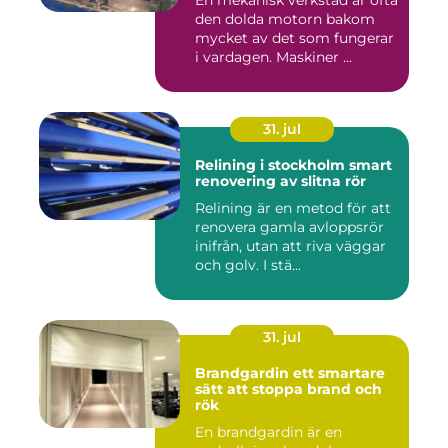
En mekanisk verkstad är ofta
den dolda motorn bakom
mycket av det som fungerar
i vardagen. Maskiner ...
31. jul
Relining i stockholm smart
renovering av slitna rör
Relining är en metod för att
renovera gamla avloppsrör
inifrån, utan att riva väggar
och golv. I stä...
31. jul
Brandgardin ett smartare
sätt att stoppa brand och
rök
En brandgardin är en