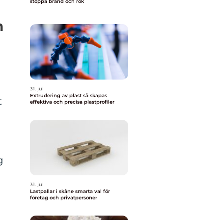
stoppa brand och rök
n
31. jul
Extrudering av plast så skapas
t
effektiva och precisa plastprofiler
g
31. jul
Lastpallar i skåne smarta val för
företag och privatpersoner