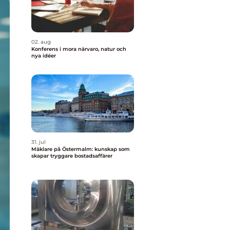
02. aug
Konferens i mora närvaro, natur och
nya idéer
31. jul
Mäklare på Östermalm: kunskap som
skapar tryggare bostadsaffärer