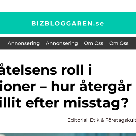
BIZBLOGGAREN.
se
Annonsering
Annonsering
Om Oss
Om Oss
ioner – hur återgår
illit efter misstag?
Editorial
,
Etik & Företagskul