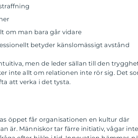
straffning
oner
llt om man bara går vidare
fessionellt betyder känslomässigt avstånd
ntuitiva, men de leder sällan till den trygghe
r inte allt om relationen inte rör sig. Det s
a att verka i det tysta.
as öppet får organisationen en kultur där
är. Människor tar färre initiativ, vågar int
fråga efter hjälp i tid. Innovation hämmas n