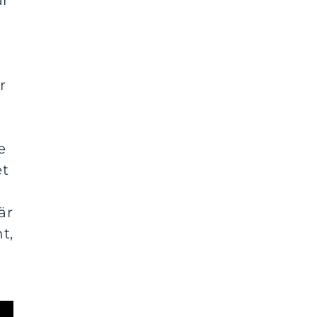
s
r
e
et
h
är
t,