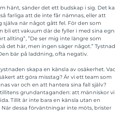
m hänt, sänder det ett budskap i sig. Det k
å farliga att de inte får nämnas, eller att
 själva när något gått fel. För den som
n bli ett vakuum där de fyller i med sina eg
ört allting”, ”De ser mig inte längre som
 på det här, men ingen säger något.” Tystna
Den bär på laddning, ofta negativ.
tystnaden skapa en känsla av osäkerhet. Va
 säkert att göra misstag? Är vi ett team som
nas var och en att hantera sina fall själv?
illitens grundantaganden: att människor vil
ida. Tillit är inte bara en känsla utan en
. När dessa förväntningar inte möts, brister