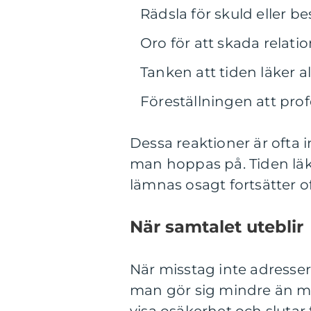
Rädsla för skuld eller be
Oro för att skada relati
Tanken att tiden läker a
Föreställningen att pro
Dessa reaktioner är ofta i
man hoppas på. Tiden läke
lämnas osagt fortsätter oft
När samtalet uteblir
När misstag inte adresser
man gör sig mindre än man 
visa osäkerhet och slutar 