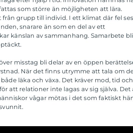
attas som större än möjligheten att lära.
rån grupp till individ. I ett klimat där fel se
nden, snarare än som en del av ett
kar känslan av sammanhang. Samarbete bli
ptäckt.
behöver misstag bli delar av en öppen berättels
ystnad. När det finns utrymme att tala om d
både läka och växa. Det kräver mod, tid oc
 att relationer inte lagas av sig själva. Det 
änniskor vågar mötas i det som faktiskt hän
svunnit.