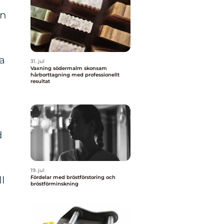
an
na
31. jul
Vaxning södermalm skonsam
hårborttagning med professionellt
resultat
d
d
19. jul
l
Fördelar med bröstförstoring och
bröstförminskning