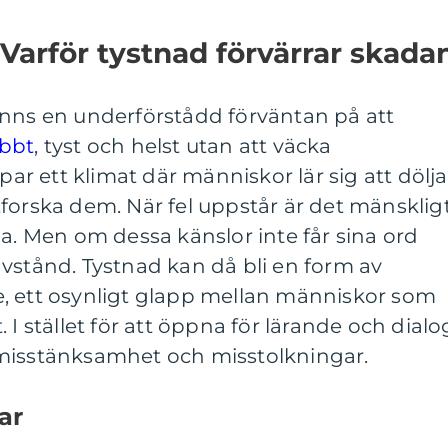
 Varför tystnad förvärrar skada
inns en underförstådd förväntan på att
abbt
, tyst och helst utan att väcka
 ett klimat där människor lär sig att dölja
forska dem. När fel uppstår är det mänsklig
la. Men om dessa känslor inte får sina ord
l avstånd. Tystnad kan då bli en form av
, ett osynligt glapp mellan människor som
 I stället för att öppna för lärande och dialo
misstänksamhet och misstolkningar.
ar