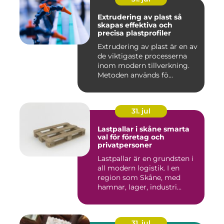
Extrudering av plast så
skapas effektiva och
precisa plastprofiler
Extrudering av plast är en av
de viktigaste processerna
inom modern tillverkning.
Metoden används fö...
31. jul
Lastpallar i skåne smarta
val för företag och
privatpersoner
Lastpallar är en grundsten i
all modern logistik. I en
region som Skåne, med
hamnar, lager, industri...
31. jul