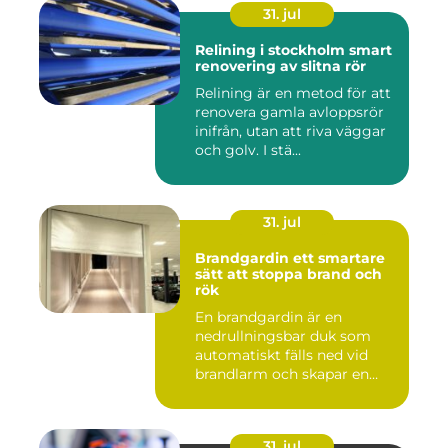
31. jul
Relining i stockholm smart
renovering av slitna rör
Relining är en metod för att
renovera gamla avloppsrör
inifrån, utan att riva väggar
och golv. I stä...
31. jul
Brandgardin ett smartare
sätt att stoppa brand och
rök
En brandgardin är en
nedrullningsbar duk som
automatiskt fälls ned vid
brandlarm och skapar en
barri...
31. jul