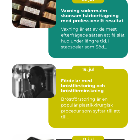
Vaxning södermalm
skonsam hårborttagning
med professionellt resultat
Vaxning är ett av de mest
efterfrågade sätten att få slät
hud under längre tid. I
stadsdelar som Söd...
19. jul
Fördelar med
bröstförstoring och
bröstförminskning
Bröstförstoring är en
populär plastikkirurgisk
procedur som syftar till att
till...
11. jul