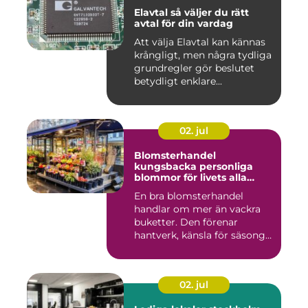
Elavtal så väljer du rätt
avtal för din vardag
Att välja Elavtal kan kännas
krångligt, men några tydliga
grundregler gör beslutet
betydligt enklare...
02. jul
Blomsterhandel
kungsbacka personliga
blommor för livets alla
stunder
En bra blomsterhandel
handlar om mer än vackra
buketter. Den förenar
hantverk, känsla för säsong
och...
02. jul