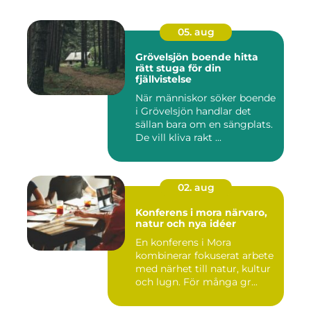
05. aug
Grövelsjön boende hitta
rätt stuga för din
fjällvistelse
När människor söker boende
i Grövelsjön handlar det
sällan bara om en sängplats.
De vill kliva rakt ...
02. aug
Konferens i mora närvaro,
natur och nya idéer
En konferens i Mora
kombinerar fokuserat arbete
med närhet till natur, kultur
och lugn. För många gr...