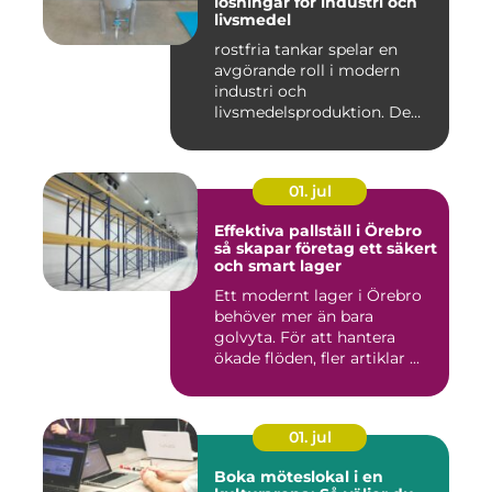
lösningar för industri och
livsmedel
rostfria tankar spelar en
avgörande roll i modern
industri och
livsmedelsproduktion. De
används för ...
01. jul
Effektiva pallställ i Örebro
så skapar företag ett säkert
och smart lager
Ett modernt lager i Örebro
behöver mer än bara
golvyta. För att hantera
ökade flöden, fler artiklar ...
01. jul
Boka möteslokal i en