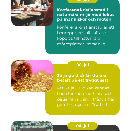
Konferens kristianstad i
naturnära miljö med fokus
på människor och möten
konferens kristianstad är ett
begrepp som allt oftare
kopplas till naturnära
mötesplatser, personlig...
08. jul
Sälja guld så får du bra
betalt på ett tryggt sätt
Att Sälja Guld kan kännas
både lockande och osäkert
på samma gång. Många har
gamla smycken, ärvda ri...
04. jul