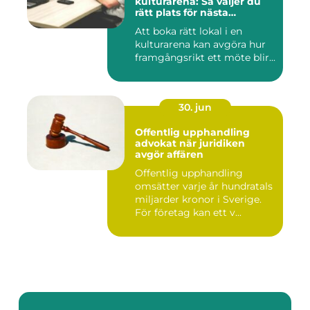
kulturarena: Så väljer du
rätt plats för nästa
konferens
Att boka rätt lokal i en
kulturarena kan avgöra hur
framgångsrikt ett möte blir...
30. jun
Offentlig upphandling
advokat när juridiken
avgör affären
Offentlig upphandling
omsätter varje år hundratals
miljarder kronor i Sverige.
För företag kan ett v...