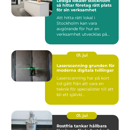
Lediga lokaler stockholm
så hittar företag rätt plats
för sin verksamhet
Att hitta rätt lokal i
Stockholm kan vara
avgörande för hur en
verksamhet utvecklas på
sikt. Den som...
01. jul
Laserscanning grunden för
moderna digitala tvillingar
Laserscanning har på kort
tid gått från att vara en
teknik för specialister till att
bli ett självkl...
01. jul
Rostfria tankar hållbara