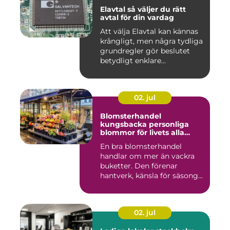
Elavtal så väljer du rätt
avtal för din vardag
Att välja Elavtal kan kännas
krångligt, men några tydliga
grundregler gör beslutet
betydligt enklare...
02. jul
Blomsterhandel
kungsbacka personliga
blommor för livets alla
stunder
En bra blomsterhandel
handlar om mer än vackra
buketter. Den förenar
hantverk, känsla för säsong
och...
02. jul