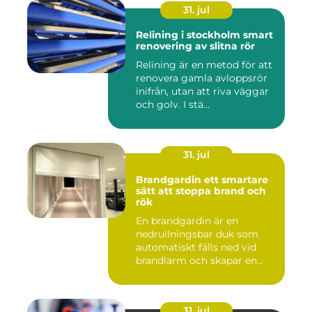
31. jul
Relining i stockholm smart
renovering av slitna rör
Relining är en metod för att
renovera gamla avloppsrör
inifrån, utan att riva väggar
och golv. I stä...
31. jul
Brandgardin ett smartare
sätt att stoppa brand och
rök
En brandgardin är en
nedrullningsbar duk som
automatiskt fälls ned vid
brandlarm och skapar en
barri...
31. jul