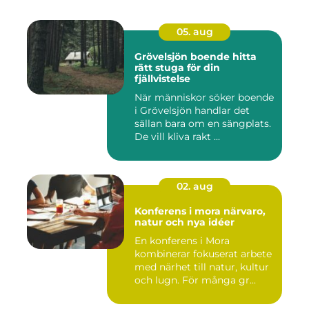
05. aug
Grövelsjön boende hitta
rätt stuga för din
fjällvistelse
När människor söker boende
i Grövelsjön handlar det
sällan bara om en sängplats.
De vill kliva rakt ...
02. aug
Konferens i mora närvaro,
natur och nya idéer
En konferens i Mora
kombinerar fokuserat arbete
med närhet till natur, kultur
och lugn. För många gr...