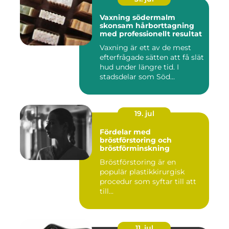
Vaxning södermalm
skonsam hårborttagning
med professionellt resultat
Vaxning är ett av de mest
efterfrågade sätten att få slät
hud under längre tid. I
stadsdelar som Söd...
19. jul
Fördelar med
bröstförstoring och
bröstförminskning
Bröstförstoring är en
populär plastikkirurgisk
procedur som syftar till att
till...
11. jul