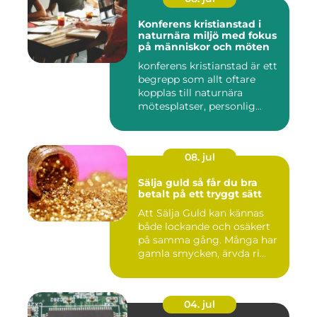
Konferens kristianstad i
naturnära miljö med fokus
på människor och möten
konferens kristianstad är ett
begrepp som allt oftare
kopplas till naturnära
mötesplatser, personlig...
08. jul
Sälja guld så får du bra
betalt på ett tryggt sätt
Att Sälja Guld kan kännas
både lockande och osäkert
på samma gång. Många har
gamla smycken, ärvda ri...
04. jul