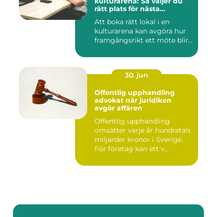
kulturarena: Så väljer du
rätt plats för nästa
konferens
Att boka rätt lokal i en
kulturarena kan avgöra hur
framgångsrikt ett möte blir...
30. jun
Offentlig upphandling
advokat när juridiken
avgör affären
Offentlig upphandling
omsätter varje år hundratals
miljarder kronor i Sverige.
För företag kan ett v...