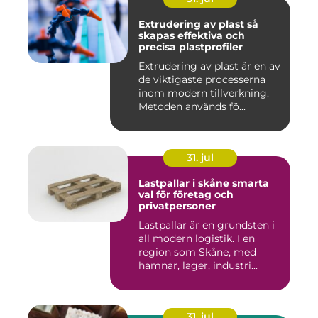
Extrudering av plast så
skapas effektiva och
precisa plastprofiler
Extrudering av plast är en av
de viktigaste processerna
inom modern tillverkning.
Metoden används fö...
31. jul
Lastpallar i skåne smarta
val för företag och
privatpersoner
Lastpallar är en grundsten i
all modern logistik. I en
region som Skåne, med
hamnar, lager, industri...
31. jul