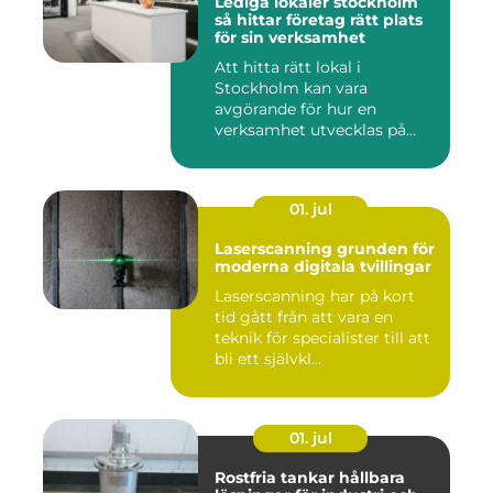
Lediga lokaler stockholm
så hittar företag rätt plats
för sin verksamhet
Att hitta rätt lokal i
Stockholm kan vara
avgörande för hur en
verksamhet utvecklas på
sikt. Den som...
01. jul
Laserscanning grunden för
moderna digitala tvillingar
Laserscanning har på kort
tid gått från att vara en
teknik för specialister till att
bli ett självkl...
01. jul
Rostfria tankar hållbara