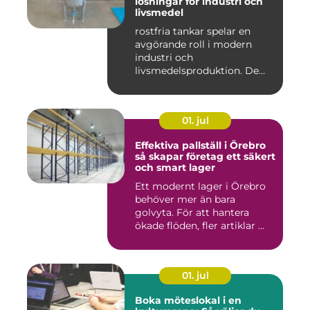
lösningar för industri och
livsmedel
rostfria tankar spelar en
avgörande roll i modern
industri och
livsmedelsproduktion. De
används för ...
01. jul
Effektiva pallställ i Örebro
så skapar företag ett säkert
och smart lager
Ett modernt lager i Örebro
behöver mer än bara
golvyta. För att hantera
ökade flöden, fler artiklar ...
01. jul
Boka möteslokal i en