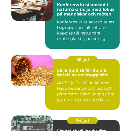
Konferens kristianstad i
naturnära miljö med fokus
på människor och möten
konferens kristianstad är ett
begrepp som allt oftare
kopplas till naturnära
mötesplatser, personlig...
08. jul
Sälja guld så får du bra
betalt på ett tryggt sätt
Att Sälja Guld kan kännas
både lockande och osäkert
på samma gång. Många har
gamla smycken, ärvda ri...
04. jul