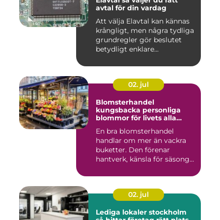
Elavtal så väljer du rätt
avtal för din vardag
Att välja Elavtal kan kännas
krångligt, men några tydliga
grundregler gör beslutet
betydligt enklare...
02. jul
Blomsterhandel
kungsbacka personliga
blommor för livets alla
stunder
En bra blomsterhandel
handlar om mer än vackra
buketter. Den förenar
hantverk, känsla för säsong
och...
02. jul
Lediga lokaler stockholm