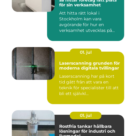
så hittar företag rätt plats
för sin verksamhet
Att hitta rätt lokal i
Stockholm kan vara
avgörande för hur en
verksamhet utvecklas på
sikt. Den som...
01. jul
Laserscanning grunden för
moderna digitala tvillingar
Laserscanning har på kort
tid gått från att vara en
teknik för specialister till att
bli ett självkl...
01. jul
Rostfria tankar hållbara
lösningar för industri och