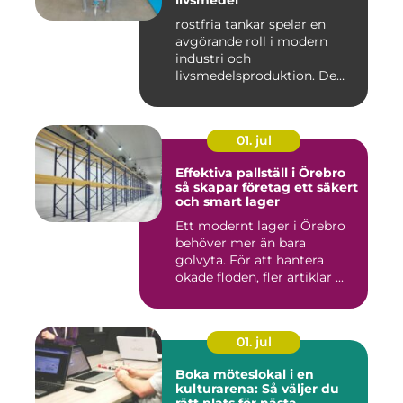
livsmedel
rostfria tankar spelar en
avgörande roll i modern
industri och
livsmedelsproduktion. De
används för ...
01. jul
Effektiva pallställ i Örebro
så skapar företag ett säkert
och smart lager
Ett modernt lager i Örebro
behöver mer än bara
golvyta. För att hantera
ökade flöden, fler artiklar ...
01. jul
Boka möteslokal i en
kulturarena: Så väljer du