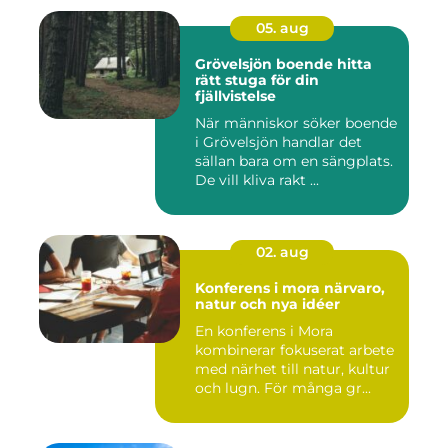
05. aug
Grövelsjön boende hitta
rätt stuga för din
fjällvistelse
När människor söker boende
i Grövelsjön handlar det
sällan bara om en sängplats.
De vill kliva rakt ...
02. aug
Konferens i mora närvaro,
natur och nya idéer
En konferens i Mora
kombinerar fokuserat arbete
med närhet till natur, kultur
och lugn. För många gr...