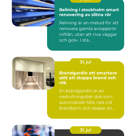
Relining i stockholm smart
renovering av slitna rör
Relining är en metod för att
renovera gamla avloppsrör
inifrån, utan att riva väggar
och golv. I stä...
31. jul
Brandgardin ett smartare
sätt att stoppa brand och
rök
En brandgardin är en
nedrullningsbar duk som
automatiskt fälls ned vid
brandlarm och skapar en
barri...
31. jul