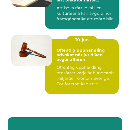
rätt plats för nästa
konferens
Att boka rätt lokal i en
kulturarena kan avgöra hur
framgångsrikt ett möte blir...
30. jun
Offentlig upphandling
advokat när juridiken
avgör affären
Offentlig upphandling
omsätter varje år hundratals
miljarder kronor i Sverige.
För företag kan ett v...