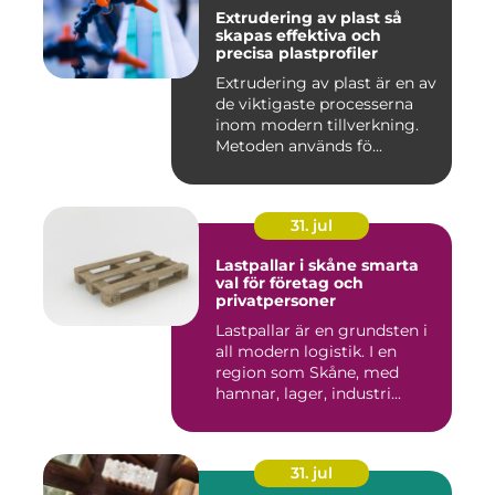
Extrudering av plast så
skapas effektiva och
precisa plastprofiler
Extrudering av plast är en av
de viktigaste processerna
inom modern tillverkning.
Metoden används fö...
31. jul
Lastpallar i skåne smarta
val för företag och
privatpersoner
Lastpallar är en grundsten i
all modern logistik. I en
region som Skåne, med
hamnar, lager, industri...
31. jul