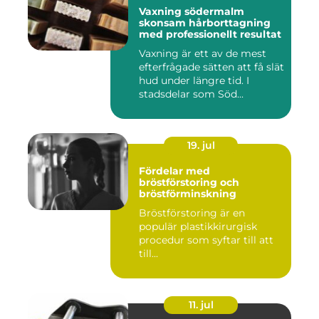
Vaxning södermalm
skonsam hårborttagning
med professionellt resultat
Vaxning är ett av de mest
efterfrågade sätten att få slät
hud under längre tid. I
stadsdelar som Söd...
19. jul
Fördelar med
bröstförstoring och
bröstförminskning
Bröstförstoring är en
populär plastikkirurgisk
procedur som syftar till att
till...
11. jul