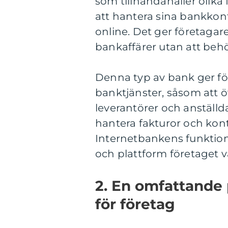
som tillhandahåller olika 
att hantera sina bankkon
online. Det ger företagar
bankaffärer utan att behö
Denna typ av bank ger för
banktjänster, såsom att ö
leverantörer och anställd
hantera fakturor och ko
Internetbankens funktion
och plattform företaget v
2. En omfattande
för företag