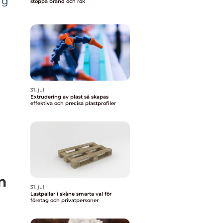
ag
stoppa brand och rök
31. jul
Extrudering av plast så skapas
effektiva och precisa plastprofiler
n
31. jul
Lastpallar i skåne smarta val för
företag och privatpersoner