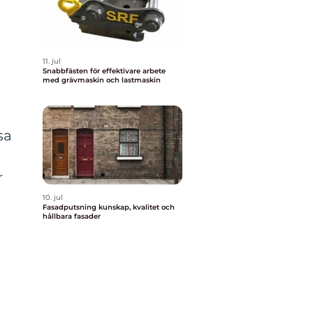
11. jul
Snabbfästen för effektivare arbete
med grävmaskin och lastmaskin
sa
r
10. jul
Fasadputsning kunskap, kvalitet och
hållbara fasader
n