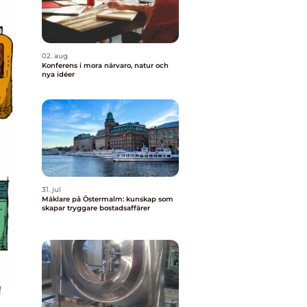
02. aug
Konferens i mora närvaro, natur och
nya idéer
31. jul
Mäklare på Östermalm: kunskap som
skapar tryggare bostadsaffärer