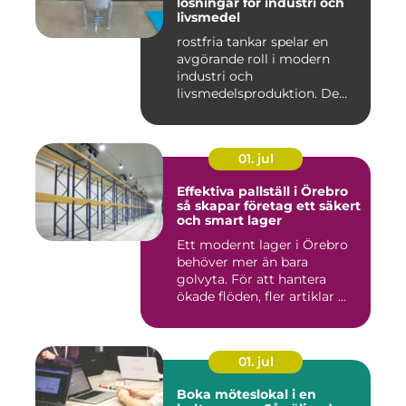
lösningar för industri och
livsmedel
rostfria tankar spelar en
avgörande roll i modern
industri och
livsmedelsproduktion. De
används för ...
01. jul
Effektiva pallställ i Örebro
så skapar företag ett säkert
och smart lager
Ett modernt lager i Örebro
behöver mer än bara
golvyta. För att hantera
ökade flöden, fler artiklar ...
01. jul
Boka möteslokal i en