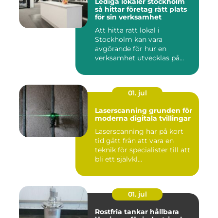
Lediga lokaler stockholm
så hittar företag rätt plats
för sin verksamhet
Att hitta rätt lokal i
Stockholm kan vara
avgörande för hur en
verksamhet utvecklas på
sikt. Den som...
01. jul
Laserscanning grunden för
moderna digitala tvillingar
Laserscanning har på kort
tid gått från att vara en
teknik för specialister till att
bli ett självkl...
01. jul
Rostfria tankar hållbara