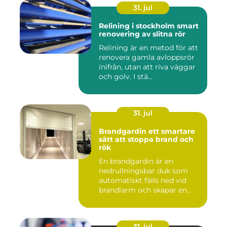
31. jul
Relining i stockholm smart
renovering av slitna rör
Relining är en metod för att
renovera gamla avloppsrör
inifrån, utan att riva väggar
och golv. I stä...
31. jul
Brandgardin ett smartare
sätt att stoppa brand och
rök
En brandgardin är en
nedrullningsbar duk som
automatiskt fälls ned vid
brandlarm och skapar en
barri...
31. jul