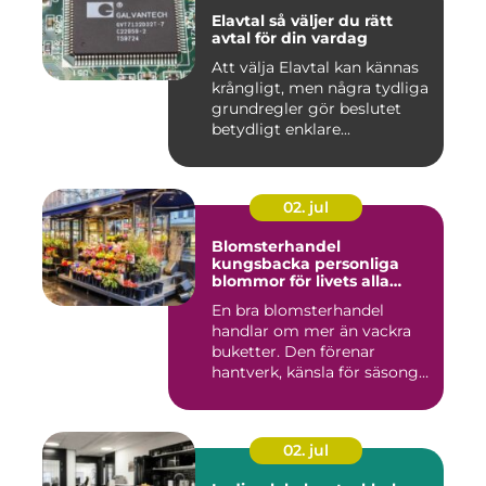
Elavtal så väljer du rätt
avtal för din vardag
Att välja Elavtal kan kännas
krångligt, men några tydliga
grundregler gör beslutet
betydligt enklare...
02. jul
Blomsterhandel
kungsbacka personliga
blommor för livets alla
stunder
En bra blomsterhandel
handlar om mer än vackra
buketter. Den förenar
hantverk, känsla för säsong
och...
02. jul