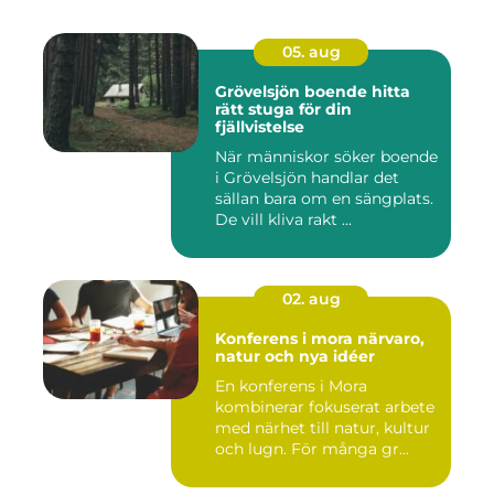
05. aug
Grövelsjön boende hitta
rätt stuga för din
fjällvistelse
När människor söker boende
i Grövelsjön handlar det
sällan bara om en sängplats.
De vill kliva rakt ...
02. aug
Konferens i mora närvaro,
natur och nya idéer
En konferens i Mora
kombinerar fokuserat arbete
med närhet till natur, kultur
och lugn. För många gr...