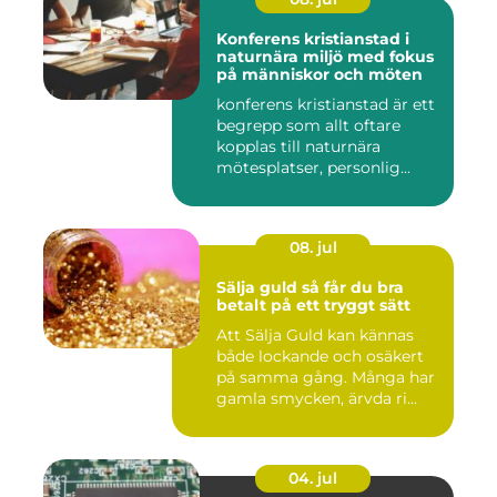
Konferens kristianstad i
naturnära miljö med fokus
på människor och möten
konferens kristianstad är ett
begrepp som allt oftare
kopplas till naturnära
mötesplatser, personlig...
08. jul
Sälja guld så får du bra
betalt på ett tryggt sätt
Att Sälja Guld kan kännas
både lockande och osäkert
på samma gång. Många har
gamla smycken, ärvda ri...
04. jul