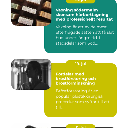
Vaxning södermalm
skonsam hårborttagning
med professionellt resultat
Vaxning är ett av de mest
efterfrågade sätten att få slät
hud under längre tid. I
stadsdelar som Söd...
19. jul
Fördelar med
bröstförstoring och
bröstförminskning
Bröstförstoring är en
populär plastikkirurgisk
procedur som syftar till att
till...
11. jul