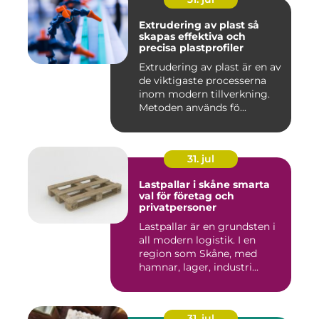
Extrudering av plast så
skapas effektiva och
precisa plastprofiler
Extrudering av plast är en av
de viktigaste processerna
inom modern tillverkning.
Metoden används fö...
31. jul
Lastpallar i skåne smarta
val för företag och
privatpersoner
Lastpallar är en grundsten i
all modern logistik. I en
region som Skåne, med
hamnar, lager, industri...
31. jul