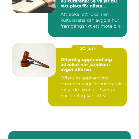
kulturarena: Så väljer du
rätt plats för nästa
konferens
Att boka rätt lokal i en
kulturarena kan avgöra hur
framgångsrikt ett möte blir...
30. jun
Offentlig upphandling
advokat när juridiken
avgör affären
Offentlig upphandling
omsätter varje år hundratals
miljarder kronor i Sverige.
För företag kan ett v...