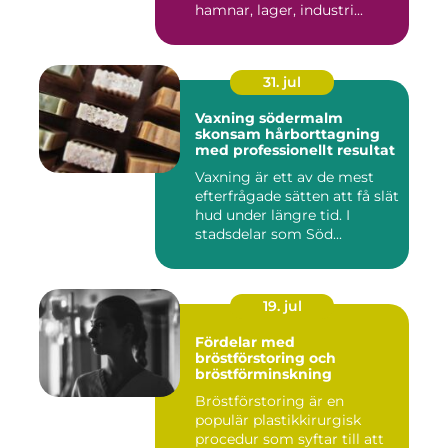
hamnar, lager, industri...
31. jul
Vaxning södermalm
skonsam hårborttagning
med professionellt resultat
Vaxning är ett av de mest
efterfrågade sätten att få slät
hud under längre tid. I
stadsdelar som Söd...
19. jul
Fördelar med
bröstförstoring och
bröstförminskning
Bröstförstoring är en
populär plastikkirurgisk
procedur som syftar till att