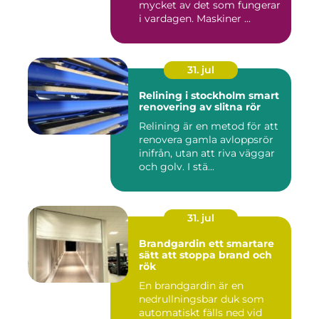
mycket av det som fungerar
i vardagen. Maskiner ...
31. jul
Relining i stockholm smart
renovering av slitna rör
Relining är en metod för att
renovera gamla avloppsrör
inifrån, utan att riva väggar
och golv. I stä...
31. jul
Brandgardin ett smartare
sätt att stoppa brand och
rök
En brandgardin är en
nedrullningsbar duk som
automatiskt fälls ned vid