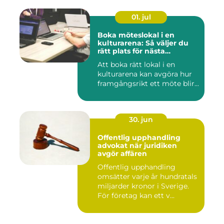
01. jul
Boka möteslokal i en
kulturarena: Så väljer du
rätt plats för nästa
konferens
Att boka rätt lokal i en
kulturarena kan avgöra hur
framgångsrikt ett möte blir...
30. jun
Offentlig upphandling
advokat när juridiken
avgör affären
Offentlig upphandling
omsätter varje år hundratals
miljarder kronor i Sverige.
För företag kan ett v...