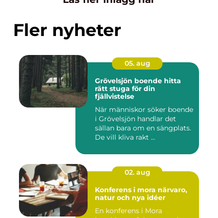
Fler nyheter
05. aug
Grövelsjön boende hitta
rätt stuga för din
fjällvistelse
När människor söker boende
i Grövelsjön handlar det
sällan bara om en sängplats.
De vill kliva rakt ...
02. aug
Konferens i mora närvaro,
natur och nya idéer
En konferens i Mora