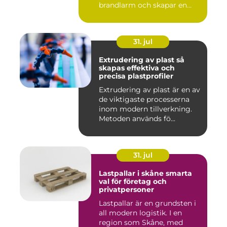
brandlarm och skapar en
barri...
31. jul
Extrudering av plast så
skapas effektiva och
precisa plastprofiler
Extrudering av plast är en av
de viktigaste processerna
inom modern tillverkning.
Metoden används fö...
31. jul
Lastpallar i skåne smarta
val för företag och
privatpersoner
Lastpallar är en grundsten i
all modern logistik. I en
region som Skåne, med