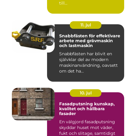
till...
11. jul
Snabbfästen för effektivare
arbete med grävmaskin
och lastmaskin
Snabbfästen har blivit en
självklar del av modern
maskinanvändning, oavsett
om det ha...
10. jul
Fasadputsning kunskap,
kvalitet och hållbara
fasader
En välgjord fasadputsning
skyddar huset mot väder,
fukt och slitage, samtidigt