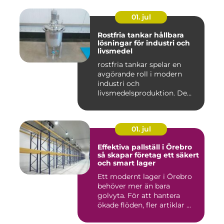
01. jul
Rostfria tankar hållbara
lösningar för industri och
livsmedel
rostfria tankar spelar en
avgörande roll i modern
industri och
livsmedelsproduktion. De
används för ...
01. jul
Effektiva pallställ i Örebro
så skapar företag ett säkert
och smart lager
Ett modernt lager i Örebro
behöver mer än bara
golvyta. För att hantera
ökade flöden, fler artiklar ...