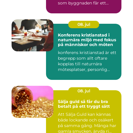
som byggnaden får ett...
08. jul
Konferens kristianstad i
naturnära miljö med fokus
på människor och möten
konferens kristianstad är ett
begrepp som allt oftare
kopplas till naturnära
mötesplatser, personlig...
08. jul
Sälja guld så får du bra
betalt på ett tryggt sätt
Att Sälja Guld kan kännas
både lockande och osäkert
på samma gång. Många har
gamla smycken, ärvda ri...