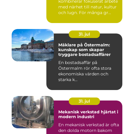
kombinerar fokuserat arbete
med närhet till natur, kultur
och lugn. För många gr...
31. jul
Mäklare på Östermalm:
kunskap som skapar
tryggare bostadsaffärer
En bostadsaffär på
Östermalm rör ofta stora
ekonomiska värden och
starka k...
31. jul
Mekanisk verkstad hjärtat i
modern industri
En mekanisk verkstad är ofta
den dolda motorn bakom