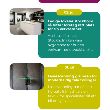
02. jul
Lediga lokaler stockholm
så hittar företag rätt plats
för sin verksamhet
Att hitta rätt lokal i
Stockholm kan vara
avgörande för hur en
verksamhet utvecklas på
sikt. Den som...
01. jul
Laserscanning grunden för
moderna digitala tvillingar
Laserscanning har på kort
tid gått från att vara en
teknik för specialister till att
bli ett självkl...