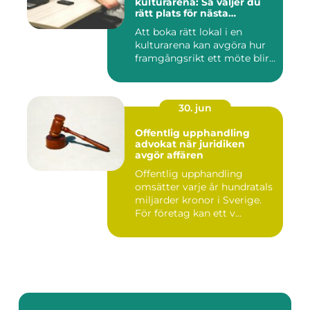
kulturarena: Så väljer du
rätt plats för nästa
konferens
Att boka rätt lokal i en
kulturarena kan avgöra hur
framgångsrikt ett möte blir...
30. jun
Offentlig upphandling
advokat när juridiken
avgör affären
Offentlig upphandling
omsätter varje år hundratals
miljarder kronor i Sverige.
För företag kan ett v...