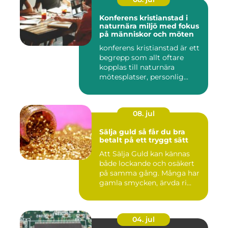
Konferens kristianstad i
naturnära miljö med fokus
på människor och möten
konferens kristianstad är ett
begrepp som allt oftare
kopplas till naturnära
mötesplatser, personlig...
08. jul
Sälja guld så får du bra
betalt på ett tryggt sätt
Att Sälja Guld kan kännas
både lockande och osäkert
på samma gång. Många har
gamla smycken, ärvda ri...
04. jul