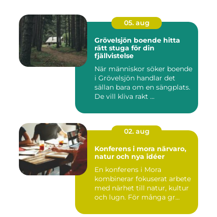
05. aug
Grövelsjön boende hitta
rätt stuga för din
fjällvistelse
När människor söker boende
i Grövelsjön handlar det
sällan bara om en sängplats.
De vill kliva rakt ...
02. aug
Konferens i mora närvaro,
natur och nya idéer
En konferens i Mora
kombinerar fokuserat arbete
med närhet till natur, kultur
och lugn. För många gr...