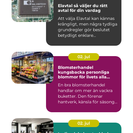
Elavtal så väljer du rätt
avtal för din vardag
Att välja Elavtal kan kännas
krångligt, men några tydliga
grundregler gör beslutet
betydligt enklare...
02. jul
Blomsterhandel
kungsbacka personliga
blommor för livets alla
stunder
En bra blomsterhandel
handlar om mer än vackra
buketter. Den förenar
hantverk, känsla för säsong
och...
02. jul