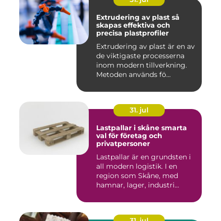
Extrudering av plast så
skapas effektiva och
precisa plastprofiler
Extrudering av plast är en av
de viktigaste processerna
inom modern tillverkning.
Metoden används fö...
31. jul
Lastpallar i skåne smarta
val för företag och
privatpersoner
Lastpallar är en grundsten i
all modern logistik. I en
region som Skåne, med
hamnar, lager, industri...
31. jul