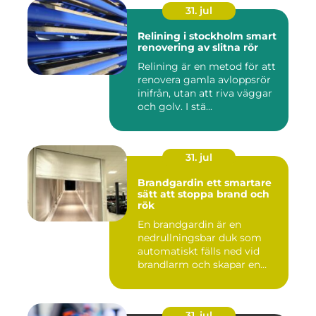
31. jul
Relining i stockholm smart
renovering av slitna rör
Relining är en metod för att
renovera gamla avloppsrör
inifrån, utan att riva väggar
och golv. I stä...
31. jul
Brandgardin ett smartare
sätt att stoppa brand och
rök
En brandgardin är en
nedrullningsbar duk som
automatiskt fälls ned vid
brandlarm och skapar en
barri...
31. jul