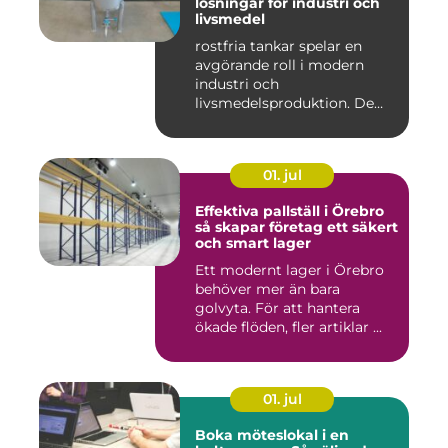
lösningar för industri och
livsmedel
rostfria tankar spelar en
avgörande roll i modern
industri och
livsmedelsproduktion. De
används för ...
01. jul
Effektiva pallställ i Örebro
så skapar företag ett säkert
och smart lager
Ett modernt lager i Örebro
behöver mer än bara
golvyta. För att hantera
ökade flöden, fler artiklar ...
01. jul
Boka möteslokal i en