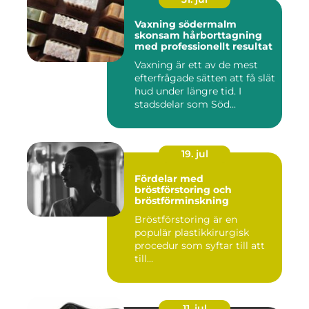
Vaxning södermalm
skonsam hårborttagning
med professionellt resultat
Vaxning är ett av de mest
efterfrågade sätten att få slät
hud under längre tid. I
stadsdelar som Söd...
19. jul
Fördelar med
bröstförstoring och
bröstförminskning
Bröstförstoring är en
populär plastikkirurgisk
procedur som syftar till att
till...
11. jul