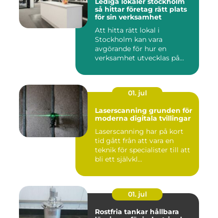
Lediga lokaler stockholm
så hittar företag rätt plats
för sin verksamhet
Att hitta rätt lokal i
Stockholm kan vara
avgörande för hur en
verksamhet utvecklas på
sikt. Den som...
01. jul
Laserscanning grunden för
moderna digitala tvillingar
Laserscanning har på kort
tid gått från att vara en
teknik för specialister till att
bli ett självkl...
01. jul
Rostfria tankar hållbara