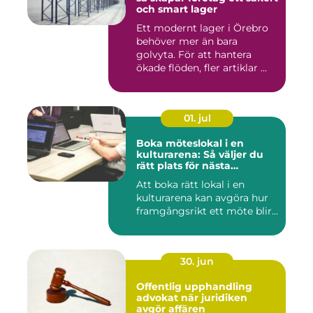
och smart lager
Ett modernt lager i Örebro
behöver mer än bara
golvyta. För att hantera
ökade flöden, fler artiklar ...
01. jul
Boka möteslokal i en
kulturarena: Så väljer du
rätt plats för nästa
konferens
Att boka rätt lokal i en
kulturarena kan avgöra hur
framgångsrikt ett möte blir...
30. jun
Offentlig upphandling
advokat när juridiken
avgör affären