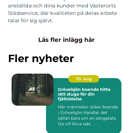
anställda och dina kunder med Västerorts
Städservice, där kvaliteten på deras arbete
talar för sig självt.
Läs fler inlägg här
Fler nyheter
05. aug
Grövelsjön boende hitta
rätt stuga för din
fjällvistelse
När människor söker boende
i Grövelsjön handlar det
sällan bara om en sängplats.
De vill kliva rakt ...