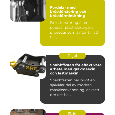
Fördelar med
bröstförstoring och
bröstförminskning
Bröstförstoring är en
populär plastikkirurgisk
procedur som syftar till att
till...
11. jul
Snabbfästen för effektivare
arbete med grävmaskin
och lastmaskin
Snabbfästen har blivit en
självklar del av modern
maskinanvändning, oavsett
om det ha...
10. jul