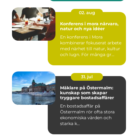
02. aug
Konferens i mora närvaro,
natur och nya idéer
En konferens i Mora
kombinerar fokuserat arbete
med närhet till natur, kultur
och lugn. För många gr...
31. jul
Mäklare på Östermalm:
kunskap som skapar
tryggare bostadsaffärer
En bostadsaffär på
Östermalm rör ofta stora
ekonomiska värden och
starka k...