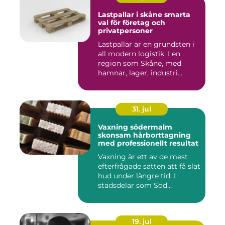
Lastpallar i skåne smarta
val för företag och
privatpersoner
Lastpallar är en grundsten i
all modern logistik. I en
region som Skåne, med
hamnar, lager, industri...
31. jul
Vaxning södermalm
skonsam hårborttagning
med professionellt resultat
Vaxning är ett av de mest
efterfrågade sätten att få slät
hud under längre tid. I
stadsdelar som Söd...
19. jul