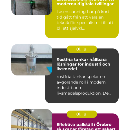
moderna digitala tvillingar
Laserscanning har på kort
tid gått från att vara en
teknik för specialister till att
bli ett självkl...
01. jul
Rostfria tankar hållbara
lösningar för industri och
livsmedel
rostfria tankar spelar en
avgörande roll i modern
industri och
livsmedelsproduktion. De
används för ...
01. jul
Effektiva pallställ i Örebro
så skapar företag ett säkert