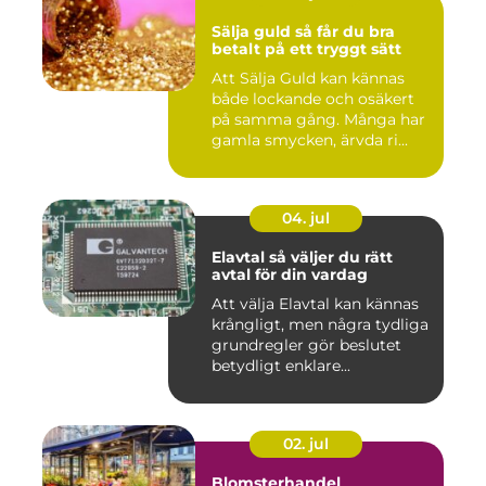
Sälja guld så får du bra
betalt på ett tryggt sätt
Att Sälja Guld kan kännas
både lockande och osäkert
på samma gång. Många har
gamla smycken, ärvda ri...
04. jul
Elavtal så väljer du rätt
avtal för din vardag
Att välja Elavtal kan kännas
krångligt, men några tydliga
grundregler gör beslutet
betydligt enklare...
02. jul
Blomsterhandel