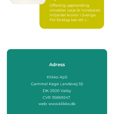
Offentlig upphandling
omsätter varje år hundratals
miljarder kronor i Sverige.
För företag kan ett v...
Adress
web:
www.klikko.dk