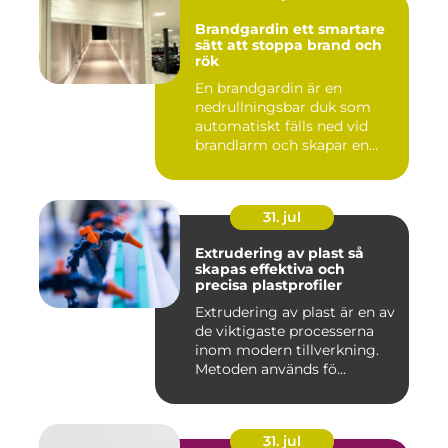
Brandgardin ett smartare
sätt att stoppa brand och
rök
En brandgardin är en
nedrullningsbar duk som
automatiskt fälls ned vid
brandlarm och skapar en
barri...
31. jul
Extrudering av plast så
skapas effektiva och
precisa plastprofiler
Extrudering av plast är en av
de viktigaste processerna
inom modern tillverkning.
Metoden används fö...
31. jul