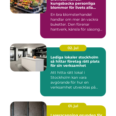
kungsbacka personliga
blommor för livets alla
stunder
En bra blomsterhandel
handlar om mer än vackra
buketter. Den förenar
hantverk, känsla för säsong
och...
02. jul
Lediga lokaler stockholm
så hittar företag rätt plats
för sin verksamhet
Att hitta rätt lokal i
Stockholm kan vara
avgörande för hur en
verksamhet utvecklas på
sikt. Den som...
01. jul
Laserscanning grunden för