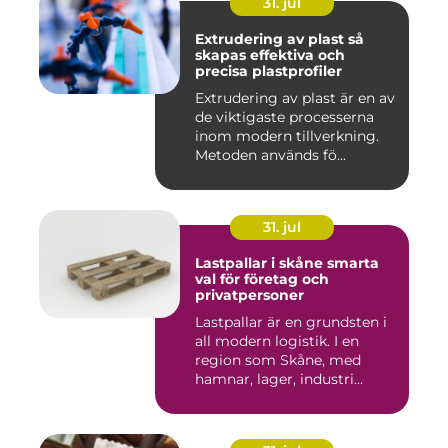
31. jul
Extrudering av plast så
skapas effektiva och
precisa plastprofiler
Extrudering av plast är en av
de viktigaste processerna
inom modern tillverkning.
Metoden används fö...
31. jul
Lastpallar i skåne smarta
val för företag och
privatpersoner
Lastpallar är en grundsten i
all modern logistik. I en
region som Skåne, med
hamnar, lager, industri...