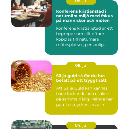
08. jul
Konferens kristianstad i
naturnära miljö med fokus
på människor och möten
konferens kristianstad är ett
begrepp som allt oftare
kopplas till naturnära
mötesplatser, personlig...
08. jul
Sälja guld så får du bra
betalt på ett tryggt sätt
Att Sälja Guld kan kännas
både lockande och osäkert
på samma gång. Många har
gamla smycken, ärvda ri...
04. jul