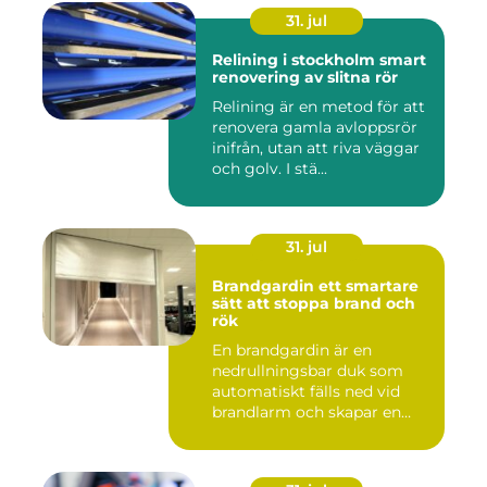
31. jul
Relining i stockholm smart
renovering av slitna rör
Relining är en metod för att
renovera gamla avloppsrör
inifrån, utan att riva väggar
och golv. I stä...
31. jul
Brandgardin ett smartare
sätt att stoppa brand och
rök
En brandgardin är en
nedrullningsbar duk som
automatiskt fälls ned vid
brandlarm och skapar en
barri...