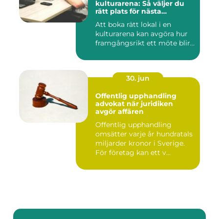
kulturarena: Så väljer du
rätt plats för nästa
konferens
Att boka rätt lokal i en
kulturarena kan avgöra hur
framgångsrikt ett möte blir...
30. jun
Offentlig upphandling
advokat när juridiken
avgör affären
Offentlig upphandling
omsätter varje år hundratals
miljarder kronor i Sverige.
För företag kan ett v...