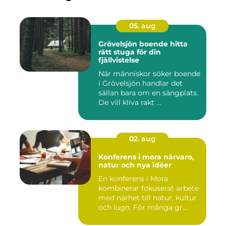
05. aug
Grövelsjön boende hitta
rätt stuga för din
fjällvistelse
När människor söker boende
i Grövelsjön handlar det
sällan bara om en sängplats.
De vill kliva rakt ...
02. aug
Konferens i mora närvaro,
natur och nya idéer
En konferens i Mora
kombinerar fokuserat arbete
med närhet till natur, kultur
och lugn. För många gr...