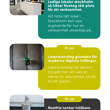
Lediga lokaler stockholm
så hittar företag rätt plats
för sin verksamhet
Att hitta rätt lokal i
Stockholm kan vara
avgörande för hur en
verksamhet utvecklas på
sikt. Den som...
01. jul
Laserscanning grunden för
moderna digitala tvillingar
Laserscanning har på kort
tid gått från att vara en
teknik för specialister till att
bli ett självkl...
01. jul
Rostfria tankar hållbara