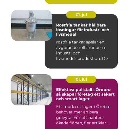
01. jul
Rostfria tankar hållbara
lösningar för industri och
livsmedel
rostfria tankar spelar en
avgörande roll i modern
industri och
livsmedelsproduktion. De
används för ...
01. jul
Effektiva pallställ i Örebro
så skapar företag ett säkert
och smart lager
Ett modernt lager i Örebro
behöver mer än bara
golvyta. För att hantera
ökade flöden, fler artiklar ...