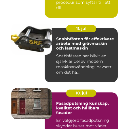
procedur som syftar till att
till...
11. jul
Snabbfästen för effektivare
arbete med grävmaskin
och lastmaskin
Snabbfästen har blivit en
självklar del av modern
maskinanvändning, oavsett
om det ha...
10. jul
Fasadputsning kunskap,
kvalitet och hållbara
fasader
En välgjord fasadputsning
skyddar huset mot väder,