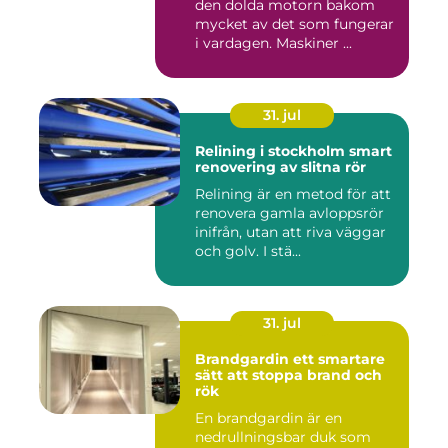
den dolda motorn bakom
mycket av det som fungerar
i vardagen. Maskiner ...
31. jul
Relining i stockholm smart
renovering av slitna rör
Relining är en metod för att
renovera gamla avloppsrör
inifrån, utan att riva väggar
och golv. I stä...
31. jul
Brandgardin ett smartare
sätt att stoppa brand och
rök
En brandgardin är en
nedrullningsbar duk som