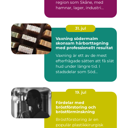
region som Skåne, med
hamnar, lager, industri...
31. jul
Vaxning södermalm
skonsam hårborttagning
med professionellt resultat
Vaxning är ett av de mest
efterfrågade sätten att få slät
hud under längre tid. I
stadsdelar som Söd...
19. jul
Fördelar med
bröstförstoring och
bröstförminskning
Bröstförstoring är en
populär plastikkirurgisk