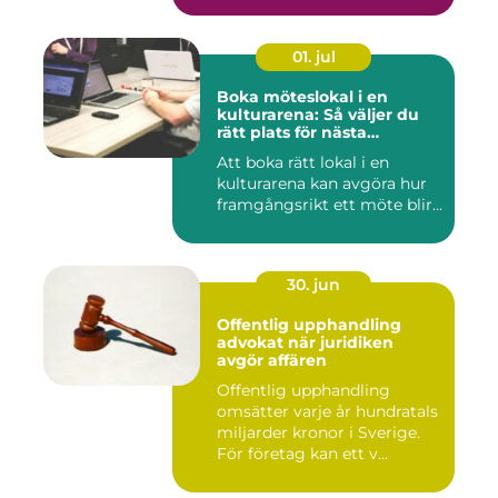
01. jul
Boka möteslokal i en
kulturarena: Så väljer du
rätt plats för nästa
konferens
Att boka rätt lokal i en
kulturarena kan avgöra hur
framgångsrikt ett möte blir...
30. jun
Offentlig upphandling
advokat när juridiken
avgör affären
Offentlig upphandling
omsätter varje år hundratals
miljarder kronor i Sverige.
För företag kan ett v...