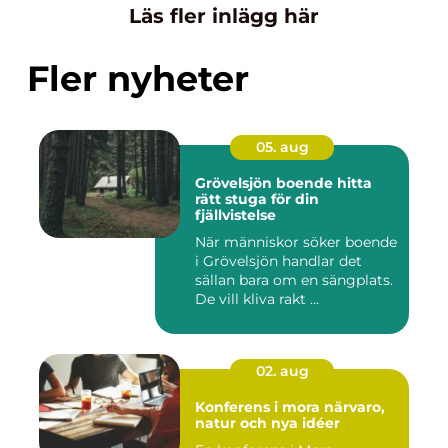
Läs fler inlägg här
Fler nyheter
05. aug
Grövelsjön boende hitta
rätt stuga för din
fjällvistelse
När människor söker boende
i Grövelsjön handlar det
sällan bara om en sängplats.
De vill kliva rakt ...
02. aug
Konferens i mora närvaro,
natur och nya idéer