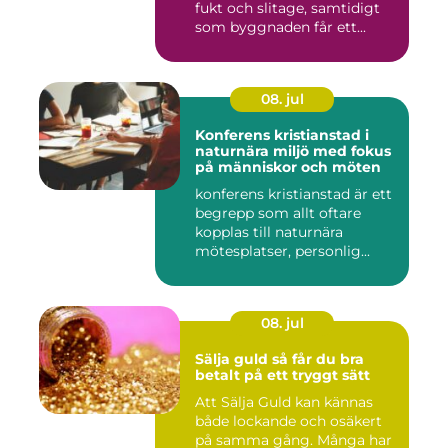
fukt och slitage, samtidigt
som byggnaden får ett...
08. jul
Konferens kristianstad i
naturnära miljö med fokus
på människor och möten
konferens kristianstad är ett
begrepp som allt oftare
kopplas till naturnära
mötesplatser, personlig...
08. jul
Sälja guld så får du bra
betalt på ett tryggt sätt
Att Sälja Guld kan kännas
både lockande och osäkert
på samma gång. Många har