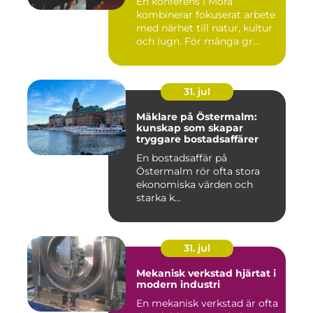
En konferens i Mora
kombinerar fokuserat arbete
med närhet till natur, kultur
och lugn. För många gr...
31. jul
Mäklare på Östermalm:
kunskap som skapar
tryggare bostadsaffärer
En bostadsaffär på
Östermalm rör ofta stora
ekonomiska värden och
starka k...
31. jul
Mekanisk verkstad hjärtat i
modern industri
En mekanisk verkstad är ofta