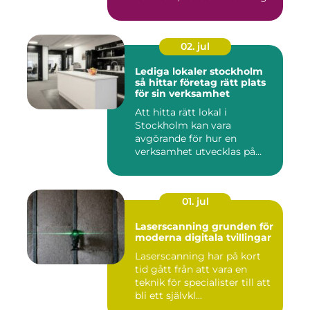
och...
02. jul
Lediga lokaler stockholm
så hittar företag rätt plats
för sin verksamhet
Att hitta rätt lokal i
Stockholm kan vara
avgörande för hur en
verksamhet utvecklas på
sikt. Den som...
01. jul
Laserscanning grunden för
moderna digitala tvillingar
Laserscanning har på kort
tid gått från att vara en
teknik för specialister till att
bli ett självkl...