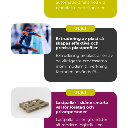
automatiskt fälls ned vid
brandlarm och skapar en
barri...
31. jul
Extrudering av plast så
skapas effektiva och
precisa plastprofiler
Extrudering av plast är en av
de viktigaste processerna
inom modern tillverkning.
Metoden används fö...
31. jul
Lastpallar i skåne smarta
val för företag och
privatpersoner
Lastpallar är en grundsten i
all modern logistik. I en