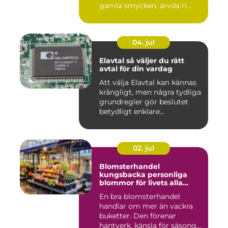
gamla smycken, ärvda ri...
04. jul
Elavtal så väljer du rätt
avtal för din vardag
Att välja Elavtal kan kännas
krångligt, men några tydliga
grundregler gör beslutet
betydligt enklare...
02. jul
Blomsterhandel
kungsbacka personliga
blommor för livets alla
stunder
En bra blomsterhandel
handlar om mer än vackra
buketter. Den förenar
hantverk, känsla för säsong