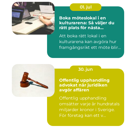
01. jul
Boka möteslokal i en
kulturarena: Så väljer du
rätt plats för nästa
konferens
Att boka rätt lokal i en
kulturarena kan avgöra hur
framgångsrikt ett möte blir...
30. jun
Offentlig upphandling
advokat när juridiken
avgör affären
Offentlig upphandling
omsätter varje år hundratals
miljarder kronor i Sverige.
För företag kan ett v...