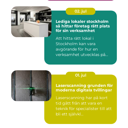
02. jul
Lediga lokaler stockholm
så hittar företag rätt plats
för sin verksamhet
Att hitta rätt lokal i
Stockholm kan vara
avgörande för hur en
verksamhet utvecklas på
sikt. Den som...
01. jul
Laserscanning grunden för
moderna digitala tvillingar
Laserscanning har på kort
tid gått från att vara en
teknik för specialister till att
bli ett självkl...