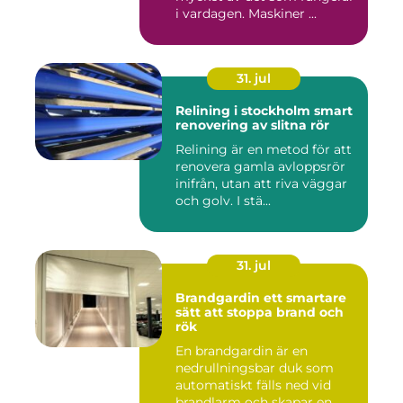
i vardagen. Maskiner ...
31. jul
Relining i stockholm smart
renovering av slitna rör
Relining är en metod för att
renovera gamla avloppsrör
inifrån, utan att riva väggar
och golv. I stä...
31. jul
Brandgardin ett smartare
sätt att stoppa brand och
rök
En brandgardin är en
nedrullningsbar duk som
automatiskt fälls ned vid
brandlarm och skapar en