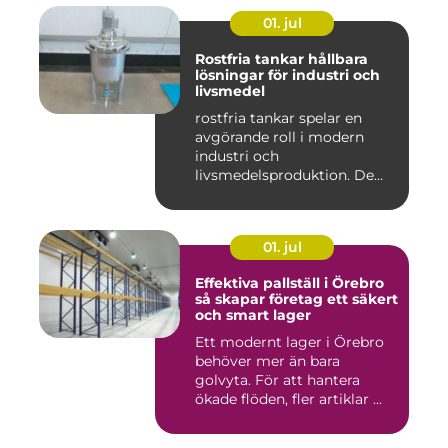
01. jul
Rostfria tankar hållbara
lösningar för industri och
livsmedel
rostfria tankar spelar en
avgörande roll i modern
industri och
livsmedelsproduktion. De
används för ...
01. jul
Effektiva pallställ i Örebro
så skapar företag ett säkert
och smart lager
Ett modernt lager i Örebro
behöver mer än bara
golvyta. För att hantera
ökade flöden, fler artiklar ...