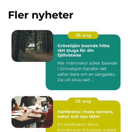
Fler nyheter
05. aug
Grövelsjön boende hitta
rätt stuga för din
fjällvistelse
När människor söker boende
i Grövelsjön handlar det
sällan bara om en sängplats.
De vill kliva rakt ...
02. aug
Konferens i mora närvaro,
natur och nya idéer
En konferens i Mora
kombinerar fokuserat arbete