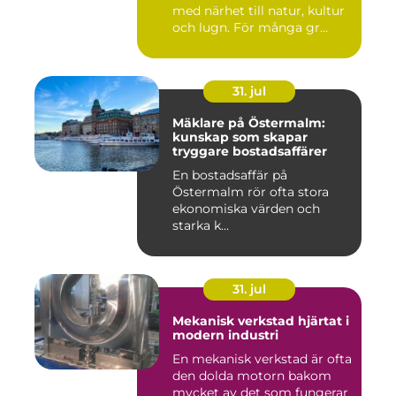
med närhet till natur, kultur
och lugn. För många gr...
31. jul
Mäklare på Östermalm:
kunskap som skapar
tryggare bostadsaffärer
En bostadsaffär på
Östermalm rör ofta stora
ekonomiska värden och
starka k...
31. jul
Mekanisk verkstad hjärtat i
modern industri
En mekanisk verkstad är ofta
den dolda motorn bakom
mycket av det som fungerar