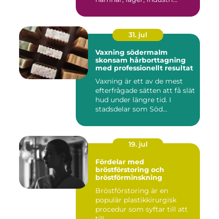
31. jul
Vaxning södermalm
skonsam hårborttagning
med professionellt resultat
Vaxning är ett av de mest
efterfrågade sätten att få slät
hud under längre tid. I
stadsdelar som Söd...
19. jul
Fördelar med
bröstförstoring och
bröstförminskning
Bröstförstoring är en
populär plastikkirurgisk
procedur som syftar till att
till...