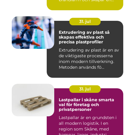
barri...
31. jul
Extrudering av plast så
skapas effektiva och
precisa plastprofiler
Extrudering av plast är en av
de viktigaste processerna
inom modern tillverkning.
Metoden används fö...
31. jul
Lastpallar i skåne smarta
val för företag och
privatpersoner
Lastpallar är en grundsten i
all modern logistik. I en
region som Skåne, med
hamnar, lager, industri...