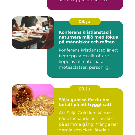
08. jul
Konferens kristianstad i
naturnära miljö med fokus
på människor och möten
konferens kristianstad är ett
begrepp som allt oftare
kopplas till naturnära
mötesplatser, personlig...
08. jul
Sälja guld så får du bra
betalt på ett tryggt sätt
Att Sälja Guld kan kännas
både lockande och osäkert
på samma gång. Många har
gamla smycken, ärvda ri...