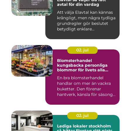
avtal för din vardag
Att välja Elavtal kan kännas
krångligt, men några tydliga
grundregler gör beslutet
betydligt enklare...
02. jul
Blomsterhandel
kungsbacka personliga
blommor för livets alla
stunder
En bra blomsterhandel
handlar om mer än vackra
buketter. Den förenar
hantverk, känsla för säsong
och...
02. jul
Lediga lokaler stockholm
så hittar företag rätt plats