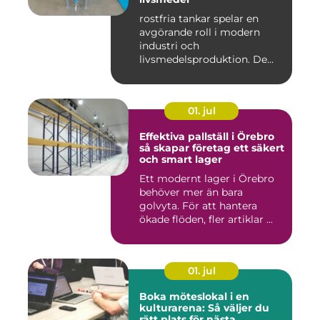
rostfria tankar spelar en
avgörande roll i modern
industri och
livsmedelsproduktion. De
används för ...
01. jul
Effektiva pallställ i Örebro
så skapar företag ett säkert
och smart lager
Ett modernt lager i Örebro
behöver mer än bara
golvyta. För att hantera
ökade flöden, fler artiklar ...
01. jul
Boka möteslokal i en
kulturarena: Så väljer du
rätt plats för nästa