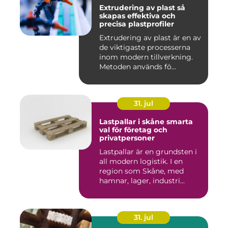
Extrudering av plast så
skapas effektiva och
precisa plastprofiler
Extrudering av plast är en av
de viktigaste processerna
inom modern tillverkning.
Metoden används fö...
31. jul
Lastpallar i skåne smarta
val för företag och
privatpersoner
Lastpallar är en grundsten i
all modern logistik. I en
region som Skåne, med
hamnar, lager, industri...
31. jul