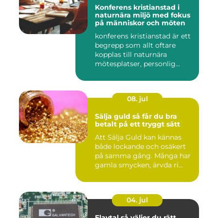
Konferens kristianstad i
naturnära miljö med fokus
på människor och möten
konferens kristianstad är ett
begrepp som allt oftare
kopplas till naturnära
mötesplatser, personlig...
08. jul
Sälja guld så får du bra
betalt på ett tryggt sätt
Att Sälja Guld kan kännas
både lockande och osäkert
på samma gång. Många har
gamla smycken, ärvda ri...
04. jul
Elavtal så väljer du rätt