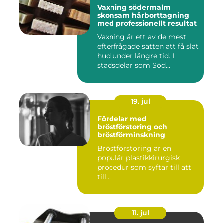
Vaxning södermalm
skonsam hårborttagning
med professionellt resultat
Vaxning är ett av de mest
efterfrågade sätten att få slät
hud under längre tid. I
stadsdelar som Söd...
19. jul
Fördelar med
bröstförstoring och
bröstförminskning
Bröstförstoring är en
populär plastikkirurgisk
procedur som syftar till att
till...
11. jul