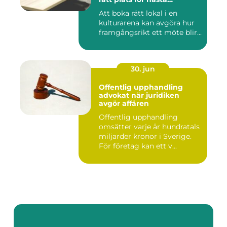
konferens
Att boka rätt lokal i en
kulturarena kan avgöra hur
framgångsrikt ett möte blir...
30. jun
Offentlig upphandling
advokat när juridiken
avgör affären
Offentlig upphandling
omsätter varje år hundratals
miljarder kronor i Sverige.
För företag kan ett v...