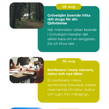
05. aug
Grövelsjön boende hitta
rätt stuga för din
fjällvistelse
När människor söker boende
i Grövelsjön handlar det
sällan bara om en sängplats.
De vill kliva rakt ...
02. aug
Konferens i mora närvaro,
natur och nya idéer
En konferens i Mora
kombinerar fokuserat arbete
med närhet till natur, kultur
och lugn. För många gr...