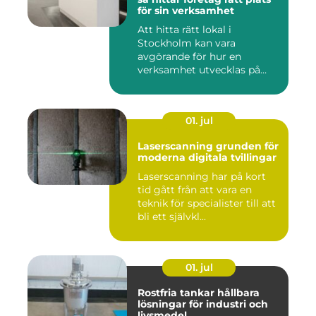
för sin verksamhet
Att hitta rätt lokal i
Stockholm kan vara
avgörande för hur en
verksamhet utvecklas på
sikt. Den som...
01. jul
Laserscanning grunden för
moderna digitala tvillingar
Laserscanning har på kort
tid gått från att vara en
teknik för specialister till att
bli ett självkl...
01. jul
Rostfria tankar hållbara
lösningar för industri och
livsmedel