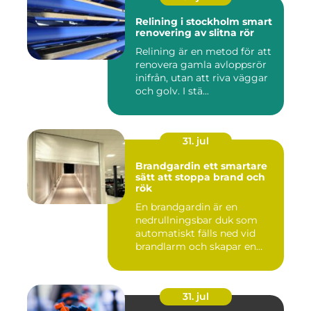
Relining i stockholm smart
renovering av slitna rör
Relining är en metod för att
renovera gamla avloppsrör
inifrån, utan att riva väggar
och golv. I stä...
31. jul
Brandgardin ett smartare
sätt att stoppa brand och
rök
En brandgardin är en
nedrullningsbar duk som
automatiskt fälls ned vid
brandlarm och skapar en
barri...
31. jul