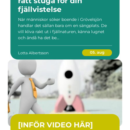
rätt stuga för din
fjällvistelse
När människor söker boende i Grövelsjön
handlar det sällan bara om en sängplats. De
vill kliva rakt ut i fjällnaturen, känna lugnet
och ändå ha det be...
05. aug
Lotta Albertsson
[INFÖR VIDEO HÄR]