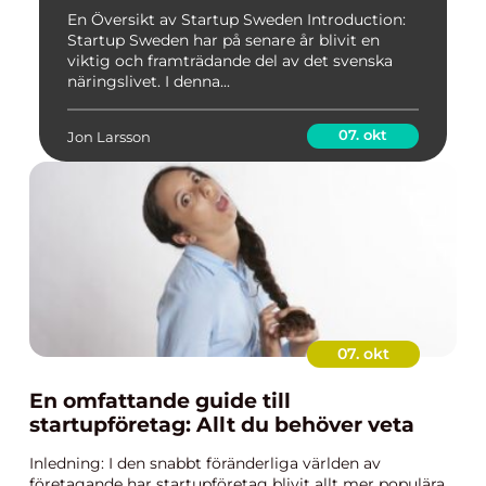
dess Mångfald
En Översikt av Startup Sweden Introduction:
Startup Sweden har på senare år blivit en
viktig och framträdande del av det svenska
näringslivet. I denna...
07. okt
Jon Larsson
07. okt
En omfattande guide till
startupföretag: Allt du behöver veta
Inledning: I den snabbt föränderliga världen av
företagande har startupföretag blivit allt mer populära.