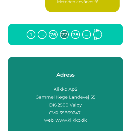
Metoden används fö...
10
1
…
76
77
78
…
0
Adress
web:
www.klikko.dk