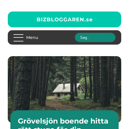
BIZBLOGGAREN.
se
Menu
Grövelsjön boende hitta