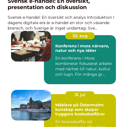
Svensk e-handel: En översikt,
presentation och diskussion
Svensk e-handel: En översikt och analys Introduktion I
dagens digitala era är e-handel en stor och växande
bransch, och Sverige är inget undantag. Sve...
02. aug
Konferens i mora närvaro,
natur och nya idéer
En konferens i Mora
kombinerar fokuserat arbete
med närhet till natur, kultur
och lugn. För många gr...
31. jul
Mäklare på Östermalm:
kunskap som skapar
tryggare bostadsaffärer
En bostadsaffär på