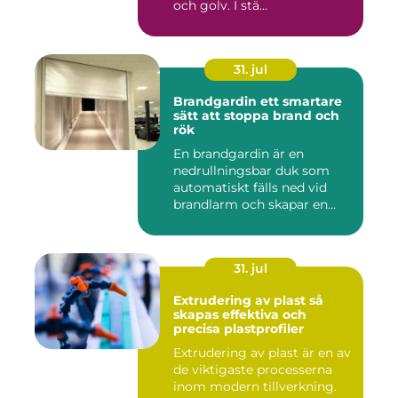
och golv. I stä...
31. jul
Brandgardin ett smartare
sätt att stoppa brand och
rök
En brandgardin är en
nedrullningsbar duk som
automatiskt fälls ned vid
brandlarm och skapar en
barri...
31. jul
Extrudering av plast så
skapas effektiva och
precisa plastprofiler
Extrudering av plast är en av
de viktigaste processerna
inom modern tillverkning.