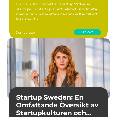
En grundlig översikt av startup Vad är en
startup? En startup är ett relativt ung företag
med en innovativ affärsidé som syftar till att
lösa specifik...
07. okt
Jon Larsson
Startup Sweden: En
Omfattande Översikt av
Startupkulturen och