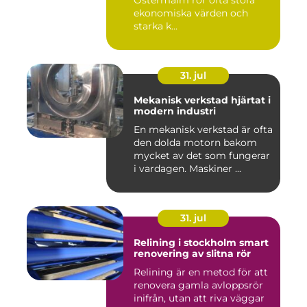
Östermalm rör ofta stora
ekonomiska värden och
starka k...
31. jul
Mekanisk verkstad hjärtat i
modern industri
En mekanisk verkstad är ofta
den dolda motorn bakom
mycket av det som fungerar
i vardagen. Maskiner ...
31. jul
Relining i stockholm smart
renovering av slitna rör
Relining är en metod för att
renovera gamla avloppsrör
inifrån, utan att riva väggar