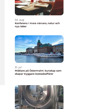
02. aug
Konferens i mora närvaro, natur och
nya idéer
31. jul
Mäklare på Östermalm: kunskap som
skapar tryggare bostadsaffärer