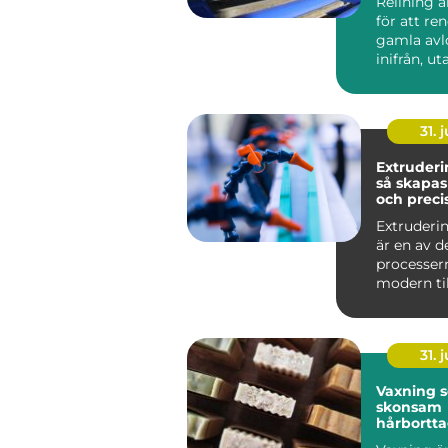
Relining 
för att re
gamla avl
inifrån, ut
väggar och
stä...
31. j
Extruderi
så skapas
och preci
plastprofi
Extruderin
är en av d
processer
modern til
Metoden an
31. j
Vaxning 
skonsam
hårbortt
profession