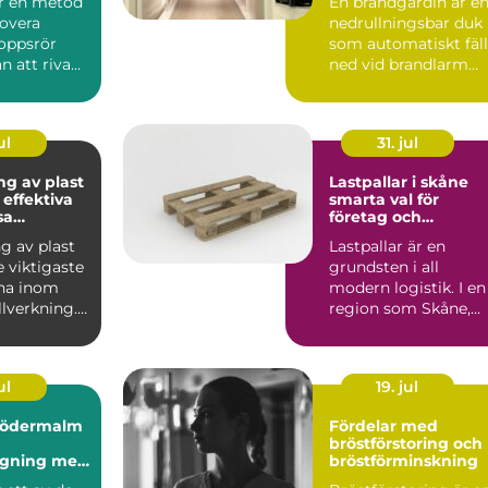
är en metod
En brandgardin är e
novera
nedrullningsbar duk
oppsrör
som automatiskt fäll
an att riva
ned vid brandlarm
 golv. I
och skapar en barri...
ul
31. jul
ng av plast
Lastpallar i skåne
 effektiva
smarta val för
sa
företag och
ler
privatpersoner
g av plast
Lastpallar är en
e viktigaste
grundsten i all
na inom
modern logistik. I en
lverkning.
region som Skåne,
vänds fö...
med hamnar, lager,
industri...
ul
19. jul
södermalm
Fördelar med
bröstförstoring och
agning med
bröstförminskning
ellt