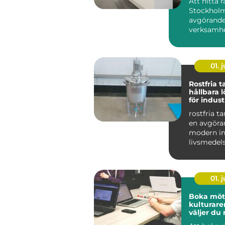
Att hitta r
Stockholm
avgörande
verksamhe
på sikt. D
01. j
Rostfria 
hållbara 
för indust
livsmedel
rostfria t
en avgöran
modern in
livsmedel
De används
01. j
Boka möte
kulturare
väljer du 
för nästa