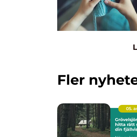
L
Fler nyhet
05. 
Grövelsj
hitta rätt
din fjällvi