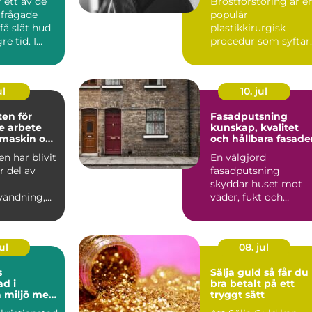
 ett av de
Bröstförstoring är e
rfrågade
populär
 få slät hud
plastikkirurgisk
e tid. I
procedur som syftar
 som Söd...
till att till...
ul
10. jul
en för
Fasadputsning
re arbete
kunskap, kvalitet
maskin och
och hållbara fasade
n
n har blivit
En välgjord
r del av
fasadputsning
skyddar huset mot
vändning,
väder, fukt och
 det ha...
slitage, samtidigt
som byggnaden får
ett...
ul
08. jul
s
Sälja guld så får du
ad i
bra betalt på ett
 miljö med
tryggt sätt
 människor