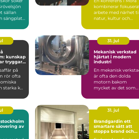
skor söker
En konferens i Mora
Grövelsjön
kombinerar fokusera
t sällan
arbete med närhet ti
n sängplats.
natur, kultur och
a rakt ...
lugn. För många gr...
ul
31. jul
på
Mekanisk verkstad
m: kunskap
hjärtat i modern
ar tryggare
industri
färer
saffär på
En mekanisk verksta
 rör ofta
är ofta den dolda
nomiska
motorn bakom
 starka k...
mycket av det som
fungerar i vardagen.
Maskiner ...
ul
31. jul
i stockholm
Brandgardin ett
overing av
smartare sätt att
stoppa brand och
rök