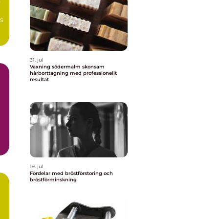
n
s
31. jul
Vaxning södermalm skonsam
hårborttagning med professionellt
resultat
19. jul
Fördelar med bröstförstoring och
bröstförminskning