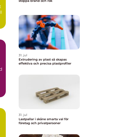
stoppa brand och rök
t
ll
31. jul
Extrudering av plast så skapas
effektiva och precisa plastprofiler
d
31. jul
Lastpallar i skåne smarta val för
företag och privatpersoner