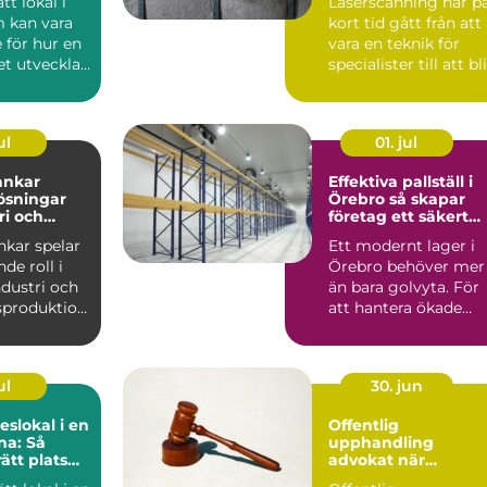
ätt lokal i
Laserscanning har p
 kan vara
kort tid gått från att
 för hur en
vara en teknik för
t utvecklas
specialister till att bli
en som...
ett självkl...
ul
01. jul
tankar
Effektiva pallställ i
lösningar
Örebro så skapar
ri och
företag ett säkert
och smart lager
ankar spelar
Ett modernt lager i
de roll i
Örebro behöver mer
dustri och
än bara golvyta. För
sproduktion.
att hantera ökade
 för ...
flöden, fler artiklar ...
ul
30. jun
slokal i en
Offentlig
na: Så
upphandling
rätt plats
advokat när
 konferens
juridiken avgör