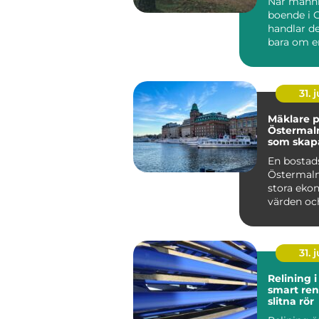
När männi
boende i 
handlar de
bara om e
De vill kliv
31. j
Mäklare 
Östermal
som skap
bostadsaf
En bostad
Östermalm
stora eko
värden och
31. j
Relining 
smart ren
slitna rör