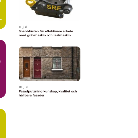
n
11. jul
Snabbfästen för effektivare arbete
med grävmaskin och lastmaskin
r
10. jul
Fasadputsning kunskap, kvalitet och
hållbara fasader