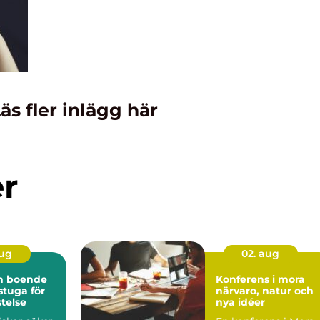
äs fler inlägg här
er
aug
02. aug
ön boende
Konferens i mora
 stuga för
närvaro, natur och
stelse
nya idéer