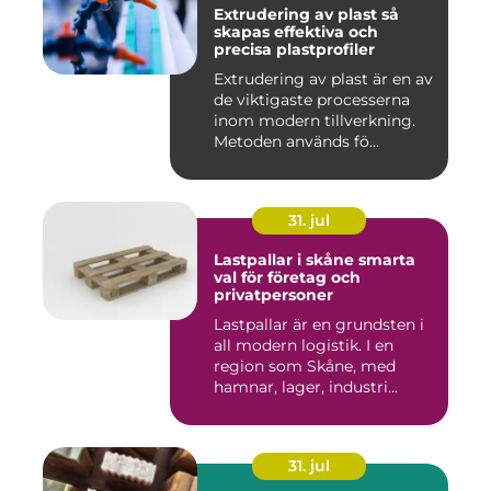
Extrudering av plast så
skapas effektiva och
precisa plastprofiler
Extrudering av plast är en av
de viktigaste processerna
inom modern tillverkning.
Metoden används fö...
31. jul
Lastpallar i skåne smarta
val för företag och
privatpersoner
Lastpallar är en grundsten i
all modern logistik. I en
region som Skåne, med
hamnar, lager, industri...
31. jul