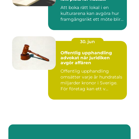
konferens
Att boka rätt lokal i en
kulturarena kan avgöra hur
framgångsrikt ett möte blir...
30. jun
Offentlig upphandling
advokat när juridiken
avgör affären
Offentlig upphandling
omsätter varje år hundratals
miljarder kronor i Sverige.
För företag kan ett v...