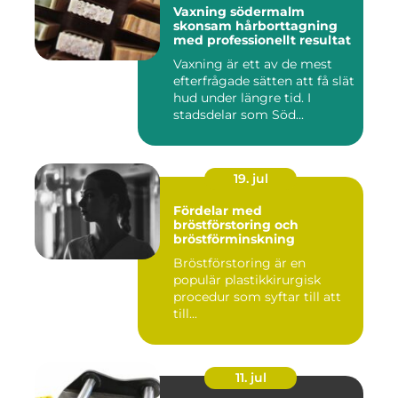
Vaxning södermalm
skonsam hårborttagning
med professionellt resultat
Vaxning är ett av de mest
efterfrågade sätten att få slät
hud under längre tid. I
stadsdelar som Söd...
19. jul
Fördelar med
bröstförstoring och
bröstförminskning
Bröstförstoring är en
populär plastikkirurgisk
procedur som syftar till att
till...
11. jul