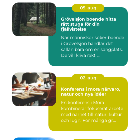
05. aug
Grövelsjön boende hitta
rätt stuga för din
fjällvistelse
När människor söker boende
i Grövelsjön handlar det
sällan bara om en sängplats.
De vill kliva rakt ...
02. aug
Konferens i mora närvaro,
natur och nya idéer
En konferens i Mora
kombinerar fokuserat arbete
med närhet till natur, kultur
och lugn. För många gr...