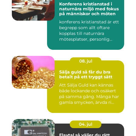
Konferens kristianstad i
naturnära miljö med fokus
på människor och möten
konferens kristianstad är ett
begrepp som allt oftare
kopplas till naturnära
mötesplatser, personlig...
08. jul
Sälja guld så får du bra
betalt på ett tryggt sätt
Att Sälja Guld kan kännas
både lockande och osäkert
på samma gång. Många har
gamla smycken, ärvda ri...
04. jul
Elavtal så väljer du rätt