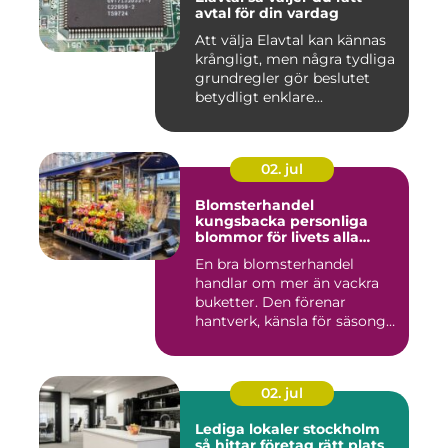
avtal för din vardag
Att välja Elavtal kan kännas
krångligt, men några tydliga
grundregler gör beslutet
betydligt enklare...
02. jul
Blomsterhandel
kungsbacka personliga
blommor för livets alla
stunder
En bra blomsterhandel
handlar om mer än vackra
buketter. Den förenar
hantverk, känsla för säsong
och...
02. jul
Lediga lokaler stockholm
så hittar företag rätt plats