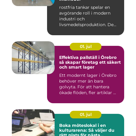
rostfria tankar spelar en
avgörande roll i modern
industri och
livsmedelsproduktion. De
används för ...
01. jul
Effektiva pallställ i Örebro
så skapar företag ett säkert
och smart lager
Ett modernt lager i Örebro
behöver mer än bara
golvyta. För att hantera
ökade flöden, fler artiklar ...
01. jul
Boka möteslokal i en
kulturarena: Så väljer du
rätt plats för nästa