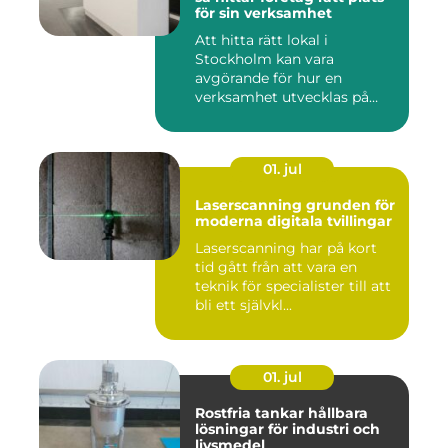
för sin verksamhet
Att hitta rätt lokal i
Stockholm kan vara
avgörande för hur en
verksamhet utvecklas på
sikt. Den som...
01. jul
Laserscanning grunden för
moderna digitala tvillingar
Laserscanning har på kort
tid gått från att vara en
teknik för specialister till att
bli ett självkl...
01. jul
Rostfria tankar hållbara
lösningar för industri och
livsmedel