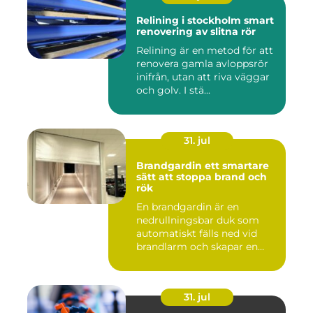
Relining i stockholm smart
renovering av slitna rör
Relining är en metod för att
renovera gamla avloppsrör
inifrån, utan att riva väggar
och golv. I stä...
31. jul
Brandgardin ett smartare
sätt att stoppa brand och
rök
En brandgardin är en
nedrullningsbar duk som
automatiskt fälls ned vid
brandlarm och skapar en
barri...
31. jul