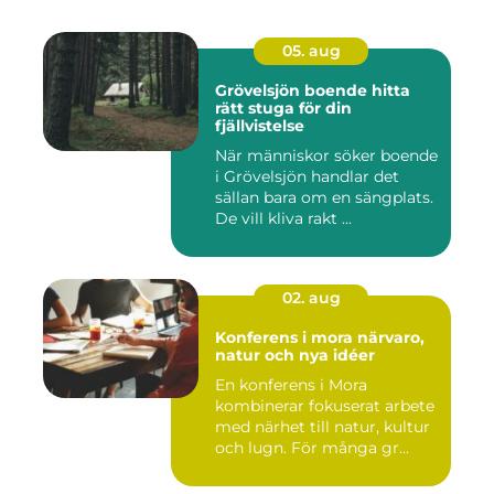
05. aug
Grövelsjön boende hitta
rätt stuga för din
fjällvistelse
När människor söker boende
i Grövelsjön handlar det
sällan bara om en sängplats.
De vill kliva rakt ...
02. aug
Konferens i mora närvaro,
natur och nya idéer
En konferens i Mora
kombinerar fokuserat arbete
med närhet till natur, kultur
och lugn. För många gr...