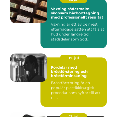
Vaxning södermalm
skonsam hårborttagning
med professionellt resultat
Vaxning är ett av de mest
efterfrågade sätten att få slät
hud under längre tid. I
stadsdelar som Söd...
19. jul
Fördelar med
bröstförstoring och
bröstförminskning
Bröstförstoring är en
populär plastikkirurgisk
procedur som syftar till att
till...
11. jul