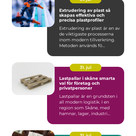
Extrudering av plast så
skapas effektiva och
precisa plastprofiler
Extrudering av plast är en av
de viktigaste processerna
inom modern tillverkning.
Metoden används fö...
31. jul
Lastpallar i skåne smarta
val för företag och
privatpersoner
Lastpallar är en grundsten i
all modern logistik. I en
region som Skåne, med
hamnar, lager, industri...
31. jul