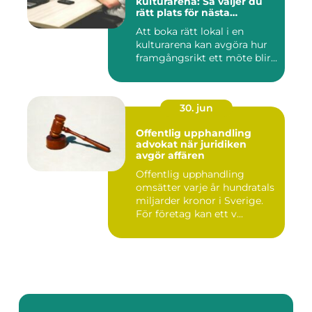
kulturarena: Så väljer du
rätt plats för nästa
konferens
Att boka rätt lokal i en
kulturarena kan avgöra hur
framgångsrikt ett möte blir...
30. jun
Offentlig upphandling
advokat när juridiken
avgör affären
Offentlig upphandling
omsätter varje år hundratals
miljarder kronor i Sverige.
För företag kan ett v...