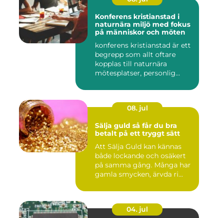
Konferens kristianstad i
naturnära miljö med fokus
på människor och möten
konferens kristianstad är ett
begrepp som allt oftare
kopplas till naturnära
mötesplatser, personlig...
08. jul
Sälja guld så får du bra
betalt på ett tryggt sätt
Att Sälja Guld kan kännas
både lockande och osäkert
på samma gång. Många har
gamla smycken, ärvda ri...
04. jul