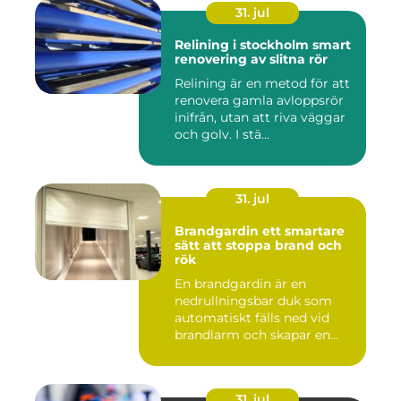
31. jul
Relining i stockholm smart
renovering av slitna rör
Relining är en metod för att
renovera gamla avloppsrör
inifrån, utan att riva väggar
och golv. I stä...
31. jul
Brandgardin ett smartare
sätt att stoppa brand och
rök
En brandgardin är en
nedrullningsbar duk som
automatiskt fälls ned vid
brandlarm och skapar en
barri...
31. jul