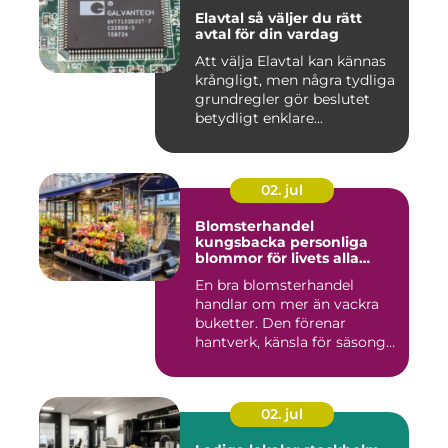
Elavtal så väljer du rätt
avtal för din vardag
Att välja Elavtal kan kännas
krångligt, men några tydliga
grundregler gör beslutet
betydligt enklare...
02. jul
Blomsterhandel
kungsbacka personliga
blommor för livets alla
stunder
En bra blomsterhandel
handlar om mer än vackra
buketter. Den förenar
hantverk, känsla för säsong
och...
02. jul