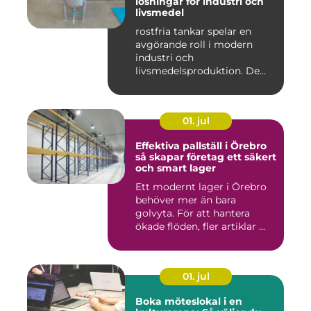
lösningar för industri och
livsmedel
rostfria tankar spelar en
avgörande roll i modern
industri och
livsmedelsproduktion. De
används för ...
01. jul
Effektiva pallställ i Örebro
så skapar företag ett säkert
och smart lager
Ett modernt lager i Örebro
behöver mer än bara
golvyta. För att hantera
ökade flöden, fler artiklar ...
01. jul
Boka möteslokal i en