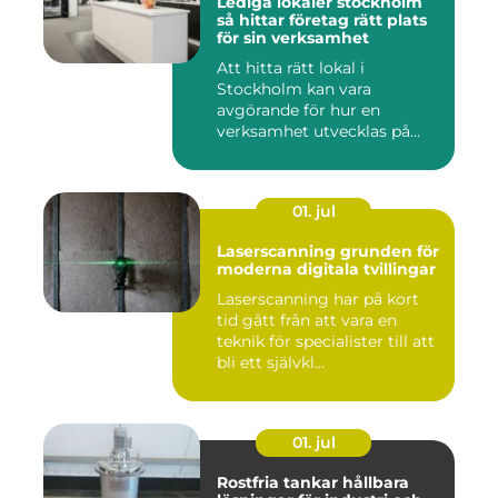
Lediga lokaler stockholm
så hittar företag rätt plats
för sin verksamhet
Att hitta rätt lokal i
Stockholm kan vara
avgörande för hur en
verksamhet utvecklas på
sikt. Den som...
01. jul
Laserscanning grunden för
moderna digitala tvillingar
Laserscanning har på kort
tid gått från att vara en
teknik för specialister till att
bli ett självkl...
01. jul
Rostfria tankar hållbara