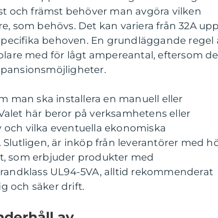
rst och främst behöver man avgöra vilken
re, som behövs. Det kan variera från 32A up
 specifika behoven. En grundläggande regel 
plare med för lågt ampereantal, eftersom de
xpansionsmöjligheter.
om man ska installera en manuell eller
alet här beror på verksamhetens eller
 och vilka eventuella ekonomiska
Slutligen, är inköp från leverantörer med h
rhet, som erbjuder produkter med
brandklass UL94-5VA, alltid rekommenderat
ig och säker drift.
nderhåll av