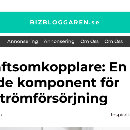
BIZBLOGGAREN.
se
Annonsering
Annonsering
Om Oss
Om Oss
de komponent för
strömförsörjning
n
Inspirat