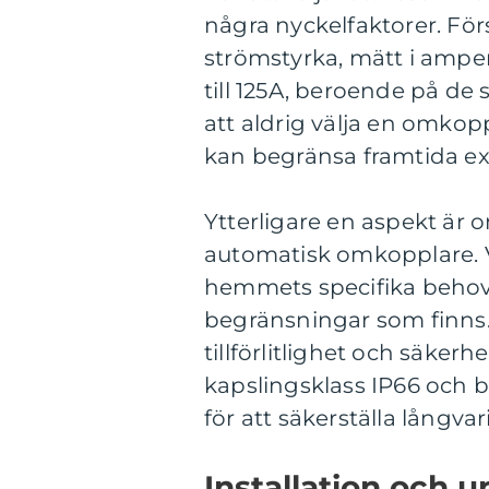
några nyckelfaktorer. Fö
strömstyrka, mätt i ampe
till 125A, beroende på de
att aldrig välja en omkop
kan begränsa framtida e
Ytterligare en aspekt är 
automatisk omkopplare. V
hemmets specifika behov
begränsningar som finns. 
tillförlitlighet och säke
kapslingsklass IP66 och 
för att säkerställa långvar
Installation och u