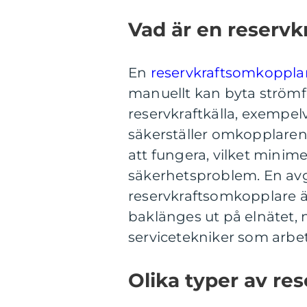
Vad är en reserv
En
reservkraftsomkoppla
manuellt kan byta strömför
reservkraftkälla, exempelv
säkerställer omkopplaren 
att fungera, vilket minime
säkerhetsproblem. En av
reservkraftsomkopplare ä
baklänges ut på elnätet, n
servicetekniker som arbet
Olika typer av re