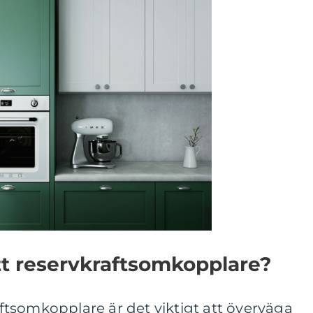
tt reservkraftsomkopplare?
raftsomkopplare är det viktigt att överväga