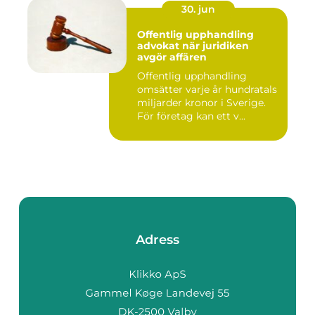
30. jun
Offentlig upphandling
advokat när juridiken
avgör affären
Offentlig upphandling
omsätter varje år hundratals
miljarder kronor i Sverige.
För företag kan ett v...
Adress