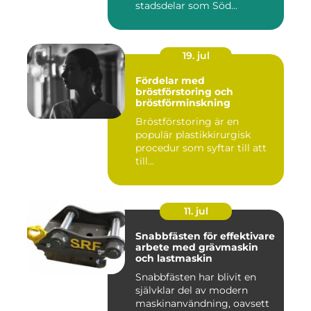
stadsdelar som Söd...
19. jul
Fördelar med
bröstförstoring och
bröstförminskning
Bröstförstoring är en
populär plastikkirurgisk
procedur som syftar till att
till...
11. jul
Snabbfästen för effektivare
arbete med grävmaskin
och lastmaskin
Snabbfästen har blivit en
självklar del av modern
maskinanvändning, oavsett