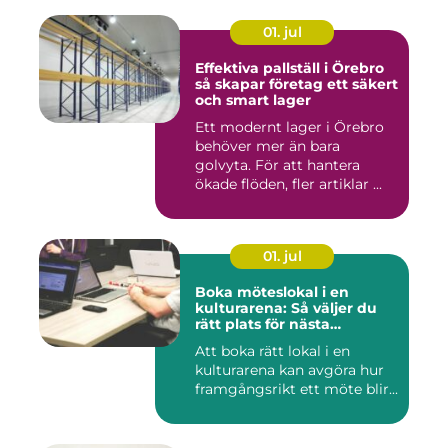
01. jul
Effektiva pallställ i Örebro
så skapar företag ett säkert
och smart lager
Ett modernt lager i Örebro
behöver mer än bara
golvyta. För att hantera
ökade flöden, fler artiklar ...
01. jul
Boka möteslokal i en
kulturarena: Så väljer du
rätt plats för nästa
konferens
Att boka rätt lokal i en
kulturarena kan avgöra hur
framgångsrikt ett möte blir...