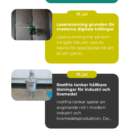
01. jul
Laserscanning grunden för
moderna digitala tvillingar
Laserscanning har på kort
tid gått från att vara en
teknik för specialister till att
bli ett självkl...
01. jul
Rostfria tankar hållbara
lösningar för industri och
livsmedel
rostfria tankar spelar en
avgörande roll i modern
industri och
livsmedelsproduktion. De
används för ...