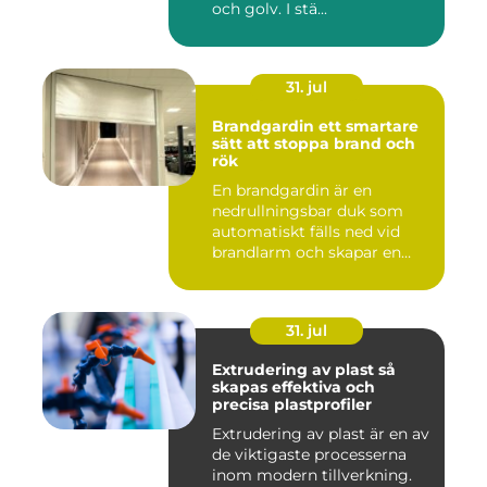
och golv. I stä...
31. jul
Brandgardin ett smartare
sätt att stoppa brand och
rök
En brandgardin är en
nedrullningsbar duk som
automatiskt fälls ned vid
brandlarm och skapar en
barri...
31. jul
Extrudering av plast så
skapas effektiva och
precisa plastprofiler
Extrudering av plast är en av
de viktigaste processerna
inom modern tillverkning.