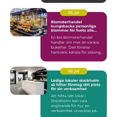
02. jul
Blomsterhandel
kungsbacka personliga
blommor för livets alla
stunder
En bra blomsterhandel
handlar om mer än vackra
buketter. Den förenar
hantverk, känsla för säsong
och...
02. jul
Lediga lokaler stockholm
så hittar företag rätt plats
för sin verksamhet
Att hitta rätt lokal i
Stockholm kan vara
avgörande för hur en
verksamhet utvecklas på
sikt. Den som...