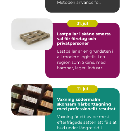
Metoden används fö...
31. jul
Lastpallar i skåne smarta
val för företag och
privatpersoner
Lastpallar är en grundsten i
all modern logistik. I en
region som Skåne, med
hamnar, lager, industri...
31. jul
Vaxning södermalm
skonsam hårborttagning
med professionellt resultat
Vaxning är ett av de mest
efterfrågade sätten att få slät
hud under längre tid. I