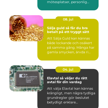
mötesplatser, personlig...
08. jul
Sälja guld så får du bra
betalt på ett tryggt sätt
Att Sälja Guld kan kännas
både lockande och osäkert
på samma gång. Många har
gamla smycken, ärvda ri...
04. jul
Elavtal så väljer du rätt
avtal för din vardag
Att välja Elavtal kan kännas
krångligt, men några tydliga
grundregler gör beslutet
betydligt enklare...