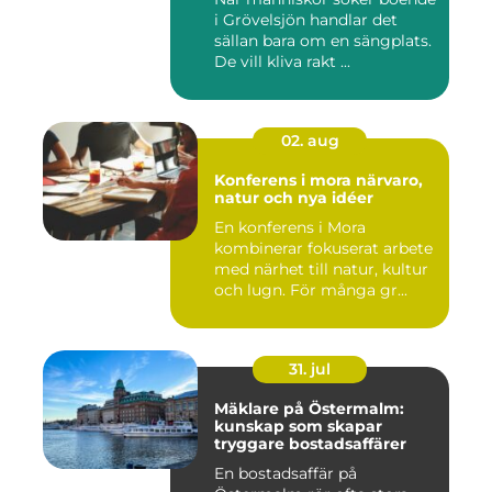
i Grövelsjön handlar det
sällan bara om en sängplats.
De vill kliva rakt ...
02. aug
Konferens i mora närvaro,
natur och nya idéer
En konferens i Mora
kombinerar fokuserat arbete
med närhet till natur, kultur
och lugn. För många gr...
31. jul
Mäklare på Östermalm:
kunskap som skapar
tryggare bostadsaffärer
En bostadsaffär på