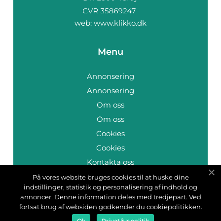
web:
www.klikko.dk
Menu
Annonsering
Annonsering
Om oss
Om oss
Cookies
Cookies
Kontakta oss
Kontakta oss
På vores website bruges cookies til at huske dine
indstillinger, statistik og personalisering af indhold og
Sitemap
annoncer. Denne information deles med tredjepart. Ved
Sitemap
fortsat brug af websiden godkender du cookiepolitikken.
Ok
Privatlivspolitik