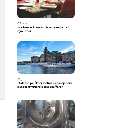
02. aug
Konferens i mora närvaro, natur och
nya idéer
31. jul
Mäklare på Östermalm: kunskap som
skapar tryggare bostadsaffärer