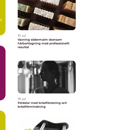
n
s
31. jul
Vaxning södermalm skonsam
hårborttagning med professionellt
resultat
19. jul
Fördelar med bröstförstoring och
bröstförminskning