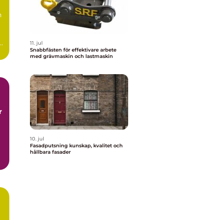
n
11. jul
Snabbfästen för effektivare arbete
med grävmaskin och lastmaskin
r
10. jul
Fasadputsning kunskap, kvalitet och
hållbara fasader