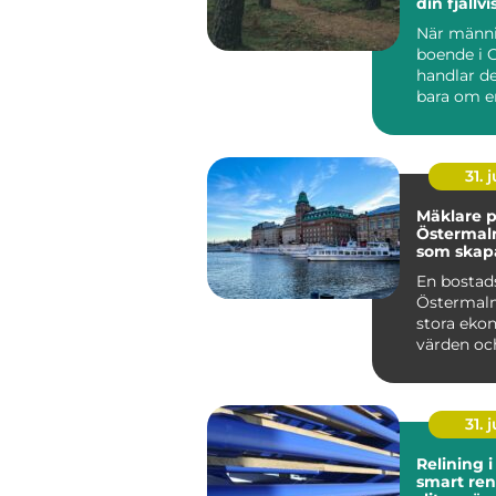
din fjällvi
När männi
boende i 
handlar de
bara om e
De vill kliv
31. j
Mäklare 
Östermal
som skap
bostadsaf
En bostad
Östermalm
stora eko
värden och
31. j
Relining 
smart ren