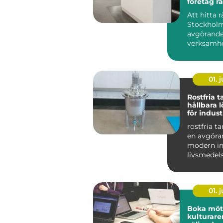
företag rä
sin verk
Att hitta r
Stockholm
avgörande
verksamhe
på sikt. D
01. j
Rostfria 
hållbara 
för indust
livsmedel
rostfria t
en avgöran
modern in
livsmedel
De används
01. j
Boka möte
kulturare