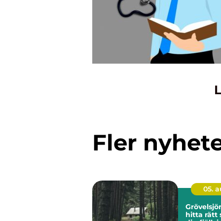
L
Fler nyhet
05. 
Grövelsj
hitta rätt