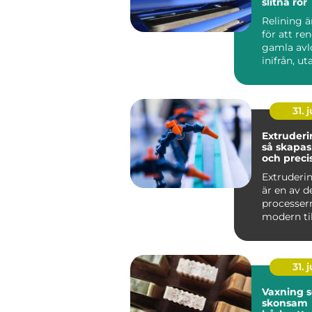
slitna rör
Relining 
för att re
gamla avl
inifrån, ut
väggar och
stä...
31. j
Extruderi
så skapas
och preci
plastprofi
Extruderin
är en av d
processer
modern til
Metoden an
31. j
Vaxning 
skonsam