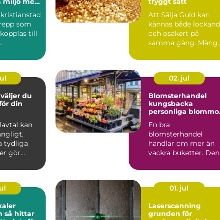
 miljö med
tryggt sätt
 människor
kristianstad
Att Sälja Guld kan
n
grepp som
kännas både lockan
 kopplas till
och osäkert på
samma gång. Mång
ser,
har gamla smycken,
.
ärvda ri...
ul
02. jul
Blomsterhandel
 för din
kungsbacka
personliga blommo
för livets alla stund
Elavtal kan
En bra
ngligt,
blomsterhandel
 tydliga
handlar om mer än
er gör
vackra buketter. Den
etydligt
förenar hantverk,
känsla för säsong
och...
ul
01. jul
kaler
Laserscanning
tar
grunden för