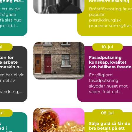
agning med
bröstförminskning
ellt
 ett av de
Bröstförstoring är e
rfrågade
populär
 få slät hud
plastikkirurgisk
e tid. I
procedur som syftar
 som Söd...
till att till...
ul
10. jul
en för
Fasadputsning
re arbete
kunskap, kvalitet
maskin och
och hållbara fasade
n
n har blivit
En välgjord
r del av
fasadputsning
skyddar huset mot
vändning,
väder, fukt och
 det ha...
slitage, samtidigt
som byggnaden får
ett...
ul
08. jul
s
Sälja guld så får du
ad i
bra betalt på ett