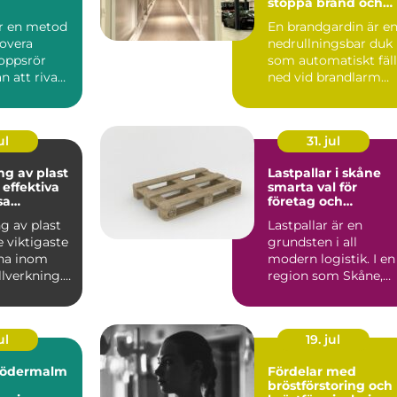
stoppa brand och
rök
är en metod
En brandgardin är e
novera
nedrullningsbar duk
oppsrör
som automatiskt fäll
an att riva
ned vid brandlarm
 golv. I
och skapar en barri...
ul
31. jul
ng av plast
Lastpallar i skåne
 effektiva
smarta val för
sa
företag och
ler
privatpersoner
g av plast
Lastpallar är en
e viktigaste
grundsten i all
na inom
modern logistik. I en
lverkning.
region som Skåne,
vänds fö...
med hamnar, lager,
industri...
ul
19. jul
södermalm
Fördelar med
bröstförstoring och