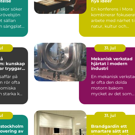
stelse
nya idéer
skor söker
En konferens i Mora
Grövelsjön
kombinerar fokusera
t sällan
arbete med närhet ti
n sängplats.
natur, kultur och
a rakt ...
lugn. För många gr...
ul
31. jul
på
Mekanisk verkstad
m: kunskap
hjärtat i modern
ar tryggare
industri
färer
saffär på
En mekanisk verksta
 rör ofta
är ofta den dolda
nomiska
motorn bakom
 starka k...
mycket av det som
fungerar i vardagen.
Maskiner ...
ul
31. jul
i stockholm
Brandgardin ett
overing av
smartare sätt att