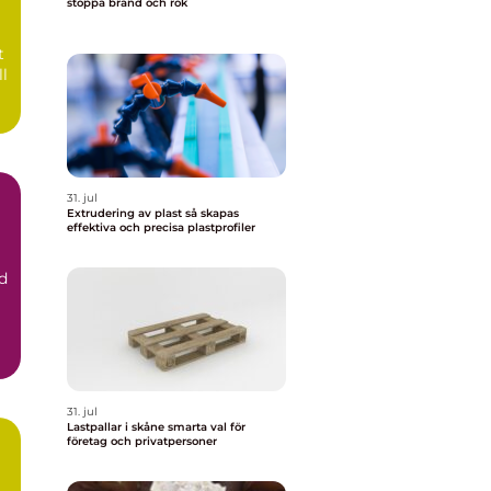
stoppa brand och rök
t
ll
31. jul
Extrudering av plast så skapas
effektiva och precisa plastprofiler
d
31. jul
Lastpallar i skåne smarta val för
företag och privatpersoner