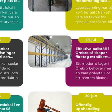
tt plats för
moderna digitala
samhet
tvillingar
ätt lokal i
Laserscanning har p
 kan vara
kort tid gått från att
 för hur en
vara en teknik för
t utvecklas
specialister till att bli
en som...
ett självkl...
ul
01. jul
tankar
Effektiva pallställ i
lösningar
Örebro så skapar
ri och
företag ett säkert
och smart lager
ankar spelar
Ett modernt lager i
de roll i
Örebro behöver mer
dustri och
än bara golvyta. För
sproduktion.
att hantera ökade
 för ...
flöden, fler artiklar ...
ul
30. jun
slokal i en
Offentlig
na: Så
upphandling