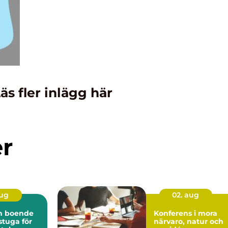
äs fler inlägg här
er
aug
02. aug
ön boende
Konferens i mora
 stuga för
närvaro, natur och