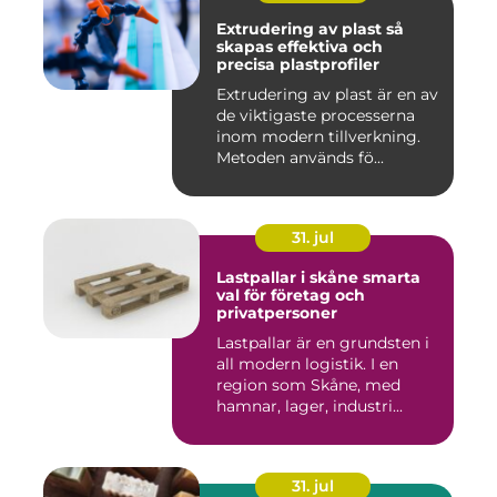
Extrudering av plast så
skapas effektiva och
precisa plastprofiler
Extrudering av plast är en av
de viktigaste processerna
inom modern tillverkning.
Metoden används fö...
31. jul
Lastpallar i skåne smarta
val för företag och
privatpersoner
Lastpallar är en grundsten i
all modern logistik. I en
region som Skåne, med
hamnar, lager, industri...
31. jul