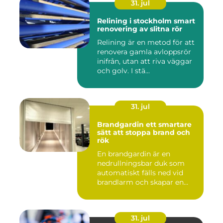
31. jul
Relining i stockholm smart
renovering av slitna rör
Relining är en metod för att
renovera gamla avloppsrör
inifrån, utan att riva väggar
och golv. I stä...
31. jul
Brandgardin ett smartare
sätt att stoppa brand och
rök
En brandgardin är en
nedrullningsbar duk som
automatiskt fälls ned vid
brandlarm och skapar en
barri...
31. jul