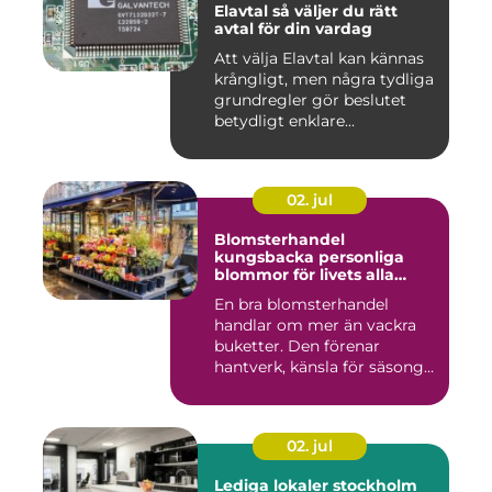
Elavtal så väljer du rätt
avtal för din vardag
Att välja Elavtal kan kännas
krångligt, men några tydliga
grundregler gör beslutet
betydligt enklare...
02. jul
Blomsterhandel
kungsbacka personliga
blommor för livets alla
stunder
En bra blomsterhandel
handlar om mer än vackra
buketter. Den förenar
hantverk, känsla för säsong
och...
02. jul
Lediga lokaler stockholm