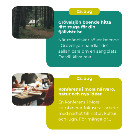
05. aug
Grövelsjön boende hitta
rätt stuga för din
fjällvistelse
När människor söker boende
i Grövelsjön handlar det
sällan bara om en sängplats.
De vill kliva rakt ...
02. aug
Konferens i mora närvaro,
natur och nya idéer
En konferens i Mora
kombinerar fokuserat arbete
med närhet till natur, kultur
och lugn. För många gr...