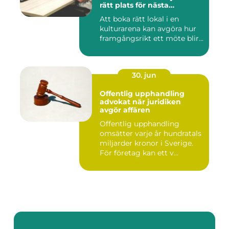
rätt plats för nästa
konferens
Att boka rätt lokal i en
kulturarena kan avgöra hur
framgångsrikt ett möte blir...
30. jun
Offentlig upphandling
advokat när juridiken
avgör affären
Offentlig upphandling
omsätter varje år hundratals
miljarder kronor i Sverige.
För företag kan ett v...