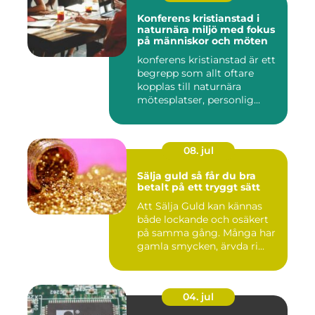
Konferens kristianstad i
naturnära miljö med fokus
på människor och möten
konferens kristianstad är ett
begrepp som allt oftare
kopplas till naturnära
mötesplatser, personlig...
08. jul
Sälja guld så får du bra
betalt på ett tryggt sätt
Att Sälja Guld kan kännas
både lockande och osäkert
på samma gång. Många har
gamla smycken, ärvda ri...
04. jul