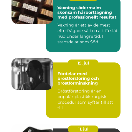
Vaxning södermalm
skonsam hårborttagning
med professionellt resultat
Vaxning är ett av de mest
efterfrågade sätten att få slät
hud under längre tid. I
stadsdelar som Söd...
19. jul
Fördelar med
bröstförstoring och
bröstförminskning
Bröstförstoring är en
populär plastikkirurgisk
procedur som syftar till att
till...
11. jul