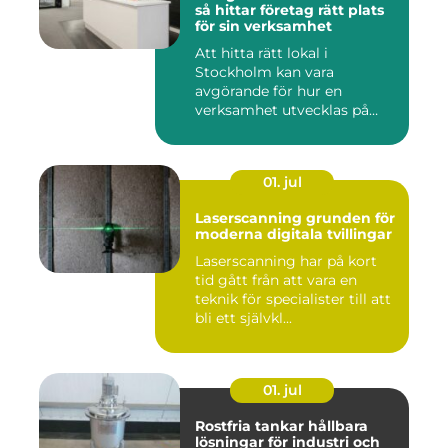
så hittar företag rätt plats
för sin verksamhet
Att hitta rätt lokal i
Stockholm kan vara
avgörande för hur en
verksamhet utvecklas på
sikt. Den som...
01. jul
Laserscanning grunden för
moderna digitala tvillingar
Laserscanning har på kort
tid gått från att vara en
teknik för specialister till att
bli ett självkl...
01. jul
Rostfria tankar hållbara
lösningar för industri och