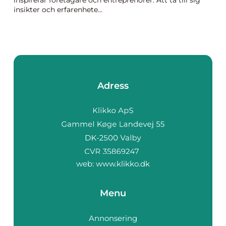
inspirerar företagare och entreprenörer. Att ta till sig
insikter och erfarenhete...
Adress
web:
www.klikko.dk
Menu
Annonsering