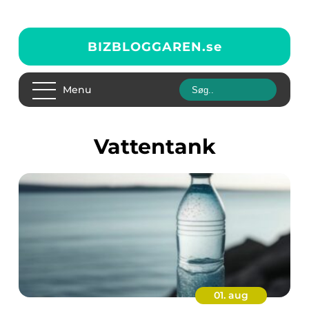
BIZBLOGGAREN.
se
Menu
Vattentank
01. aug