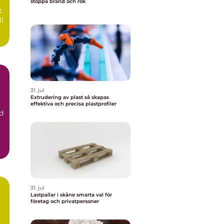
stoppa brand och rök
t
ll
31. jul
Extrudering av plast så skapas
effektiva och precisa plastprofiler
d
31. jul
Lastpallar i skåne smarta val för
företag och privatpersoner