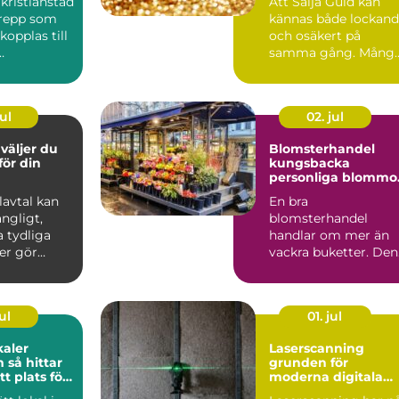
kristianstad
Att Sälja Guld kan
n
grepp som
kännas både lockan
 kopplas till
och osäkert på
samma gång. Mång
ser,
har gamla smycken,
.
ärvda ri...
ul
02. jul
Blomsterhandel
 för din
kungsbacka
personliga blommo
för livets alla stund
Elavtal kan
En bra
ngligt,
blomsterhandel
 tydliga
handlar om mer än
er gör
vackra buketter. Den
etydligt
förenar hantverk,
känsla för säsong
och...
ul
01. jul
kaler
Laserscanning
tar
grunden för
tt plats för
moderna digitala
samhet
tvillingar