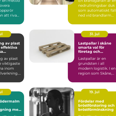
är en metod
En brandgardin är e
novera
nedrullningsbar duk
oppsrör
som automatiskt fäll
an att riva
ned vid brandlarm
 golv. I
och skapar en barri...
ul
31. jul
ng av plast
Lastpallar i skåne
 effektiva
smarta val för
sa
företag och
ler
privatpersoner
g av plast
Lastpallar är en
e viktigaste
grundsten i all
na inom
modern logistik. I en
lverkning.
region som Skåne,
vänds fö...
med hamnar, lager,
industri...
ul
19. jul
södermalm
Fördelar med
bröstförstoring och
agning med
bröstförminskning
ellt