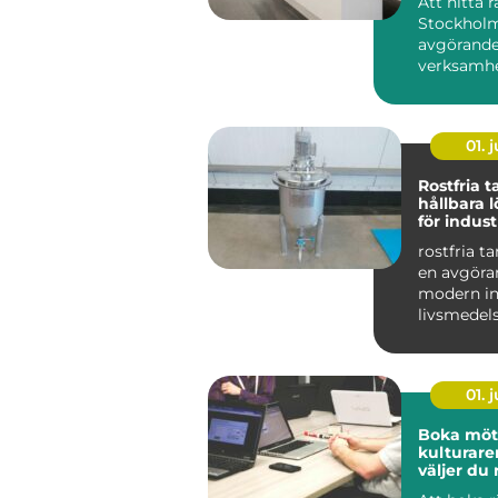
Att hitta r
Stockholm
avgörande
verksamhe
på sikt. D
01. j
Rostfria 
hållbara 
för indust
livsmedel
rostfria t
en avgöran
modern in
livsmedel
De används
01. j
Boka möte
kulturare
väljer du 
för nästa