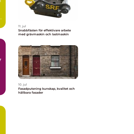
n
11. jul
Snabbfästen för effektivare arbete
med grävmaskin och lastmaskin
r
10. jul
Fasadputsning kunskap, kvalitet och
hållbara fasader