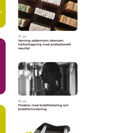
n
s
31. jul
Vaxning södermalm skonsam
hårborttagning med professionellt
resultat
19. jul
Fördelar med bröstförstoring och
bröstförminskning