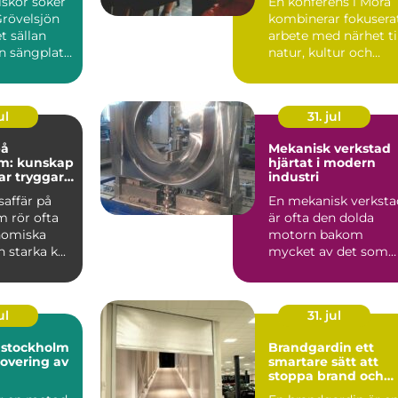
skor söker
En konferens i Mora
Grövelsjön
kombinerar fokusera
t sällan
arbete med närhet ti
n sängplats.
natur, kultur och
a rakt ...
lugn. För många gr...
ul
31. jul
på
Mekanisk verkstad
m: kunskap
hjärtat i modern
ar tryggare
industri
färer
saffär på
En mekanisk verksta
 rör ofta
är ofta den dolda
nomiska
motorn bakom
 starka k...
mycket av det som
fungerar i vardagen.
Maskiner ...
ul
31. jul
i stockholm
Brandgardin ett
overing av
smartare sätt att
stoppa brand och
rök