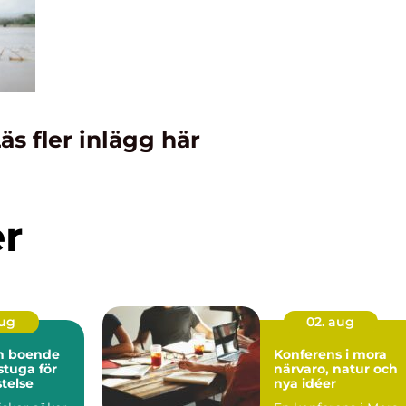
äs fler inlägg här
er
aug
02. aug
ön boende
Konferens i mora
 stuga för
närvaro, natur och
stelse
nya idéer