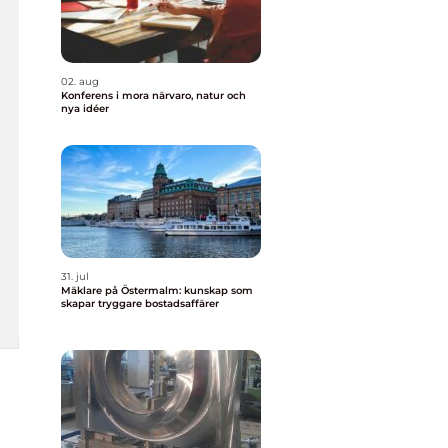
02. aug
Konferens i mora närvaro, natur och
nya idéer
31. jul
Mäklare på Östermalm: kunskap som
skapar tryggare bostadsaffärer