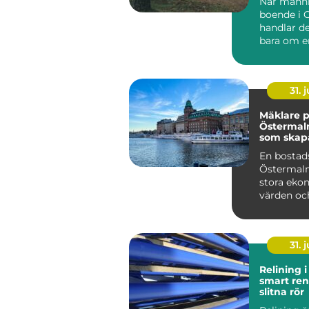
När männi
boende i 
handlar de
bara om e
De vill kliv
31. j
Mäklare 
Östermal
som skap
bostadsaf
En bostad
Östermalm
stora eko
värden och
31. j
Relining 
smart ren
slitna rör