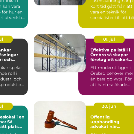
ätt lokal i
Laserscanning har p
 kan vara
kort tid gått från att
 för hur en
vara en teknik för
t utvecklas
specialister till att bli
en som...
ett självkl...
ul
01. jul
tankar
Effektiva pallställ i
lösningar
Örebro så skapar
ri och
företag ett säkert
och smart lager
ankar spelar
Ett modernt lager i
de roll i
Örebro behöver mer
dustri och
än bara golvyta. För
sproduktion.
att hantera ökade
 för ...
flöden, fler artiklar ...
ul
30. jun
slokal i en
Offentlig
na: Så
upphandling
rätt plats
advokat när
 konferens
juridiken avgör