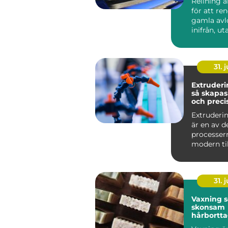
Relining 
för att re
gamla avl
inifrån, ut
väggar och
stä...
31. j
Extruderi
så skapas
och preci
plastprofi
Extruderin
är en av d
processer
modern til
Metoden an
31. j
Vaxning 
skonsam
hårbortt
profession