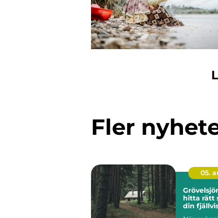
L
Fler nyhet
05. 
Grövelsj
hitta rätt
din fjällvi