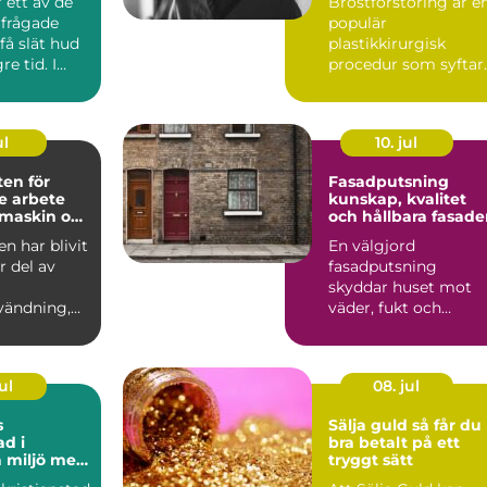
 ett av de
Bröstförstoring är e
rfrågade
populär
 få slät hud
plastikkirurgisk
e tid. I
procedur som syftar
 som Söd...
till att till...
ul
10. jul
en för
Fasadputsning
re arbete
kunskap, kvalitet
maskin och
och hållbara fasade
n
n har blivit
En välgjord
r del av
fasadputsning
skyddar huset mot
vändning,
väder, fukt och
 det ha...
slitage, samtidigt
som byggnaden får
ett...
ul
08. jul
s
Sälja guld så får du
ad i
bra betalt på ett
 miljö med
tryggt sätt
 människor