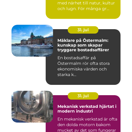
med närhet till natur, kultur
och lugn. För många gr...
31. jul
Mäklare på Östermalm:
kunskap som skapar
tryggare bostadsaffärer
En bostadsaffär på
Östermalm rör ofta stora
ekonomiska värden och
starka k...
31. jul
Mekanisk verkstad hjärtat i
modern industri
En mekanisk verkstad är ofta
den dolda motorn bakom
mycket av det som fungerar