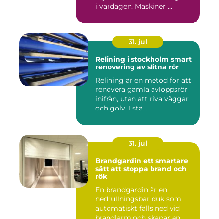
i vardagen. Maskiner ...
31. jul
Relining i stockholm smart
renovering av slitna rör
Relining är en metod för att
renovera gamla avloppsrör
inifrån, utan att riva väggar
och golv. I stä...
31. jul
Brandgardin ett smartare
sätt att stoppa brand och
rök
En brandgardin är en
nedrullningsbar duk som
automatiskt fälls ned vid
brandlarm och skapar en