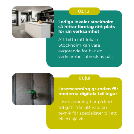
02. jul
Lediga lokaler stockholm
så hittar företag rätt plats
för sin verksamhet
Att hitta rätt lokal i
Stockholm kan vara
avgörande för hur en
verksamhet utvecklas på
sikt. Den som...
01. jul
Laserscanning grunden för
moderna digitala tvillingar
Laserscanning har på kort
tid gått från att vara en
teknik för specialister till att
bli ett självkl...