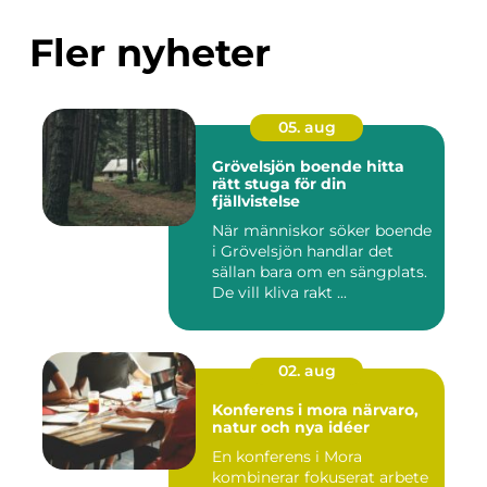
Fler nyheter
05. aug
Grövelsjön boende hitta
rätt stuga för din
fjällvistelse
När människor söker boende
i Grövelsjön handlar det
sällan bara om en sängplats.
De vill kliva rakt ...
02. aug
Konferens i mora närvaro,
natur och nya idéer
En konferens i Mora
kombinerar fokuserat arbete