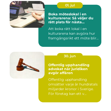
01. jul
Boka möteslokal i en
kulturarena: Så väljer du
rätt plats för nästa
konferens
Att boka rätt lokal i en
kulturarena kan avgöra hur
framgångsrikt ett möte blir...
30. jun
Offentlig upphandling
advokat när juridiken
avgör affären
Offentlig upphandling
omsätter varje år hundratals
miljarder kronor i Sverige.
För företag kan ett v...