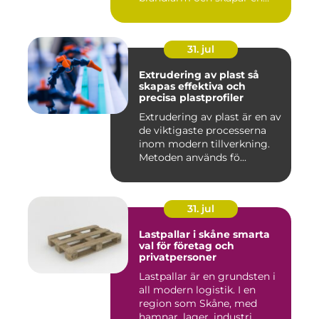
barri...
31. jul
Extrudering av plast så
skapas effektiva och
precisa plastprofiler
Extrudering av plast är en av
de viktigaste processerna
inom modern tillverkning.
Metoden används fö...
31. jul
Lastpallar i skåne smarta
val för företag och
privatpersoner
Lastpallar är en grundsten i
all modern logistik. I en
region som Skåne, med
hamnar, lager, industri...