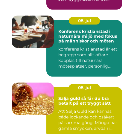
08. jul
Konferens kristianstad i
naturnära miljö med fokus
på människor och möten
konferens kristianstad är ett
begrepp som allt oftare
kopplas till naturnära
mötesplatser, personlig...
08. jul
Sälja guld så får du bra
betalt på ett tryggt sätt
Att Sälja Guld kan kännas
både lockande och osäkert
på samma gång. Många har
gamla smycken, ärvda ri...