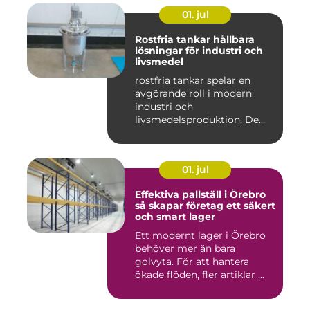
01. jul
Rostfria tankar hållbara
lösningar för industri och
livsmedel
rostfria tankar spelar en
avgörande roll i modern
industri och
livsmedelsproduktion. De
används för ...
01. jul
Effektiva pallställ i Örebro
så skapar företag ett säkert
och smart lager
Ett modernt lager i Örebro
behöver mer än bara
golvyta. För att hantera
ökade flöden, fler artiklar ...