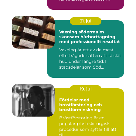
31. jul
Vaxning södermalm
skonsam hårborttagning
med professionellt resultat
Vaxning är ett av de mest
efterfrågade sätten att få slät
hud under längre tid. I
stadsdelar som Söd...
19. jul
Fördelar med
bröstförstoring och
bröstförminskning
Bröstförstoring är en
populär plastikkirurgisk
procedur som syftar till att
till...