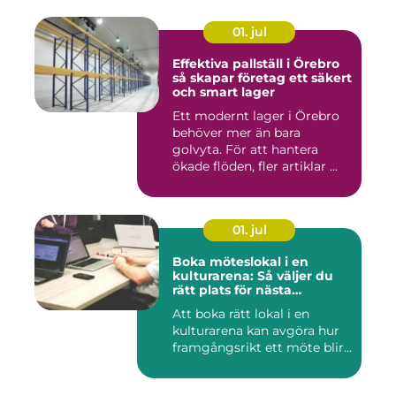
01. jul
Effektiva pallställ i Örebro
så skapar företag ett säkert
och smart lager
Ett modernt lager i Örebro
behöver mer än bara
golvyta. För att hantera
ökade flöden, fler artiklar ...
01. jul
Boka möteslokal i en
kulturarena: Så väljer du
rätt plats för nästa
konferens
Att boka rätt lokal i en
kulturarena kan avgöra hur
framgångsrikt ett möte blir...