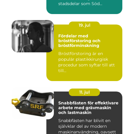
stadsdelar som Söd...
19. jul
Fördelar med
bröstförstoring och
bröstförminskning
Bröstförstoring är en
populär plastikkirurgisk
procedur som syftar till att
till...
11. jul
Snabbfästen för effektivare
arbete med grävmaskin
och lastmaskin
Snabbfästen har blivit en
självklar del av modern
maskinanvändning, oavsett