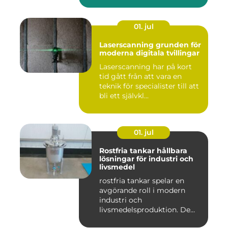
01. jul
Laserscanning grunden för
moderna digitala tvillingar
Laserscanning har på kort
tid gått från att vara en
teknik för specialister till att
bli ett självkl...
01. jul
Rostfria tankar hållbara
lösningar för industri och
livsmedel
rostfria tankar spelar en
avgörande roll i modern
industri och
livsmedelsproduktion. De
används för ...