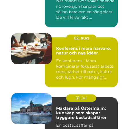
När människor söker boende
i Grövelsjön handlar det
sällan bara om en sängplats.
De vill kliva rakt ...
02. aug
Konferens i mora närvaro,
natur och nya idéer
En konferens i Mora
kombinerar fokuserat arbete
med närhet till natur, kultur
och lugn. För många gr...
31. jul
Mäklare på Östermalm:
kunskap som skapar
tryggare bostadsaffärer
En bostadsaffär på