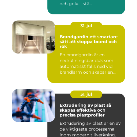
och golv. I stä...
31. jul
Brandgardin ett smartare
sätt att stoppa brand och
rök
En brandgardin är en
nedrullningsbar duk som
automatiskt fälls ned vid
brandlarm och skapar en
barri...
31. jul
Extrudering av plast så
skapas effektiva och
precisa plastprofiler
Extrudering av plast är en av
de viktigaste processerna
inom modern tillverkning.