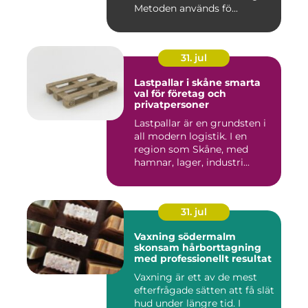
Metoden används fö...
31. jul
Lastpallar i skåne smarta
val för företag och
privatpersoner
Lastpallar är en grundsten i
all modern logistik. I en
region som Skåne, med
hamnar, lager, industri...
31. jul
Vaxning södermalm
skonsam hårborttagning
med professionellt resultat
Vaxning är ett av de mest
efterfrågade sätten att få slät
hud under längre tid. I