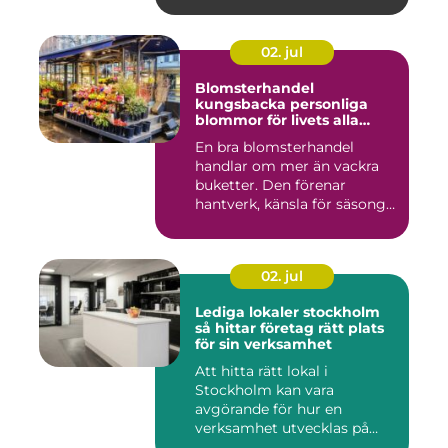
02. jul
Blomsterhandel
kungsbacka personliga
blommor för livets alla
stunder
En bra blomsterhandel
handlar om mer än vackra
buketter. Den förenar
hantverk, känsla för säsong
och...
02. jul
Lediga lokaler stockholm
så hittar företag rätt plats
för sin verksamhet
Att hitta rätt lokal i
Stockholm kan vara
avgörande för hur en
verksamhet utvecklas på
sikt. Den som...