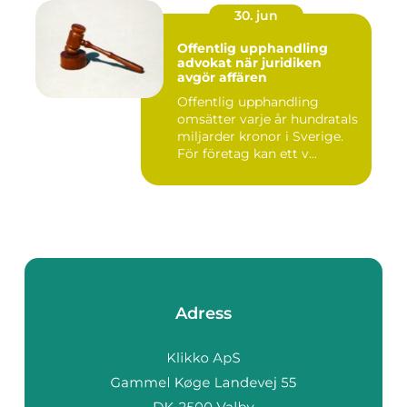
30. jun
Offentlig upphandling
advokat när juridiken
avgör affären
Offentlig upphandling
omsätter varje år hundratals
miljarder kronor i Sverige.
För företag kan ett v...
Adress