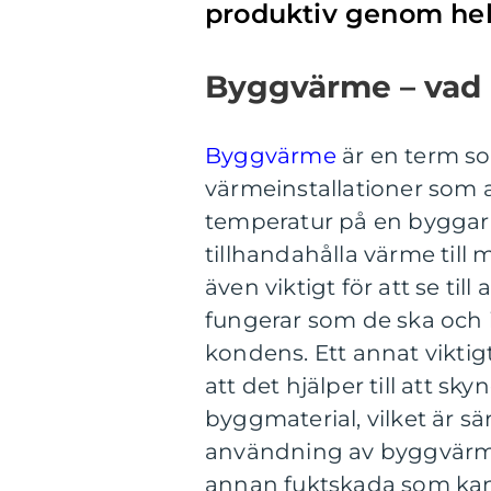
produktiv genom he
Byggvärme – vad ä
Byggvärme
är en term so
värmeinstallationer som 
temperatur på en byggarb
tillhandahålla värme till
även viktigt för att se til
fungerar som de ska och i
kondens. Ett annat viktigt 
att det hjälper till att s
byggmaterial, vilket är särs
användning av byggvärme 
annan fuktskada som kan in