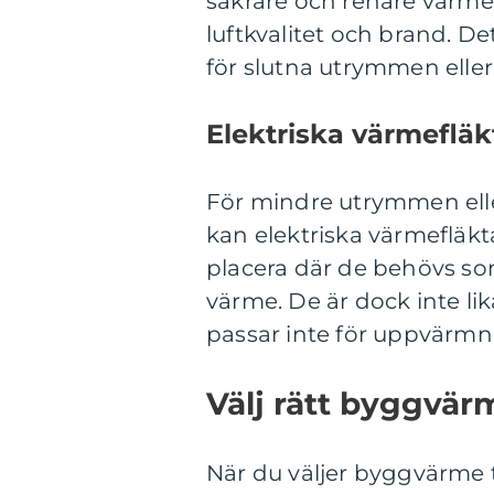
säkrare och renare värmea
luftkvalitet och brand. D
för slutna utrymmen eller d
Elektriska värmefläk
För mindre utrymmen ell
kan elektriska värmefläkta
placera där de behövs s
värme. De är dock inte li
passar inte för uppvärmn
Välj rätt byggvärm
När du väljer byggvärme til