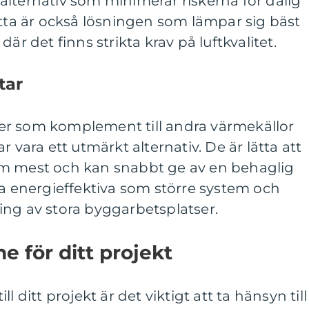
lternativ som minimerar riskerna för dålig
etta är också lösningen som lämpar sig bäst
är det finns strikta krav på luftkvalitet.
tar
er som komplement till andra värmekällor
r vara ett utmärkt alternativ. De är lätta att
om mest och kan snabbt ge av en behaglig
ka energieffektiva som större system och
ing av stora byggarbetsplatser.
e för ditt projekt
l ditt projekt är det viktigt att ta hänsyn till