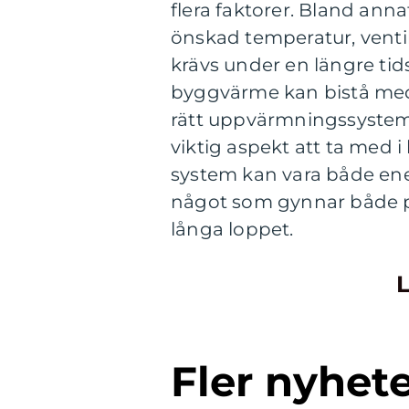
flera faktorer. Bland ann
önskad temperatur, vent
krävs under en längre tid
byggvärme kan bistå med 
rätt uppvärmningssystem j
viktig aspekt att ta med
system kan vara både ene
något som gynnar både pr
långa loppet.
L
Fler nyhet