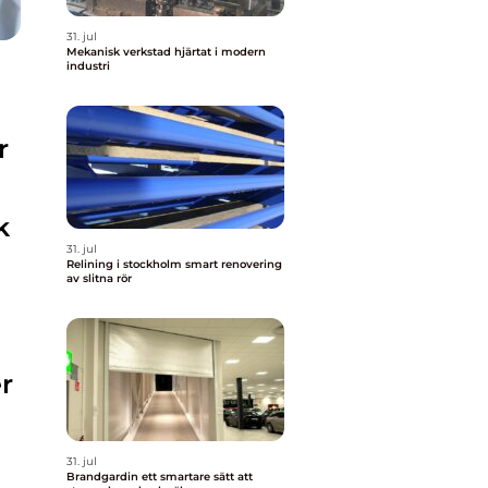
31. jul
Mekanisk verkstad hjärtat i modern
industri
r
k
31. jul
Relining i stockholm smart renovering
av slitna rör
r
31. jul
Brandgardin ett smartare sätt att