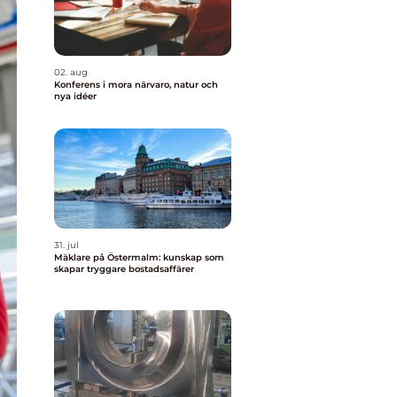
02. aug
Konferens i mora närvaro, natur och
nya idéer
31. jul
Mäklare på Östermalm: kunskap som
skapar tryggare bostadsaffärer