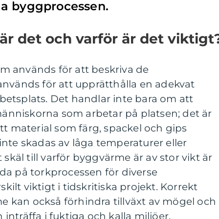
la byggprocessen.
r det och varför är det viktigt
m används för att beskriva de
används för att upprätthålla en adekvat
etsplats. Det handlar inte bara om att
 människorna som arbetar på platsen; det är
l att material som färg, spackel och gips
nte skadas av låga temperaturer eller
skäl till varför byggvärme är av stor vikt är
kynda på torkprocessen för diverse
kilt viktigt i tidskritiska projekt. Korrekt
kan också förhindra tillväxt av mögel och
träffa i fuktiga och kalla miljöer.