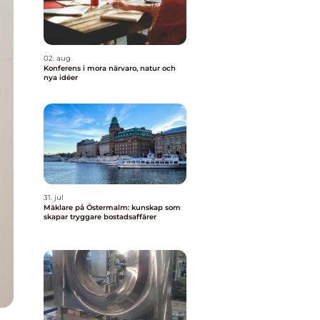
02. aug
Konferens i mora närvaro, natur och
nya idéer
31. jul
Mäklare på Östermalm: kunskap som
skapar tryggare bostadsaffärer