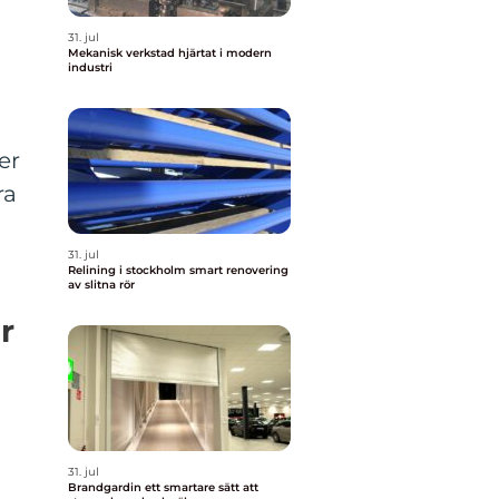
31. jul
Mekanisk verkstad hjärtat i modern
industri
er
ra
31. jul
Relining i stockholm smart renovering
av slitna rör
r
31. jul
Brandgardin ett smartare sätt att