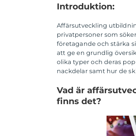
Introduktion:
Affärsutveckling utbildnin
privatpersoner som söke
företagande och stärka s
att ge en grundlig översi
olika typer och deras popu
nackdelar samt hur de skil
Vad är affärsutvec
finns det?