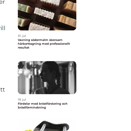
er
ll
31. jul
Vaxning södermalm skonsam
hårborttagning med professionellt
resultat
tt
19. jul
Fördelar med bröstförstoring och
bröstförminskning
n