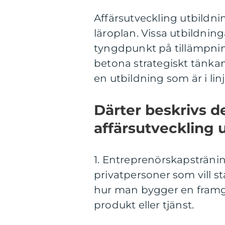
Affärsutveckling utbildnin
läroplan. Vissa utbildnin
tyngdpunkt på tillämpni
betona strategiskt tänkand
en utbildning som är i li
Därter beskrivs d
affärsutveckling u
1. Entreprenörskapstränin
privatpersoner som vill 
hur man bygger en framg
produkt eller tjänst.