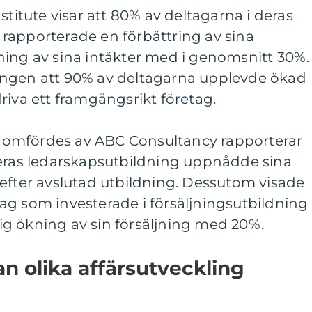
stitute visar att 80% av deltagarna i deras
rapporterade en förbättring av sina
ning av sina intäkter med i genomsnitt 30%.
ingen att 90% av deltagarna upplevde ökad
t driva ett framgångsrikt företag.
omfördes av ABC Consultancy rapporterar
deras ledarskapsutbildning uppnådde sina
efter avslutad utbildning. Dessutom visade
ag som investerade i försäljningsutbildning
g ökning av sin försäljning med 20%.
an olika affärsutveckling