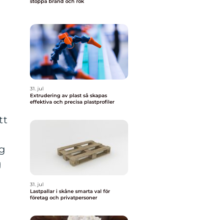
stoppa brand och rök
31. jul
Extrudering av plast så skapas
effektiva och precisa plastprofiler
tt
ag
g
31. jul
Lastpallar i skåne smarta val för
företag och privatpersoner