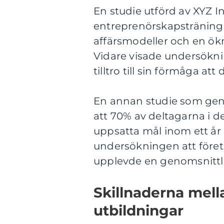
En studie utförd av XYZ In
entreprenörskapsträning 
affärsmodeller och en ök
Vidare visade undersökn
tilltro till sin förmåga at
En annan studie som gen
att 70% av deltagarna i 
uppsatta mål inom ett år 
undersökningen att föret
upplevde en genomsnittli
Skillnaderna mell
utbildningar