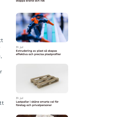
stoppa brand och rök
tt
v
31. jul
Extrudering av plast så skapas
effektiva och precisa plastprofiler
,
r
31. jul
tt
Lastpallar i skåne smarta val för
företag och privatpersoner