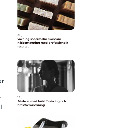
i
31. jul
Vaxning södermalm skonsam
hårborttagning med professionellt
resultat
ör
.
19. jul
Fördelar med bröstförstoring och
bröstförminskning
l