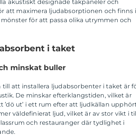
lla akustiskt designade takpaneler och
ör att maximera ljudabsorptionen och finns 
ch mönster för att passa olika utrymmen och
absorbent i taket
ch minskat buller
ll att installera ljudabsorbenter i taket är f
stik. De minskar efterklangstiden, vilket är
tt ’dö ut’ i ett rum efter att ljudkällan upphört
r väldefinierat ljud, vilket är av stor vikt i til
assrum och restauranger där tydlighet i
ande.