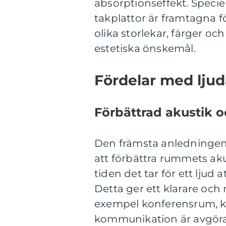
absorptionseffekt. Specie
takplattor är framtagna f
olika storlekar, färger o
estetiska önskemål.
Fördelar med ljud
Förbättrad akustik o
Den främsta anledningen ti
att förbättra rummets aku
tiden det tar för ett ljud a
Detta ger ett klarare och me
exempel konferensrum, kl
kommunikation är avgör