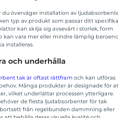
r du överväger installation av ljudabsorbent
vilken typ av produkt som passar ditt specifik
attor kan skilja sig avsevärt i storlek, form
yp kan vara mer eller mindre lämplig beroen
 installeras.
era och underhålla
rbent tak är oftast rättfram
och kan utföras
ehov. Många produkter är designade för at
er, vilket underlättar processen ytterligare.
behöver de flesta ljudabsorbenter för tak
 bortsett från regelbunden dammning eller
 att behålla deras visuella kvalité och