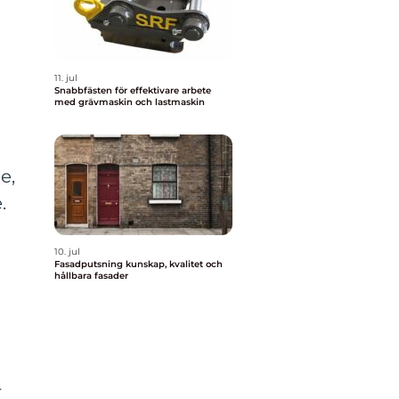
11. jul
Snabbfästen för effektivare arbete
med grävmaskin och lastmaskin
e,
.
10. jul
Fasadputsning kunskap, kvalitet och
hållbara fasader
r