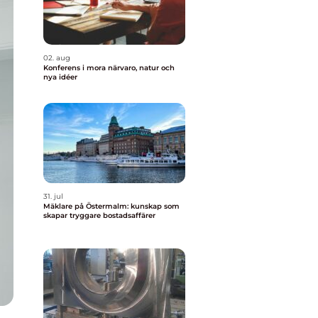
02. aug
Konferens i mora närvaro, natur och
nya idéer
31. jul
Mäklare på Östermalm: kunskap som
skapar tryggare bostadsaffärer