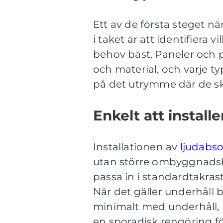
Ett av de första steget nä
i taket är att identifiera 
behov bäst. Paneler och pl
och material, och varje t
på det utrymme där de ska
Enkelt att install
Installationen av
ljudabso
utan större ombyggnadsb
passa in i standardtakrast
När det gäller underhåll 
minimalt med underhåll,
en sporadisk rengöring för