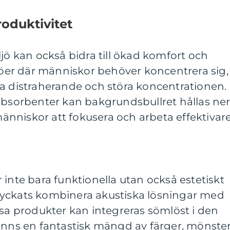
oduktivitet
ljö kan också bidra till ökad komfort och
ljöer där människor behöver koncentrera sig,
ra distraherande och störa koncentrationen.
absorbenter kan bakgrundsbullret hållas ner
 människor att fokusera och arbeta effektivare
 inte bara funktionella utan också estetiskt
ar lyckats kombinera akustiska lösningar med
ssa produkter kan integreras sömlöst i den
finns en fantastisk mängd av färger, mönste