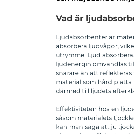
Vad är ljudabsorb
Ljudabsorbenter är materia
absorbera ljudvågor, vilk
utrymme. Ljud absorberas 
ljudenergin omvandlas til
snarare än att reflekteras
material som hård platta 
därmed till ljudets efter
Effektiviteten hos en ljud
såsom materialets tjocklek
kan man säga att ju tjock