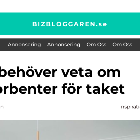
BIZBLOGGAREN.
se
Annonsering
Annonsering
Om Oss
Om Oss
rbenter för taket
an
Inspirat