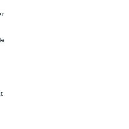
er
a
de
t